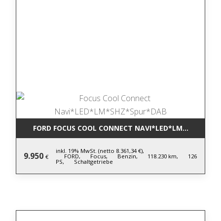
FORD FOCUS COOL CONNECT NAVI*LED*LM*SHZ*SPU
inkl. 19% MwSt. (netto 8.361,34 €),
9.950
FORD,
Focus,
Benzin,
118.230 km,
126
€
PS,
Schaltgetriebe