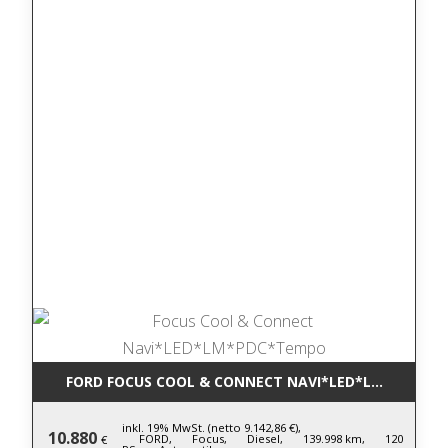
FORD FOCUS COOL & CONNECT NAVI*LED*LM*PDC*T
inkl. 19% MwSt. (netto 9.142,86 €),
10.880
FORD,
Focus,
Diesel,
139.998 km,
120
€