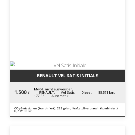
RENAULT VEL SATIS INITIALE
MwSt. nicht ausweisbar,
1.500
RENAULT,
Vel Satis,
Diesel,
88.571 km,
€
177 PS,
Automatik
CO₂-Emissionen (kombiniert): 232 g/km, Kraftstoffverbrauch (kombiniert):
8,7 l/100 km