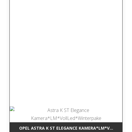
OPEL ASTRA K ST ELEGANCE KAMERA*LM*VOLLLED*W