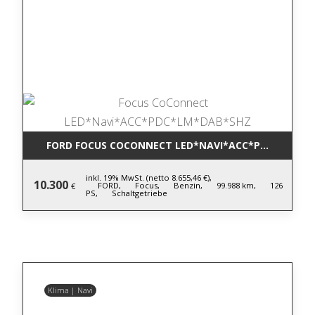
FORD FOCUS COCONNECT LED*NAVI*ACC*PDC*LM*DA
inkl. 19% MwSt. (netto 8.655,46 €),
10.300
FORD,
Focus,
Benzin,
99.988 km,
126
€
PS,
Schaltgetriebe
Klima | Navi