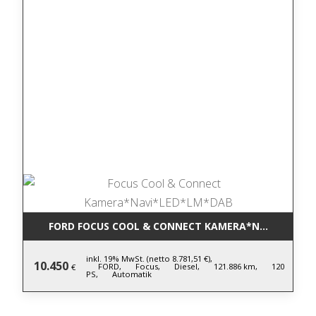
FORD FOCUS COOL & CONNECT KAMERA*NAVI*LED*L
inkl. 19% MwSt. (netto 8.781,51 €),
10.450
FORD,
Focus,
Diesel,
121.886 km,
120
€
PS,
Automatik