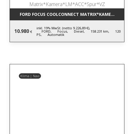
FORD FOCUS COOLCONNECT MATRIX*KAMERA*LM*AC
inkl. 19% MwSt. (netto 9.226,89 €),
10.980
FORD,
Focus,
Diesel,
158.231 km,
120
€
PS,
Automatik
Klima | Navi