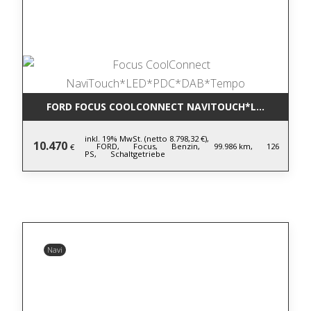
FORD FOCUS COOLCONNECT NAVITOUCH*LED*PDC*D
inkl. 19% MwSt. (netto 8.798,32 €),
10.470
FORD,
Focus,
Benzin,
99.986 km,
126
€
PS,
Schaltgetriebe
Navi