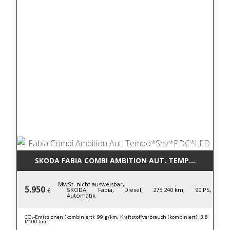
SKODA FABIA COMBI AMBITION AUT. TEMPO*SHZ*PD
MwSt. nicht ausweisbar,
5.950
SKODA,
Fabia,
Diesel,
275.240 km,
90 PS,
€
Automatik
CO₂-Emissionen (kombiniert): 99 g/km, Kraftstoffverbrauch (kombiniert): 3,8
l/100 km