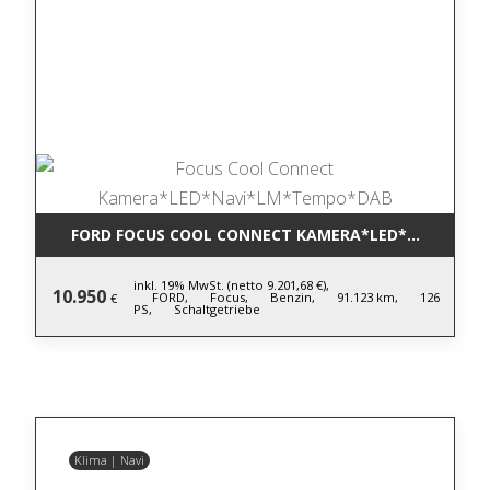
FORD FOCUS COOL CONNECT KAMERA*LED*NAVI*LM
inkl. 19% MwSt. (netto 9.201,68 €),
10.950
FORD,
Focus,
Benzin,
91.123 km,
126
€
PS,
Schaltgetriebe
Klima | Navi