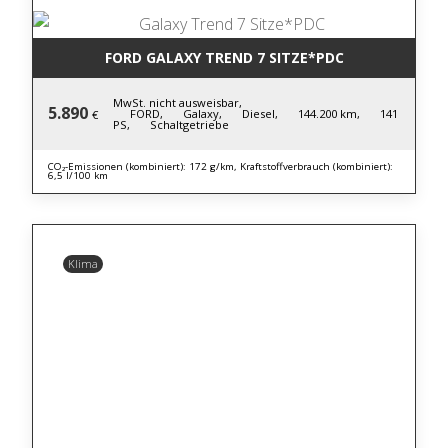
FORD GALAXY TREND 7 SITZE*PDC
MwSt. nicht ausweisbar,
5.890
FORD,
Galaxy,
Diesel,
144.200 km,
141
€
PS,
Schaltgetriebe
CO₂-Emissionen (kombiniert): 172 g/km, Kraftstoffverbrauch (kombiniert):
6,5 l/100 km
Klima