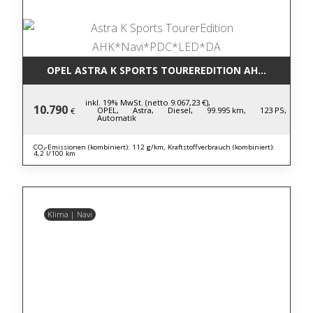
OPEL ASTRA K SPORTS TOUREREDITION AHK*NAVI*P
inkl. 19% MwSt. (netto 9.067,23 €),
10.790
OPEL,
Astra,
Diesel,
99.995 km,
123 PS,
€
Automatik
CO₂-Emissionen (kombiniert): 112 g/km, Kraftstoffverbrauch (kombiniert):
4,2 l/100 km
Klima | Navi