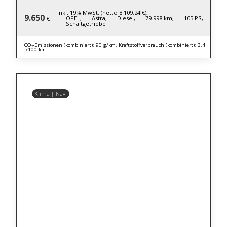
inkl. 19% MwSt. (netto 8.109,24 €),
9.650
OPEL,
Astra,
Diesel,
79.998 km,
105 PS,
€
Schaltgetriebe
CO₂-Emissionen (kombiniert): 90 g/km, Kraftstoffverbrauch (kombiniert): 3,4
l/100 km
Klima | Navi