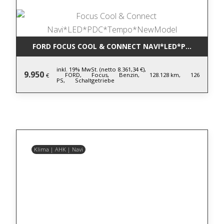
FORD FOCUS COOL & CONNECT NAVI*LED*PDC*TEM
inkl. 19% MwSt. (netto 8.361,34 €),
9.950
FORD,
Focus,
Benzin,
128.128 km,
126
€
PS,
Schaltgetriebe
Klima | AHK | Navi