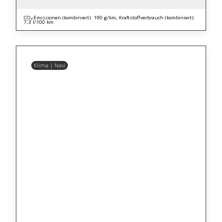
CO₂-Emissionen (kombiniert): 190 g/km, Kraftstoffverbrauch (kombiniert):
7,3 l/100 km
Klima | Navi