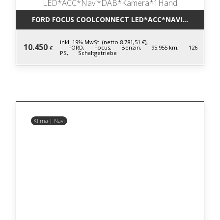
FORD FOCUS COOLCONNECT LED*ACC*NAVI*DAB*KA
inkl. 19% MwSt. (netto 8.781,51 €),
10.450
FORD,
Focus,
Benzin,
95.955 km,
126
€
PS,
Schaltgetriebe
Klima | Navi