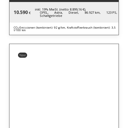
inkl. 19% MwSt. (netto 8.899,16 €),
10.590
OPEL,
Astra,
Diesel,
86.927 km,
123 PS,
€
Schaltgetriebe
CO₂-Emissionen (kombiniert): 92 g/km, Kraftstoffverbrauch (kombiniert): 3,5
l/100 km
Navi