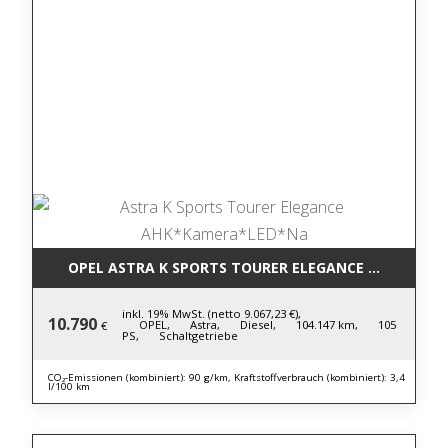
OPEL ASTRA K SPORTS TOURER ELEGANCE AHK*KAM
inkl. 19% MwSt. (netto 9.067,23 €),
10.790
OPEL,
Astra,
Diesel,
104.147 km,
105
€
PS,
Schaltgetriebe
CO₂-Emissionen (kombiniert): 90 g/km, Kraftstoffverbrauch (kombiniert): 3,4
l/100 km