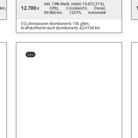
inkl. 19% MwSt. (netto 10.672,27 €),
12.700
 km,
OPEL,
Crossland X,
Diesel,
€
69.986 km,
120 PS,
Automatik
CO₂-Emissionen (kombiniert): 105 g/km,
Kraftstoffverbrauch (kombiniert): 4,0 l/100 km
Navi