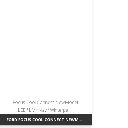
UD*LED*NAVI
FORD FOCUS COOL CONNECT NEWMODEL LED*LM*NAVI*WI