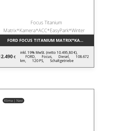
NEN*NAVITOUCH
FORD FOCUS TITANIUM MATRIX*KAMERA*ACC*EASYPARK*W
inkl. 19% MwSt. (netto 10.495,80 €),
12.490
FORD,
Focus,
Diesel,
108.672
€
km,
120 PS,
Schaltgetriebe
Klima | Navi