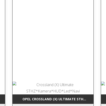
TOUCH*ACC*LM*MATRIX
OPEL CROSSLAND (X) ULTIMATE STHZ*KAMERA*H