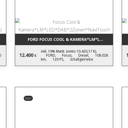
*17*AHK*KAMERA*WINTERP
FORD FOCUS COOL & KAMERA*LM*LED*DAB*2ZO
inkl. 19% MwSt. (netto 10.420,17 €),
12.400
0
FORD,
Focus,
Diesel,
108.028
€
km,
120 PS,
Schaltgetriebe
Navi