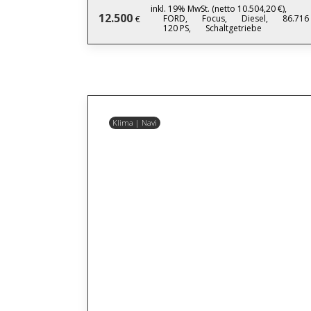
inkl. 19% MwSt. (netto 10.504,20 €),
12.500
FORD,
Focus,
Diesel,
86.716
€
120 PS,
Schaltgetriebe
Klima | Navi