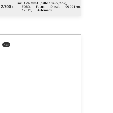
inkl. 19% MwSt. (netto 10.672,27 €),
12.700
FORD,
Focus,
Diesel,
99.994 km,
€
120 PS,
Automatik
Navi