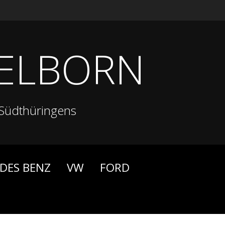
ELBORN
Südthüringens
DES BENZ
VW
FORD