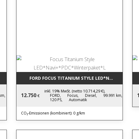
SS LM*LED*NAVI*PDC*S
FORD FOCUS TITANIUM STYLE LED*NAVI+*PDC*W
inkl. 19% MwSt. (netto 10.714,29 €),
12.750
km,
FORD,
Focus,
Diesel,
99.991 km,
€
120 PS,
Automatik
CO₂-Emissionen (kombiniert): 0 g/km