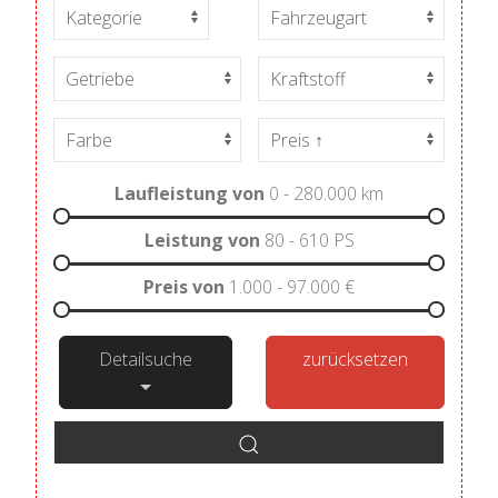
Laufleistung von
0 - 280.000
km
Leistung von
80 - 610
PS
Preis von
1.000 - 97.000
€
Detailsuche
zurücksetzen