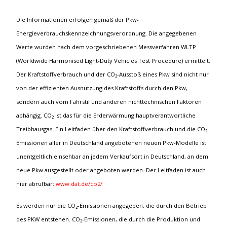
Die Informationen erfolgen gemäß der Pkw-
Energieverbrauchskennzeichnungsverordnung. Die angegebenen
Werte wurden nach dem vorgeschriebenen Messverfahren WLTP
(Worldwide Harmonised Light-Duty Vehicles Test Procedure) ermittelt.
Der Kraftstoffverbrauch und der CO₂-Ausstoß eines Pkw sind nicht nur
von der effizienten Ausnutzung des Kraftstoffs durch den Pkw,
sondern auch vom Fahrstil und anderen nichttechnischen Faktoren
abhängig. CO₂ ist das für die Erderwärmung hauptverantwortliche
Treibhausgas. Ein Leitfaden über den Kraftstoffverbrauch und die CO₂-
Emissionen aller in Deutschland angebotenen neuen Pkw-Modelle ist
unentgeltlich einsehbar an jedem Verkaufsort in Deutschland, an dem
neue Pkw ausgestellt oder angeboten werden. Der Leitfaden ist auch
hier abrufbar:
www.dat.de/co2/
Es werden nur die CO₂-Emissionen angegeben, die durch den Betrieb
des PKW entstehen. CO₂-Emissionen, die durch die Produktion und