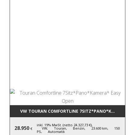
VW TOURAN COMFORTLINE 7SITZ*PANO*KAMERA* EA
inkl. 19% MwSt. (netto 24.327,73 €),
28.950
VW,
Touran,
Benzin,
23.600 km,
150
€
PS,
Automatik