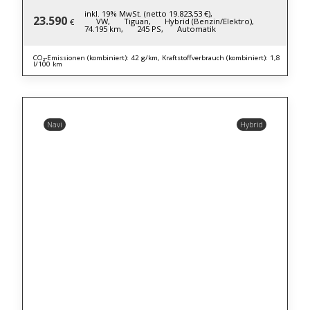
inkl. 19% MwSt. (netto 19.823,53 €),
23.590
VW,
Tiguan,
Hybrid (Benzin/Elektro),
€
74.195 km,
245 PS,
Automatik
CO₂-Emissionen (kombiniert): 42 g/km, Kraftstoffverbrauch (kombiniert): 1,8
l/100 km
Navi
Hybrid