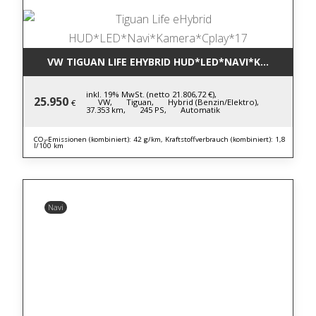
VW TIGUAN LIFE EHYBRID HUD*LED*NAVI*KAMERA*CP
inkl. 19% MwSt. (netto 21.806,72 €),
25.950
VW,
Tiguan,
Hybrid (Benzin/Elektro),
€
37.353 km,
245 PS,
Automatik
CO₂-Emissionen (kombiniert): 42 g/km, Kraftstoffverbrauch (kombiniert): 1,8
l/100 km
Navi