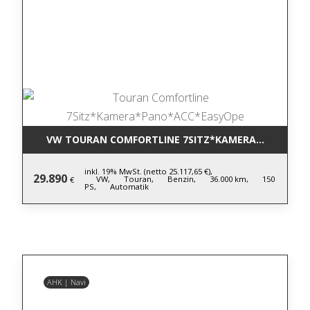
VW TOURAN COMFORTLINE 7SITZ*KAMERA*PANO*AC
inkl. 19% MwSt. (netto 25.117,65 €),
29.890
VW,
Touran,
Benzin,
36.000 km,
150
€
PS,
Automatik
AHK | Navi