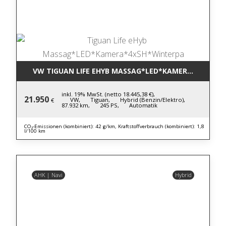
VW TIGUAN LIFE EHYB MASSAG*LED*KAMERA*4XSH*W
inkl. 19% MwSt. (netto 18.445,38 €),
21.950
VW,
Tiguan,
Hybrid (Benzin/Elektro),
€
87.932 km,
245 PS,
Automatik
CO₂-Emissionen (kombiniert): 42 g/km, Kraftstoffverbrauch (kombiniert): 1,8
l/100 km
AHK | Navi
Hybrid