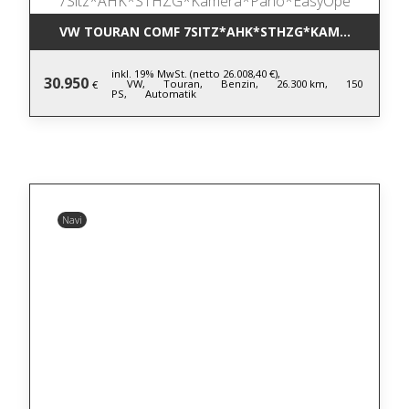
VW TOURAN COMF 7SITZ*AHK*STHZG*KAMERA*P
inkl. 19% MwSt. (netto 26.008,40 €),
30.950
VW,
Touran,
Benzin,
26.300 km,
150
€
PS,
Automatik
Navi