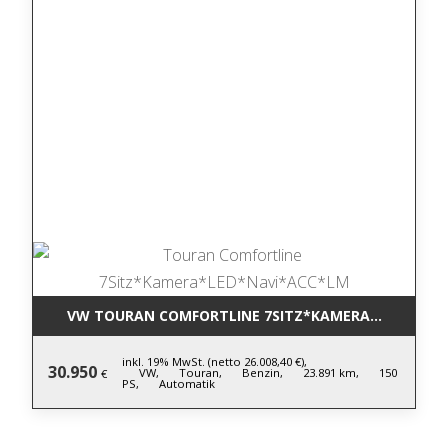
VW TOURAN COMFORTLINE 7SITZ*KAMERA*LED*NAV
inkl. 19% MwSt. (netto 26.008,40 €),
30.950
VW,
Touran,
Benzin,
23.891 km,
150
€
PS,
Automatik