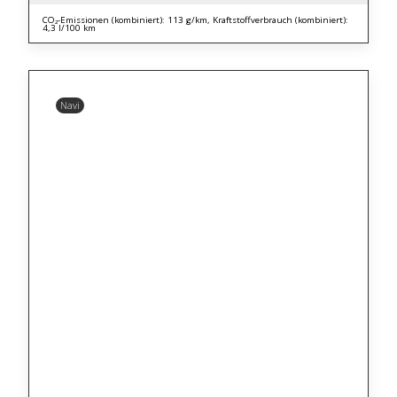
CO₂-Emissionen (kombiniert): 113 g/km, Kraftstoffverbrauch (kombiniert):
4,3 l/100 km
Navi