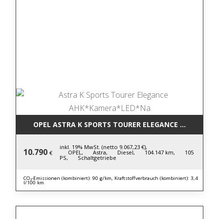
OPEL ASTRA K SPORTS TOURER ELEGANCE AHK*KAM
inkl. 19% MwSt. (netto 9.067,23 €),
10.790
OPEL,
Astra,
Diesel,
104.147 km,
105
€
PS,
Schaltgetriebe
CO₂-Emissionen (kombiniert): 90 g/km, Kraftstoffverbrauch (kombiniert): 3,4
l/100 km