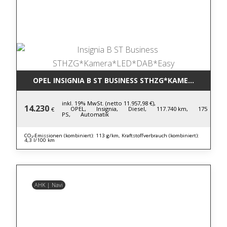
OPEL INSIGNIA B ST BUSINESS STHZG*KAMERA*LED*D
inkl. 19% MwSt. (netto 11.957,98 €),
14.230
OPEL,
Insignia,
Diesel,
117.740 km,
175
€
PS,
Automatik
CO₂-Emissionen (kombiniert): 113 g/km, Kraftstoffverbrauch (kombiniert):
4,3 l/100 km
AHK | Navi