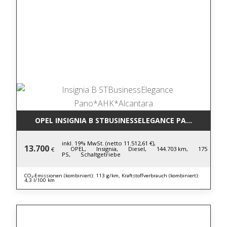
OPEL INSIGNIA B STBUSINESSELEGANCE PANO*AHK*
inkl. 19% MwSt. (netto 11.512,61 €),
13.700
OPEL,
Insignia,
Diesel,
144.703 km,
175
€
PS,
Schaltgetriebe
CO₂-Emissionen (kombiniert): 113 g/km, Kraftstoffverbrauch (kombiniert):
4,3 l/100 km