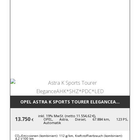
OPEL ASTRA K SPORTS TOURER ELEGANCEAHK*SHZ*P
inkl. 19% MwSt. (netto 11.554,62 €),
13.750
OPEL,
Astra,
Diesel,
67.884 km,
123 PS,
€
Automatik
CO₂-Emissionen (kombiniert): 112 g/km, Kraftstoffverbrauch (kombiniert):
4,2 l/100 km