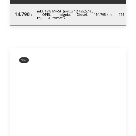
inkl. 19% MwSt. (netto 12.428,57 €),
14.790
OPEL,
Insignia,
Diesel,
154.795 km,
175
€
PS,
Automatik
Navi