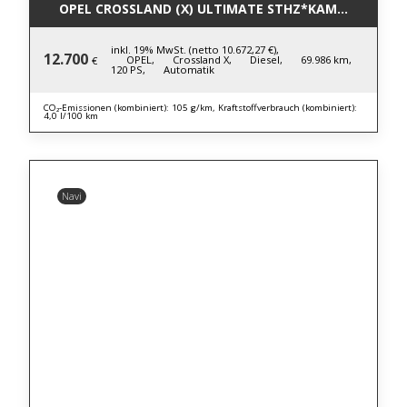
OPEL CROSSLAND (X) ULTIMATE STHZ*KAMERA*HUD*
inkl. 19% MwSt. (netto 10.672,27 €),
12.700
OPEL,
Crossland X,
Diesel,
69.986 km,
€
120 PS,
Automatik
CO₂-Emissionen (kombiniert): 105 g/km, Kraftstoffverbrauch (kombiniert):
4,0 l/100 km
Navi