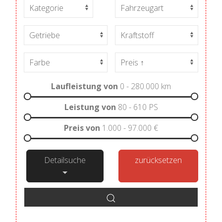
Laufleistung von
0 - 280.000
km
Leistung von
80 - 610
PS
Preis von
1.000 - 97.000
€
Detailsuche
zurücksetzen