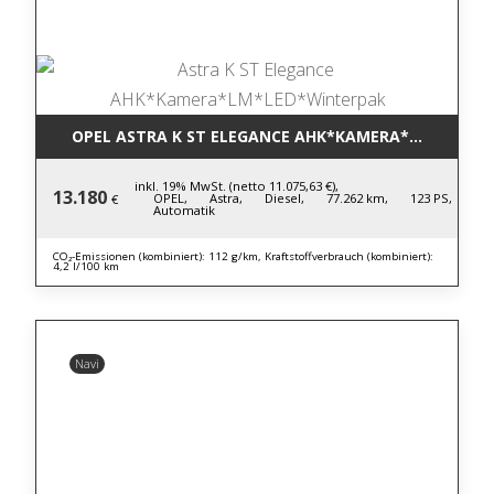
OPEL ASTRA K ST ELEGANCE AHK*KAMERA*LM*LED*
inkl. 19% MwSt. (netto 11.075,63 €),
13.180
OPEL,
Astra,
Diesel,
77.262 km,
123 PS,
€
Automatik
CO₂-Emissionen (kombiniert): 112 g/km, Kraftstoffverbrauch (kombiniert):
4,2 l/100 km
Navi