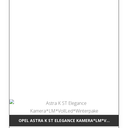
OPEL ASTRA K ST ELEGANCE KAMERA*LM*VOLLLED*W