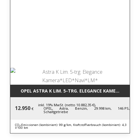
OPEL ASTRA K LIM. 5-TRG. ELEGANCE KAMERA*LED*N
inkl. 19% MwSt. (netto 10.882,35 €),
12.950
OPEL,
Astra,
Benzin,
29.998 km,
146 PS,
€
Schaltgetriebe
CO₂-Emissionen (kombiniert): 99 g/km, Kraftstoffverbrauch (kombiniert): 4,3
l/100 km