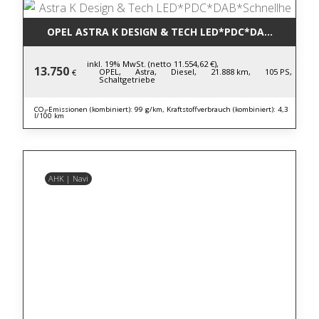
OPEL ASTRA K DESIGN & TECH LED*PDC*DAB*SCHNEL
inkl. 19% MwSt. (netto 11.554,62 €),
13.750
OPEL,
Astra,
Diesel,
21.888 km,
105 PS,
€
Schaltgetriebe
CO₂-Emissionen (kombiniert): 99 g/km, Kraftstoffverbrauch (kombiniert): 4,3
l/100 km
AHK | Navi