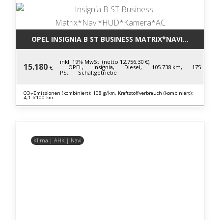
OPEL INSIGNIA B ST BUSINESS MATRIX*NAVI*HUD*KA
inkl. 19% MwSt. (netto 12.756,30 €),
15.180
OPEL,
Insignia,
Diesel,
105.738 km,
175
€
PS,
Schaltgetriebe
CO₂-Emissionen (kombiniert): 108 g/km, Kraftstoffverbrauch (kombiniert):
4,1 l/100 km
Klima | AHK | Navi