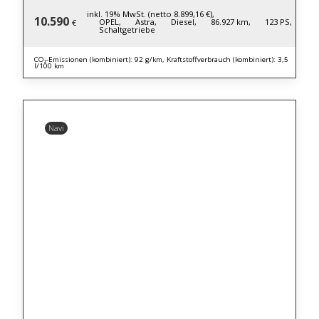
inkl. 19% MwSt. (netto 8.899,16 €),
10.590
OPEL,
Astra,
Diesel,
86.927 km,
123 PS,
€
Schaltgetriebe
CO₂-Emissionen (kombiniert): 92 g/km, Kraftstoffverbrauch (kombiniert): 3,5
l/100 km
Navi