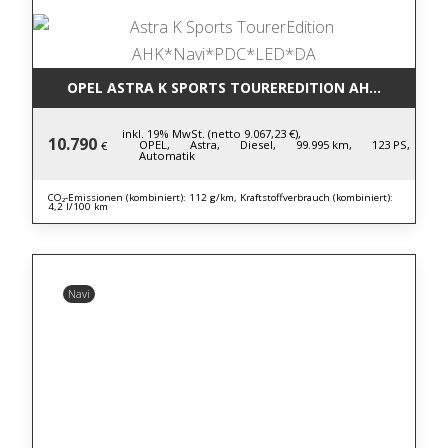
OPEL ASTRA K SPORTS TOUREREDITION AHK*NAVI*P
inkl. 19% MwSt. (netto 9.067,23 €),
10.790
OPEL,
Astra,
Diesel,
99.995 km,
123 PS,
€
Automatik
CO₂-Emissionen (kombiniert): 112 g/km, Kraftstoffverbrauch (kombiniert):
4,2 l/100 km
Navi