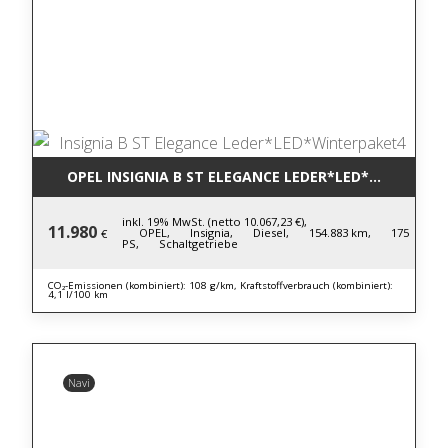
OPEL INSIGNIA B ST ELEGANCE LEDER*LED*WINTERPA
inkl. 19% MwSt. (netto 10.067,23 €),
11.980
OPEL,
Insignia,
Diesel,
154.883 km,
175
€
PS,
Schaltgetriebe
CO₂-Emissionen (kombiniert): 108 g/km, Kraftstoffverbrauch (kombiniert):
4,1 l/100 km
Navi