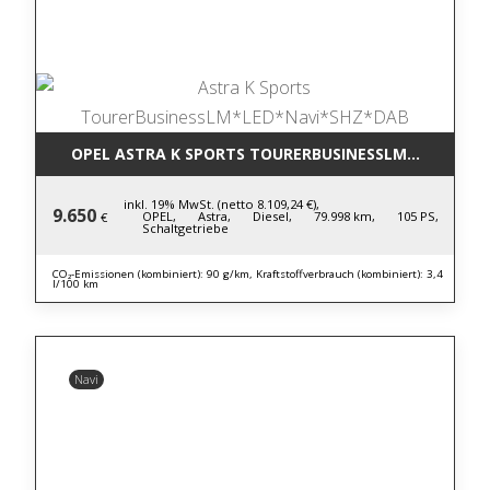
OPEL ASTRA K SPORTS TOURERBUSINESSLM*LED*NAV
inkl. 19% MwSt. (netto 8.109,24 €),
9.650
OPEL,
Astra,
Diesel,
79.998 km,
105 PS,
€
Schaltgetriebe
CO₂-Emissionen (kombiniert): 90 g/km, Kraftstoffverbrauch (kombiniert): 3,4
l/100 km
Navi