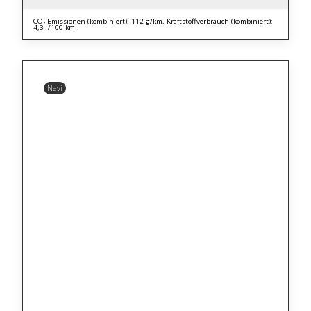
CO₂-Emissionen (kombiniert): 112 g/km, Kraftstoffverbrauch (kombiniert):
4,3 l/100 km
Navi