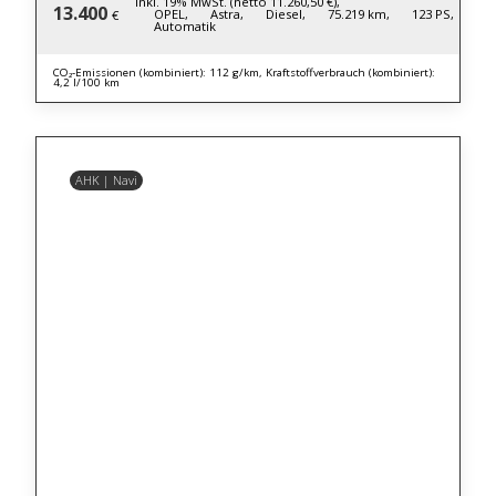
inkl. 19% MwSt. (netto 11.260,50 €),
13.400
OPEL,
Astra,
Diesel,
75.219 km,
123 PS,
€
Automatik
CO₂-Emissionen (kombiniert): 112 g/km, Kraftstoffverbrauch (kombiniert):
4,2 l/100 km
AHK | Navi