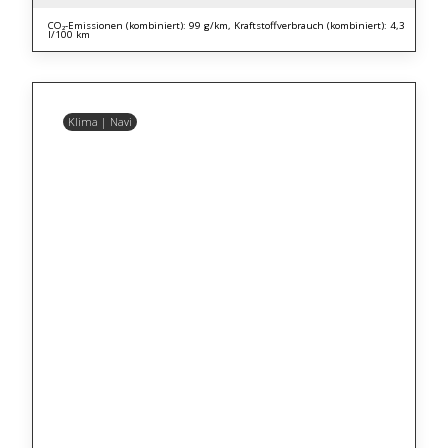
CO₂-Emissionen (kombiniert): 99 g/km, Kraftstoffverbrauch (kombiniert): 4,3
l/100 km
Klima | Navi