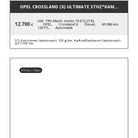
OPEL CROSSLAND (X) ULTIMATE STHZ*KAMERA*HUD*
inkl. 19% MwSt. (netto 10.672,27 €),
12.700
OPEL,
Crossland X,
Diesel,
69.986 km,
€
120 PS,
Automatik
CO₂-Emissionen (kombiniert): 105 g/km, Kraftstoffverbrauch (kombiniert):
4,0 l/100 km
Klima | Navi