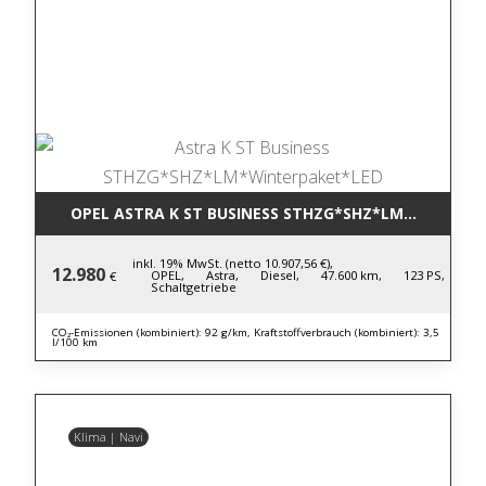
OPEL ASTRA K ST BUSINESS STHZG*SHZ*LM*WINTERP
inkl. 19% MwSt. (netto 10.907,56 €),
12.980
OPEL,
Astra,
Diesel,
47.600 km,
123 PS,
€
Schaltgetriebe
CO₂-Emissionen (kombiniert): 92 g/km, Kraftstoffverbrauch (kombiniert): 3,5
l/100 km
Klima | Navi