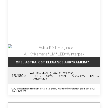
OPEL ASTRA K ST ELEGANCE AHK*KAMERA*LM*LED*
inkl. 19% MwSt. (netto 11.075,63 €),
13.180
OPEL,
Astra,
Diesel,
77.262 km,
123 PS,
€
Automatik
CO₂-Emissionen (kombiniert): 112 g/km, Kraftstoffverbrauch (kombiniert):
4,2 l/100 km