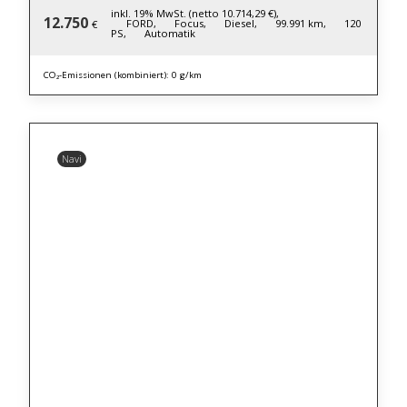
inkl. 19% MwSt. (netto 10.714,29 €),
12.750
FORD,
Focus,
Diesel,
99.991 km,
120
€
PS,
Automatik
CO₂-Emissionen (kombiniert): 0 g/km
Navi