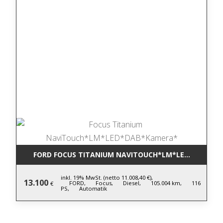
FORD FOCUS TITANIUM NAVITOUCH*LM*LED*DAB*KA
inkl. 19% MwSt. (netto 11.008,40 €),
13.100
FORD,
Focus,
Diesel,
105.004 km,
116
€
PS,
Automatik