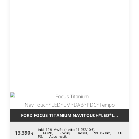
FORD FOCUS TITANIUM NAVITOUCH*LED*LM*DAB*P
inkl. 19% MwSt. (netto 11.252,10 €),
13.390
FORD,
Focus,
Diesel,
99.367 km,
116
€
PS,
Automatik