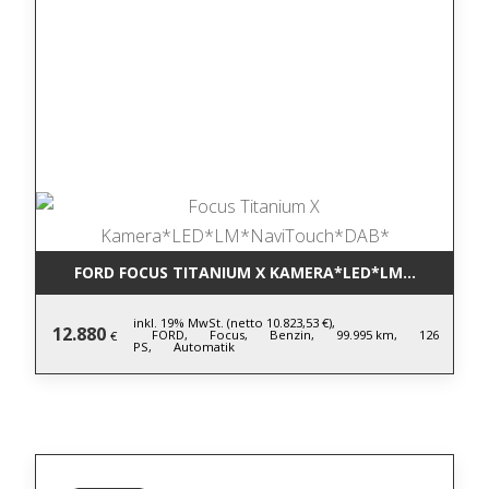
FORD FOCUS TITANIUM X KAMERA*LED*LM*NAVITOU
inkl. 19% MwSt. (netto 10.823,53 €),
12.880
FORD,
Focus,
Benzin,
99.995 km,
126
€
PS,
Automatik