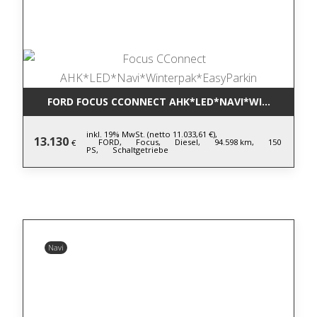
FORD FOCUS CCONNECT AHK*LED*NAVI*WINTERPAK*
inkl. 19% MwSt. (netto 11.033,61 €),
13.130
FORD,
Focus,
Diesel,
94.598 km,
150
€
PS,
Schaltgetriebe
Navi