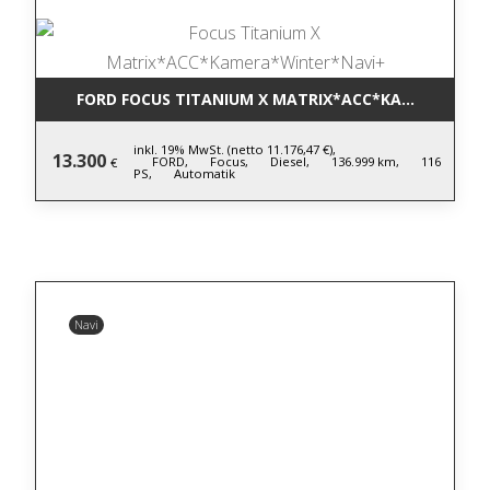
FORD FOCUS TITANIUM X MATRIX*ACC*KAMERA*WIN
inkl. 19% MwSt. (netto 11.176,47 €),
13.300
FORD,
Focus,
Diesel,
136.999 km,
116
€
PS,
Automatik
Navi