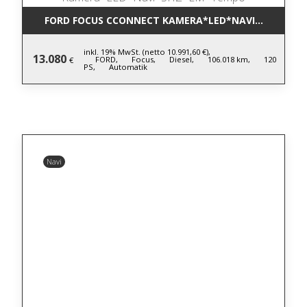
FORD FOCUS CCONNECT KAMERA*LED*NAVI*SHZ*LM
inkl. 19% MwSt. (netto 10.991,60 €),
13.080
FORD,
Focus,
Diesel,
106.018 km,
120
€
PS,
Automatik
Navi