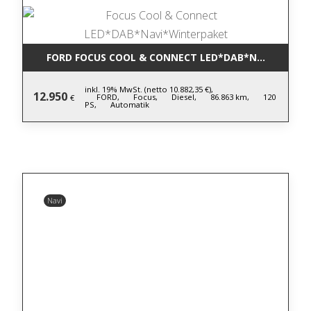
FORD FOCUS COOL & CONNECT LED*DAB*NAVI*WINT
inkl. 19% MwSt. (netto 10.882,35 €),
12.950
FORD,
Focus,
Diesel,
86.863 km,
120
€
PS,
Automatik
Navi