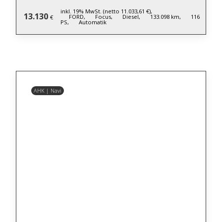
inkl. 19% MwSt. (netto 11.033,61 €),
13.130
FORD,
Focus,
Diesel,
133.098 km,
116
€
PS,
Automatik
AHK | Navi