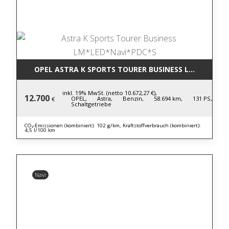
OPEL ASTRA K SPORTS TOURER BUSINESS LM*LED*NA
inkl. 19% MwSt. (netto 10.672,27 €),
12.700
OPEL,
Astra,
Benzin,
58.694 km,
131 PS,
€
Schaltgetriebe
CO₂-Emissionen (kombiniert): 102 g/km, Kraftstoffverbrauch (kombiniert):
4,5 l/100 km
Navi