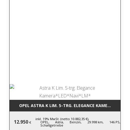
OPEL ASTRA K LIM. 5-TRG. ELEGANCE KAMERA*LED*N
inkl. 19% MwSt. (netto 10.882,35 €),
12.950
OPEL,
Astra,
Benzin,
29.998 km,
146 PS,
€
Schaltgetriebe