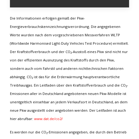
Die Informationen erfolgen gemäß der Pkw-
Energieverbrauchskennzeichnungsverordnung. Die angegebenen
Werte wurden nach dem vorgeschriebenen Messverfahren WLTP
(Worldwide Harmonised Light-Duty Vehicles Test Procedure) ermittelt.
Der Kraftstoffverbrauch und der CO₂-Ausstoß eines Pkw sind nicht nur
von der effizienten Ausnutzung des Kraftstoffs durch den Pkw,
sondern auch vom Fahrstil und anderen nichttechnischen Faktoren
abhängig. CO₂ ist das für die Erderwärmung hauptverantwortliche
Treibhausgas. Ein Leitfaden über den Kraftstoffverbrauch und die CO₂-
Emissionen aller in Deutschland angebotenen neuen Pkw-Modelle ist
unentgeltlich einsehbar an jedem Verkaufsort in Deutschland, an dem
neue Pkw ausgestellt oder angeboten werden. Der Leitfaden ist auch
hier abrufbar:
www.dat.de/co2/
Es werden nur die CO₂-Emissionen angegeben, die durch den Betrieb