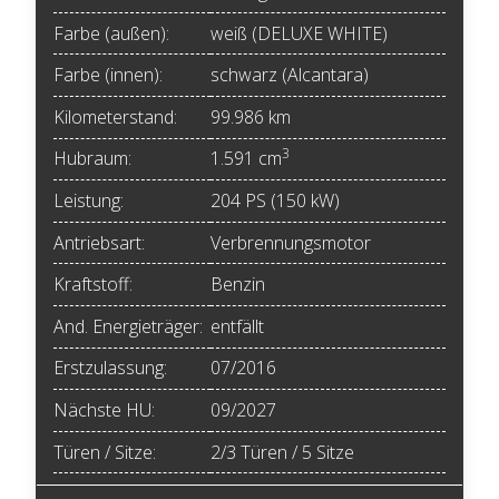
Farbe (außen):
weiß (DELUXE WHITE)
Farbe (innen):
schwarz (Alcantara)
Kilometerstand:
99.986 km
3
Hubraum:
1.591 cm
Leistung:
204 PS (150 kW)
Antriebsart:
Verbrennungsmotor
Kraftstoff:
Benzin
And. Energieträger:
entfällt
Erstzulassung:
07/2016
Nächste HU:
09/2027
Türen / Sitze:
2/3 Türen / 5 Sitze