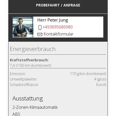
PROBEFAHRT / ANFRAGE
Herr Peter Jung
+493695686980
Kontaktformular
Energieverbrauch
Kraftstoffverbrauch:
7,4 l/100 km (kombiniert)
Emission:
170 g/km (kombiniert)
Umweltplakette:
4 (grün)
Schadstoffklasse:
Euro6
Ausstattung
2-Zonen-Klimaautomatik
ABS