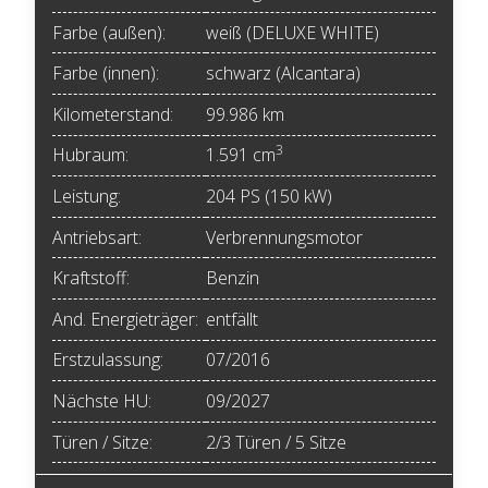
Farbe (außen):
weiß (DELUXE WHITE)
Farbe (innen):
schwarz (Alcantara)
Kilometerstand:
99.986 km
3
Hubraum:
1.591 cm
Leistung:
204 PS (150 kW)
Antriebsart:
Verbrennungsmotor
Kraftstoff:
Benzin
And. Energieträger:
entfällt
Erstzulassung:
07/2016
Nächste HU:
09/2027
Türen / Sitze:
2/3 Türen / 5 Sitze