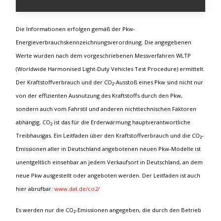
Die Informationen erfolgen gemäß der Pkw-
Energieverbrauchskennzeichnungsverordnung. Die angegebenen
Werte wurden nach dem vorgeschriebenen Messverfahren WLTP
(Worldwide Harmonised Light-Duty Vehicles Test Procedure) ermittelt.
Der Kraftstoffverbrauch und der CO₂-Ausstoß eines Pkw sind nicht nur
von der effizienten Ausnutzung des Kraftstoffs durch den Pkw,
sondern auch vom Fahrstil und anderen nichttechnischen Faktoren
abhängig. CO₂ ist das für die Erderwärmung hauptverantwortliche
Treibhausgas. Ein Leitfaden über den Kraftstoffverbrauch und die CO₂-
Emissionen aller in Deutschland angebotenen neuen Pkw-Modelle ist
unentgeltlich einsehbar an jedem Verkaufsort in Deutschland, an dem
neue Pkw ausgestellt oder angeboten werden. Der Leitfaden ist auch
hier abrufbar:
www.dat.de/co2/
Es werden nur die CO₂-Emissionen angegeben, die durch den Betrieb