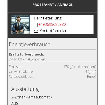
PROBEFAHRT / ANFRAGE
Herr Peter Jung
+493695686980
Kontaktformular
Energieverbrauch
Kraftstoffverbrauch:
7,4 l/100 km (kombiniert)
Emission:
170 g/km (kombiniert)
Umweltplakette:
4 (grün)
Schadstoffklasse:
Euro6
Ausstattung
2-Zonen-Klimaautomatik
ABS