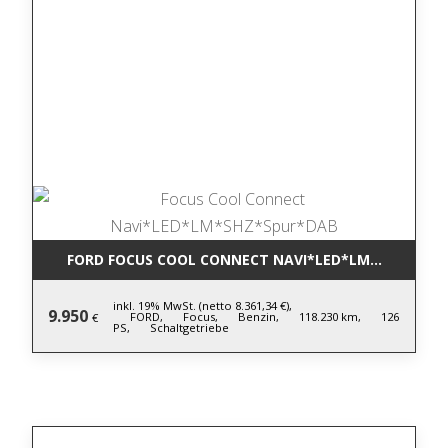
FORD FOCUS COOL CONNECT NAVI*LED*LM*SHZ*SPU
inkl. 19% MwSt. (netto 8.361,34 €),
9.950
FORD,
Focus,
Benzin,
118.230 km,
126
€
PS,
Schaltgetriebe