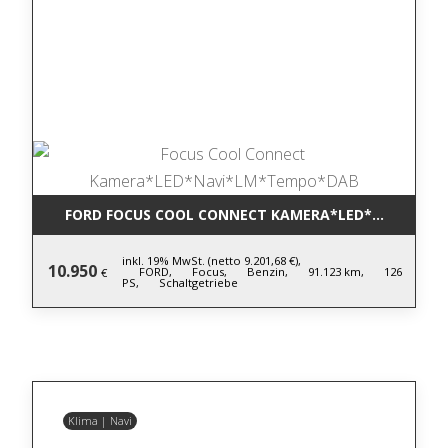
FORD FOCUS COOL CONNECT KAMERA*LED*NAVI*LM
inkl. 19% MwSt. (netto 9.201,68 €),
10.950
FORD,
Focus,
Benzin,
91.123 km,
126
€
PS,
Schaltgetriebe
Klima | Navi