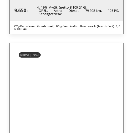
inkl. 19% MwSt. (netto 8.109,24 €),
9.650
OPEL,
Astra,
Diesel,
79.998 km,
105 PS,
€
Schaltgetriebe
CO₂-Emissionen (kombiniert): 90 g/km, Kraftstoffverbrauch (kombiniert): 3,4
l/100 km
Klima | Navi