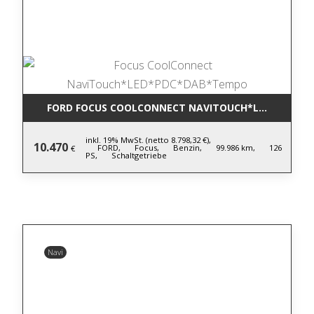
FORD FOCUS COOLCONNECT NAVITOUCH*LED*PDC*D
inkl. 19% MwSt. (netto 8.798,32 €),
10.470
FORD,
Focus,
Benzin,
99.986 km,
126
€
PS,
Schaltgetriebe
Navi