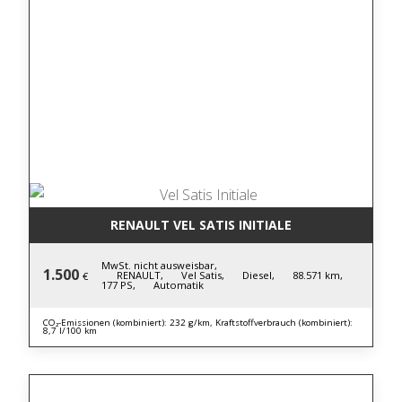
RENAULT VEL SATIS INITIALE
MwSt. nicht ausweisbar,
1.500
RENAULT,
Vel Satis,
Diesel,
88.571 km,
€
177 PS,
Automatik
CO₂-Emissionen (kombiniert): 232 g/km, Kraftstoffverbrauch (kombiniert):
8,7 l/100 km