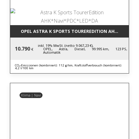
OPEL ASTRA K SPORTS TOUREREDITION AHK*NAVI*P
inkl. 19% MwSt. (netto 9.067,23 €),
10.790
OPEL,
Astra,
Diesel,
99.995 km,
123 PS,
€
Automatik
CO₂-Emissionen (kombiniert): 112 g/km, Kraftstoffverbrauch (kombiniert):
4,2 l/100 km
Klima | Navi