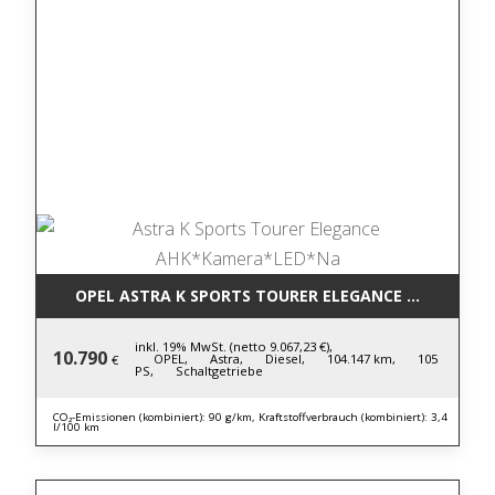
OPEL ASTRA K SPORTS TOURER ELEGANCE AHK*KAM
inkl. 19% MwSt. (netto 9.067,23 €),
10.790
OPEL,
Astra,
Diesel,
104.147 km,
105
€
PS,
Schaltgetriebe
CO₂-Emissionen (kombiniert): 90 g/km, Kraftstoffverbrauch (kombiniert): 3,4
l/100 km