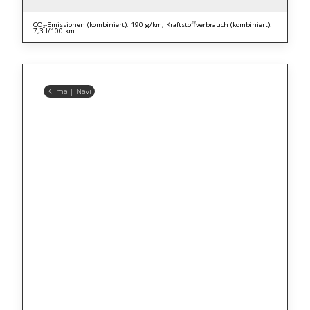
CO₂-Emissionen (kombiniert): 190 g/km, Kraftstoffverbrauch (kombiniert):
7,3 l/100 km
Klima | Navi