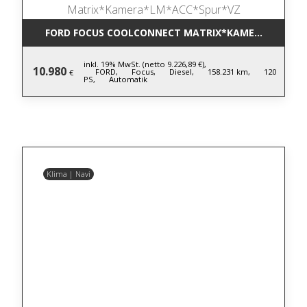
FORD FOCUS COOLCONNECT MATRIX*KAMERA*LM*AC
inkl. 19% MwSt. (netto 9.226,89 €),
10.980
FORD,
Focus,
Diesel,
158.231 km,
120
€
PS,
Automatik
Klima | Navi