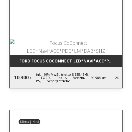
FORD FOCUS COCONNECT LED*NAVI*ACC*PDC*LM*DA
inkl. 19% MwSt. (netto 8.655,46 €),
10.300
FORD,
Focus,
Benzin,
99.988 km,
126
€
PS,
Schaltgetriebe
Klima | Navi