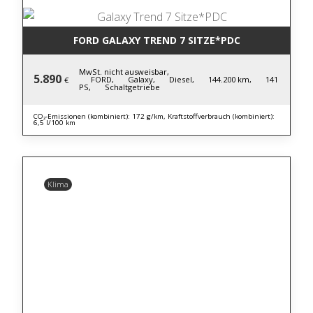
FORD GALAXY TREND 7 SITZE*PDC
MwSt. nicht ausweisbar,
5.890
FORD,
Galaxy,
Diesel,
144.200 km,
141
€
PS,
Schaltgetriebe
CO₂-Emissionen (kombiniert): 172 g/km, Kraftstoffverbrauch (kombiniert):
6,5 l/100 km
Klima