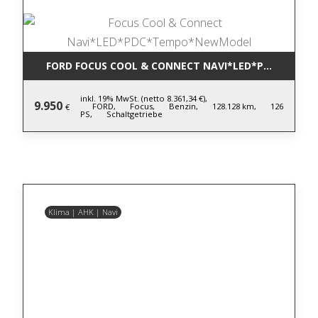
FORD FOCUS COOL & CONNECT NAVI*LED*PDC*TEM
inkl. 19% MwSt. (netto 8.361,34 €),
9.950
FORD,
Focus,
Benzin,
128.128 km,
126
€
PS,
Schaltgetriebe
Klima | AHK | Navi