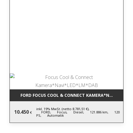
FORD FOCUS COOL & CONNECT KAMERA*NAVI*LED*L
inkl. 19% MwSt. (netto 8.781,51 €),
10.450
FORD,
Focus,
Diesel,
121.886 km,
120
€
PS,
Automatik