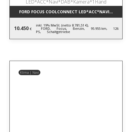
FORD FOCUS COOLCONNECT LED*ACC*NAVI*DAB*KA
inkl. 19% MwSt. (netto 8.781,51 €),
10.450
FORD,
Focus,
Benzin,
95.955 km,
126
€
PS,
Schaltgetriebe
Klima | Navi