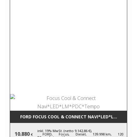
FORD FOCUS COOL & CONNECT NAVI*LED*LM*PDC*T
inkl. 19% MwSt. (netto 9.142,86 €),
10.880
FORD,
Focus,
Diesel,
139.998 km,
120
€