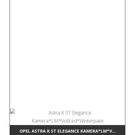
OPEL ASTRA K ST ELEGANCE KAMERA*LM*VOLLLED*W