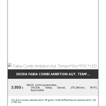
SKODA FABIA COMBI AMBITION AUT. TEMPO*SHZ*PD
MwSt. nicht ausweisbar,
5.950
SKODA,
Fabia,
Diesel,
275.240 km,
90 PS,
€
Automatik
CO₂-Emissionen (kombiniert): 99 g/km, Kraftstoffverbrauch (kombiniert): 3,8
l/100 km