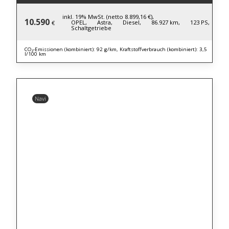
inkl. 19% MwSt. (netto 8.899,16 €),
10.590
OPEL,
Astra,
Diesel,
86.927 km,
123 PS,
€
Schaltgetriebe
CO₂-Emissionen (kombiniert): 92 g/km, Kraftstoffverbrauch (kombiniert): 3,5
l/100 km
Navi