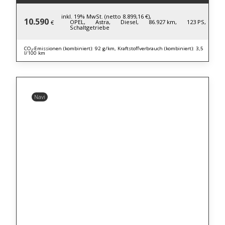
inkl. 19% MwSt. (netto 8.899,16 €),
10.590
OPEL,
Astra,
Diesel,
86.927 km,
123 PS,
€
Schaltgetriebe
CO₂-Emissionen (kombiniert): 92 g/km, Kraftstoffverbrauch (kombiniert): 3,5
l/100 km
Navi