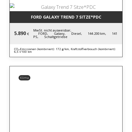
FORD GALAXY TREND 7 SITZE*PDC
MwSt. nicht ausweisbar,
5.890
FORD,
Galaxy,
Diesel,
144.200 km,
141
€
PS,
Schaltgetriebe
CO₂-Emissionen (kombiniert): 172 g/km, Kraftstoffverbrauch (kombiniert):
6,5 l/100 km
Klima