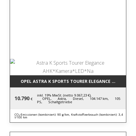
OPEL ASTRA K SPORTS TOURER ELEGANCE AHK*KAM
inkl. 19% MwSt. (netto 9.067,23 €),
10.790
OPEL,
Astra,
Diesel,
104.147 km,
105
€
PS,
Schaltgetriebe
CO₂-Emissionen (kombiniert): 90 g/km, Kraftstoffverbrauch (kombiniert): 3,4
l/100 km