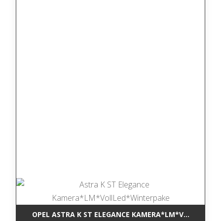
OPEL ASTRA K ST ELEGANCE KAMERA*LM*VOLLLED*W