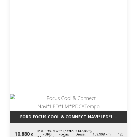
FORD FOCUS COOL & CONNECT NAVI*LED*LM*PDC*T
inkl. 19% MwSt. (netto 9.142,86 €),
10.880
FORD,
Focus,
Diesel,
139.998 km,
120
€