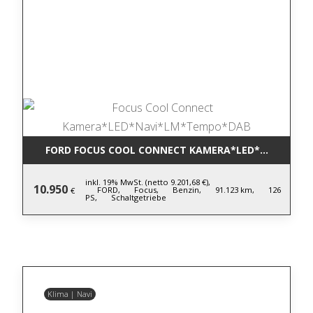
FORD FOCUS COOL CONNECT KAMERA*LED*NAVI*LM
inkl. 19% MwSt. (netto 9.201,68 €),
10.950
FORD,
Focus,
Benzin,
91.123 km,
126
€
PS,
Schaltgetriebe
Klima | Navi