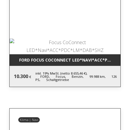
FORD FOCUS COCONNECT LED*NAVI*ACC*PDC*LM*DA
inkl. 19% MwSt. (netto 8.655,46 €),
10.300
FORD,
Focus,
Benzin,
99.988 km,
126
€
PS,
Schaltgetriebe
Klima | Navi