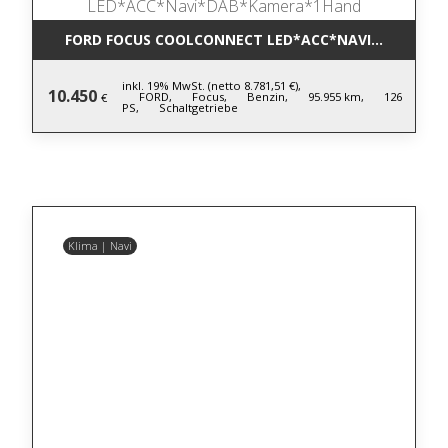
FORD FOCUS COOLCONNECT LED*ACC*NAVI*DAB*KA
inkl. 19% MwSt. (netto 8.781,51 €),
10.450
FORD,
Focus,
Benzin,
95.955 km,
126
€
PS,
Schaltgetriebe
Klima | Navi