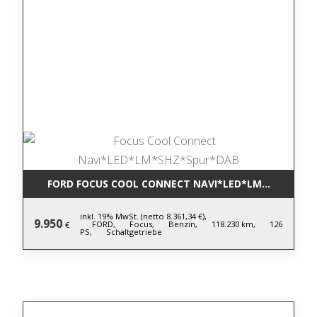
FORD FOCUS COOL CONNECT NAVI*LED*LM*SHZ*SPU
inkl. 19% MwSt. (netto 8.361,34 €),
9.950
FORD,
Focus,
Benzin,
118.230 km,
126
€
PS,
Schaltgetriebe