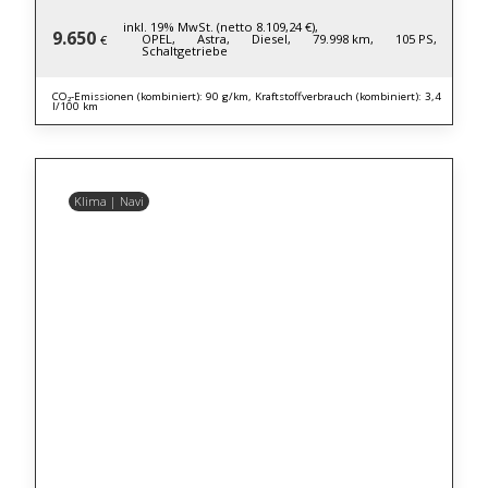
inkl. 19% MwSt. (netto 8.109,24 €),
9.650
OPEL,
Astra,
Diesel,
79.998 km,
105 PS,
€
Schaltgetriebe
CO₂-Emissionen (kombiniert): 90 g/km, Kraftstoffverbrauch (kombiniert): 3,4
l/100 km
Klima | Navi