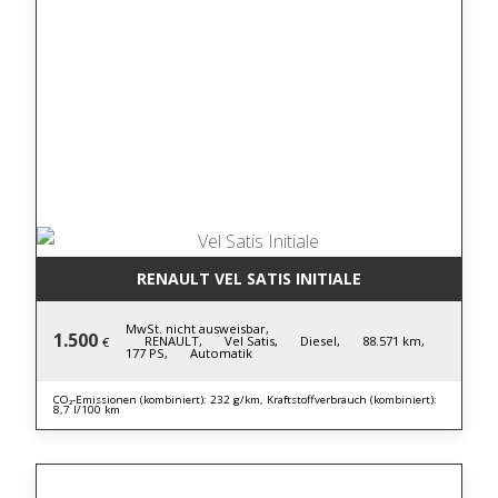
RENAULT VEL SATIS INITIALE
MwSt. nicht ausweisbar,
1.500
RENAULT,
Vel Satis,
Diesel,
88.571 km,
€
177 PS,
Automatik
CO₂-Emissionen (kombiniert): 232 g/km, Kraftstoffverbrauch (kombiniert):
8,7 l/100 km