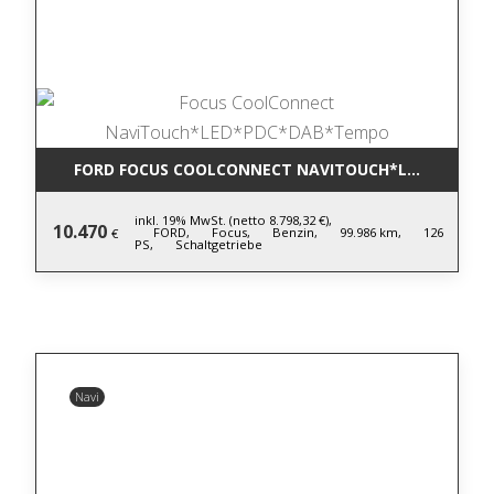
FORD FOCUS COOLCONNECT NAVITOUCH*LED*PDC*D
inkl. 19% MwSt. (netto 8.798,32 €),
10.470
FORD,
Focus,
Benzin,
99.986 km,
126
€
PS,
Schaltgetriebe
Navi