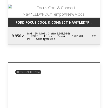
FORD FOCUS COOL & CONNECT NAVI*LED*PDC*TEM
inkl. 19% MwSt. (netto 8.361,34 €),
9.950
FORD,
Focus,
Benzin,
128.128 km,
126
€
PS,
Schaltgetriebe
Klima | AHK | Navi