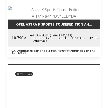
OPEL ASTRA K SPORTS TOUREREDITION AHK*NAVI*P
inkl. 19% MwSt. (netto 9.067,23 €),
10.790
OPEL,
Astra,
Diesel,
99.995 km,
123 PS,
€
Automatik
CO₂-Emissionen (kombiniert): 112 g/km, Kraftstoffverbrauch (kombiniert):
4,2 l/100 km
Klima | Navi