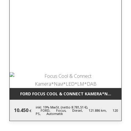
FORD FOCUS COOL & CONNECT KAMERA*NAVI*LED*L
inkl. 19% MwSt. (netto 8.781,51 €),
10.450
FORD,
Focus,
Diesel,
121.886 km,
120
€
PS,
Automatik