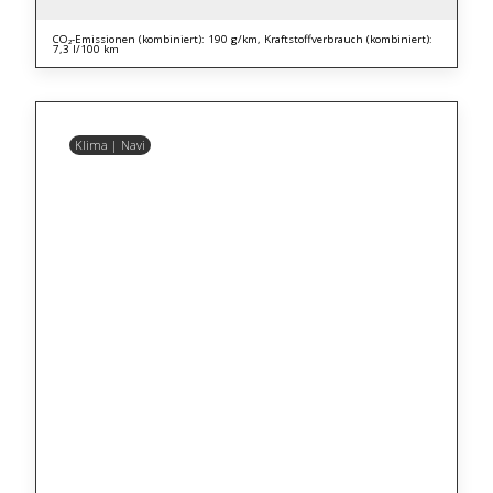
CO₂-Emissionen (kombiniert): 190 g/km, Kraftstoffverbrauch (kombiniert):
7,3 l/100 km
Klima | Navi