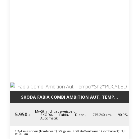
SKODA FABIA COMBI AMBITION AUT. TEMPO*SHZ*PD
MwSt. nicht ausweisbar,
5.950
SKODA,
Fabia,
Diesel,
275.240 km,
90 PS,
€
Automatik
CO₂-Emissionen (kombiniert): 99 g/km, Kraftstoffverbrauch (kombiniert): 3,8
l/100 km