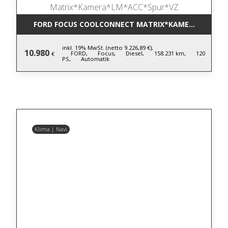
FORD FOCUS COOLCONNECT MATRIX*KAMERA*LM*AC
inkl. 19% MwSt. (netto 9.226,89 €),
10.980
FORD,
Focus,
Diesel,
158.231 km,
120
€
PS,
Automatik
Klima | Navi