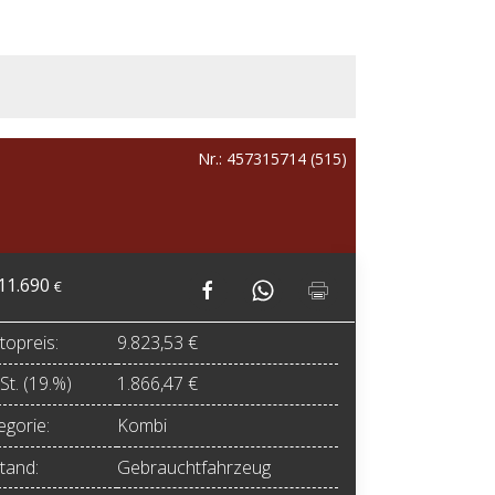
Nr.: 457315714 (515)
11.690
€
topreis:
9.823,53 €
t. (19.%)
1.866,47 €
egorie:
Kombi
tand:
Gebrauchtfahrzeug