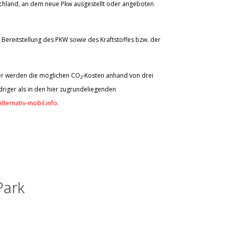
schland, an dem neue Pkw ausgestellt oder angeboten
Bereitstellung des PKW sowie des Kraftstoffes bzw. der
aher werden die möglichen CO₂-Kosten anhand von drei
riger als in den hier zugrundeliegenden
lternativ-mobil.info
.
Park