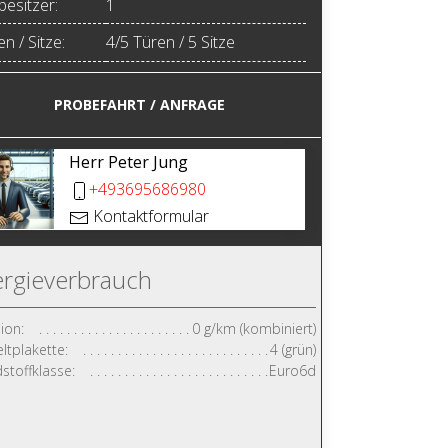
besitzer:
1
n / Sitze:
4/5 Türen / 5 Sitze
PROBEFAHRT / ANFRAGE
Herr Peter Jung
+493695686980
Kontaktformular
rgieverbrauch
ion:
0 g/km (kombiniert)
tplakette:
4 (grün)
stoffklasse:
Euro6d