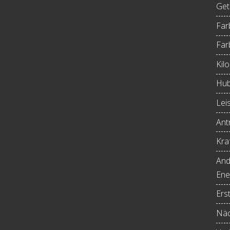
Get
Far
Far
Kil
Hub
Lei
Antr
Kraf
And
Ene
Ers
Näc