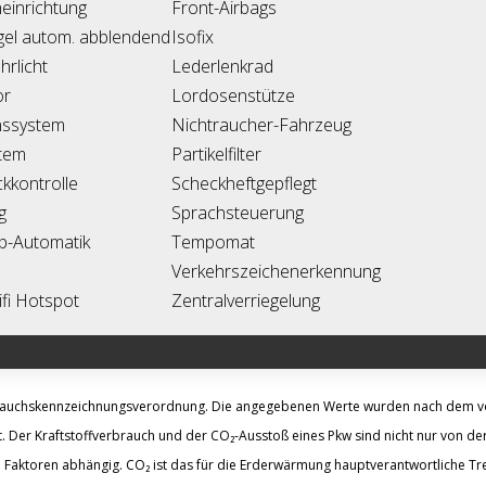
einrichtung
Front-Airbags
gel autom. abblendend
Isofix
rlicht
Lederlenkrad
or
Lordosenstütze
nssystem
Nichtraucher-Fahrzeug
tem
Partikelfilter
kkontrolle
Scheckheftgepflegt
g
Sprachsteuerung
pp-Automatik
Tempomat
Verkehrszeichenerkennung
fi Hotspot
Zentralverriegelung
brauchskennzeichnungsverordnung. Die angegebenen Werte wurden nach dem 
. Der Kraftstoffverbrauch und der CO₂-Ausstoß eines Pkw sind nicht nur von der
 Faktoren abhängig. CO₂ ist das für die Erderwärmung hauptverantwortliche Tre