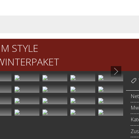
UM STYLE
WINTERPAKET
Net
MwS
Kat
Zus