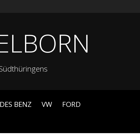
ELBORN
Südthüringens
DES BENZ
VW
FORD