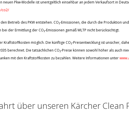
n neuen Pkw-Modelle ist unentgeltlich einsehbar an jedem Verkaufsort in Deut
/co2/
den Betrieb des PKW entstehen. CO₂-Emissionen, die durch die Produktion und 
bei der Ermittlung der CO₂-Emissionen gemäß WLTP nicht berücksichtigt.
 Kraftstoffkosten möglich. Die künftige CO₂-Preisentwicklung ist unsicher, d
5 berechnet. Die tatsächlichen CO₂-Preise können sowohl höher als auch nied
anken mit den Kraftstoffkosten zu bezahlen. Weitere Informationen unter
www.a
ahrt über unseren Kärcher Clean 