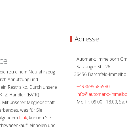
Adresse
ce
Auomarkt Immelborn G
Salzunger Str. 26
leich zu einem Neufahrzeug
36456 Barchfeld-Immelbo
durch Abnutzung und
+493695686980
 ein Restrisiko. Durch unsere
info@automarkt-immelbo
 KFZ-Händler (BVfK)
Mo-Fr: 09:00 - 18:00, Sa: 
f. Mit unserer Mitgliedschaft
erbandes, was für Sie
 folgendem
Link
, können Sie
chtwagenkauf“ einholen und