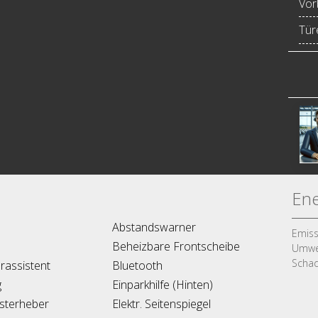
Vor
Türe
Ene
Abstandswarner
Emiss
Beheizbare Frontscheibe
Umwel
Schad
rassistent
Bluetooth
g
Einparkhilfe (Hinten)
nsterheber
Elektr. Seitenspiegel