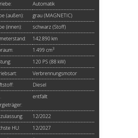
riebe:
Automatik
be (außen):
grau (MAGNETIC)
be (innen):
schwarz (Stoff)
ometerstand:
142.890 km
3
raum:
1.499 cm
stung:
120 PS (88 kW)
iebsart:
Verbrennungsmotor
tstoff:
Diesel
.
entfällt
rgieträger:
tzulassung:
12/2022
hste HU:
12/2027