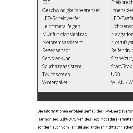
ESP
Freisprech
Geschwindigkeitsbegrenzer
Innenspie
LED-Scheinwerfer
LED-Tagfah
Leichtmetallfelgen
Lichtsens
Multifunktionslenkrad
Navigatio
Notbremsassistent
Notrufsys
Regensensor
Reifendruc
Servolenkung
Sitzheizun
Spurhalteassistent
Start/Sto
Touchscreen
USB
Winterpaket
WLAN / Wi
Die Informationen erfolgen gemäß der Pkw-Energiever
Harmonised Light-Duty Vehicles Test Procedure) ermittelt
sondern auch vom Fahrstil und anderen nichttechnischen