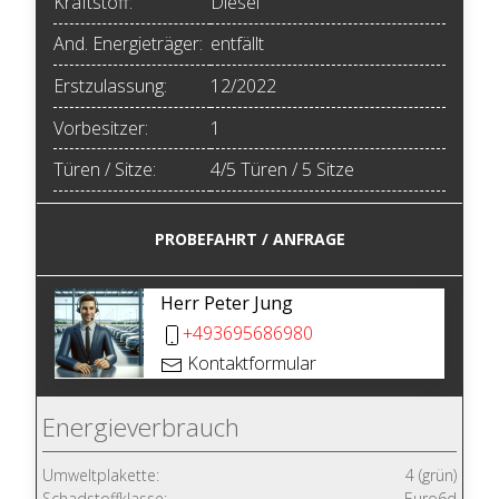
Kraftstoff:
Diesel
And. Energieträger:
entfällt
Erstzulassung:
12/2022
Vorbesitzer:
1
Türen / Sitze:
4/5 Türen / 5 Sitze
PROBEFAHRT / ANFRAGE
Herr Peter Jung
+493695686980
Kontaktformular
Energieverbrauch
Umweltplakette:
4 (grün)
Schadstoffklasse:
Euro6d