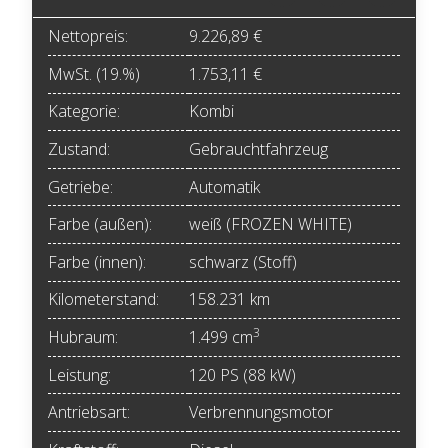
Nettopreis:
9.226,89 €
MwSt. (19.%)
1.753,11 €
Kategorie:
Kombi
Zustand:
Gebrauchtfahrzeug
Getriebe:
Automatik
Farbe (außen):
weiß (FROZEN WHITE)
Farbe (innen):
schwarz (Stoff)
Kilometerstand:
158.231 km
3
Hubraum:
1.499 cm
Leistung:
120 PS (88 kW)
Antriebsart:
Verbrennungsmotor