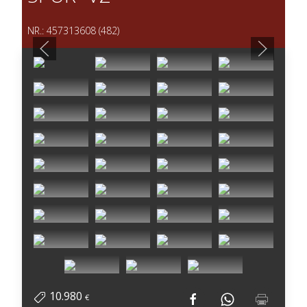
NR.: 457313608 (482)
10.980
€