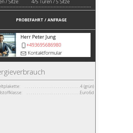
n / Sitze:
4/5 Türen / 5 Sitze
PROBEFAHRT / ANFRAGE
Herr Peter Jung
+493695686980
Kontaktformular
rgieverbrauch
tplakette:
4 (grün)
stoffklasse:
Euro6d