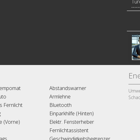
Türe
Ene
tempomat
Abstandswarner
Umwel
uto
Armlehne
Schad
s Fernlicht
Bluetooth
g
Einparkhilfe (Hinten)
fe (Vorne)
Elektr. Fensterheber
Fernlichtassistent
bags
Geschwindigkeitsbegrenzer