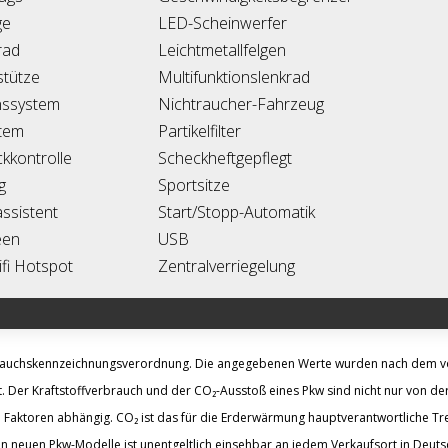
ge
LED-Scheinwerfer
rad
Leichtmetallfelgen
tütze
Multifunktionslenkrad
nssystem
Nichtraucher-Fahrzeug
tem
Partikelfilter
kkontrolle
Scheckheftgepflegt
g
Sportsitze
ssistent
Start/Stopp-Automatik
een
USB
fi Hotspot
Zentralverriegelung
brauchskennzeichnungsverordnung. Die angegebenen Werte wurden nach dem 
. Der Kraftstoffverbrauch und der CO₂-Ausstoß eines Pkw sind nicht nur von der
 Faktoren abhängig. CO₂ ist das für die Erderwärmung hauptverantwortliche Tre
n neuen Pkw-Modelle ist unentgeltlich einsehbar an jedem Verkaufsort in Deut