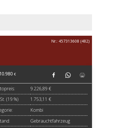
Nr.: 457313608 (482)
10.980
€
topreis:
9.226,89 €
t. (19.%)
1.753,11 €
egorie:
Kombi
tand:
Gebrauchtfahrzeug