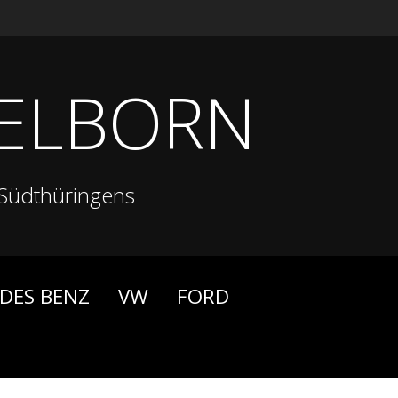
ELBORN
Südthüringens
DES BENZ
VW
FORD