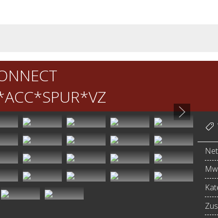
CONNECT
*ACC*SPUR*VZ
Net
MwS
Kat
Zus