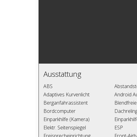
Ausstattung
ABS
Abstands
Adaptives Kurvenlicht
Android A
Berganfahrassistent
Blendfreie
Bordcomputer
Dachrelin
Einparkhilfe (Kamera)
Einparkhil
Elektr. Seitenspiegel
ESP
Freisprecheinrichtung
Front-Air