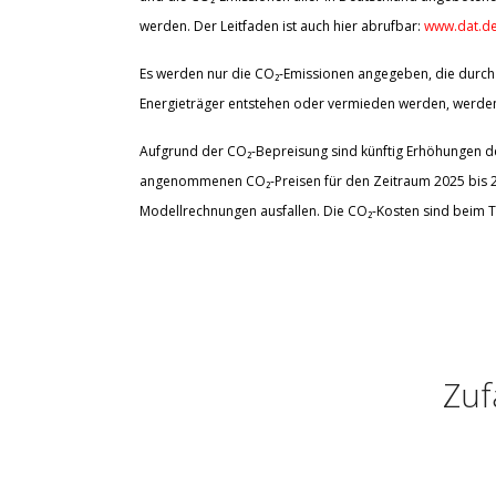
werden. Der Leitfaden ist auch hier abrufbar:
www.dat.de
Es werden nur die CO₂-Emissionen angegeben, die durch 
Energieträger entstehen oder vermieden werden, werden 
Aufgrund der CO₂-Bepreisung sind künftig Erhöhungen der
angenommenen CO₂-Preisen für den Zeitraum 2025 bis 203
Modellrechnungen ausfallen. Die CO₂-Kosten sind beim T
Zuf