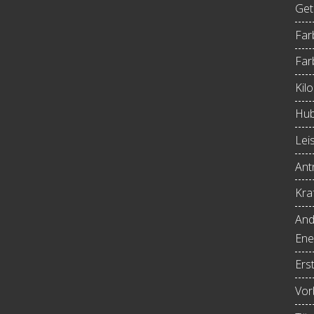
Get
Far
Far
Kil
Hub
Lei
Antr
Kraf
And
Ene
Ers
Vor