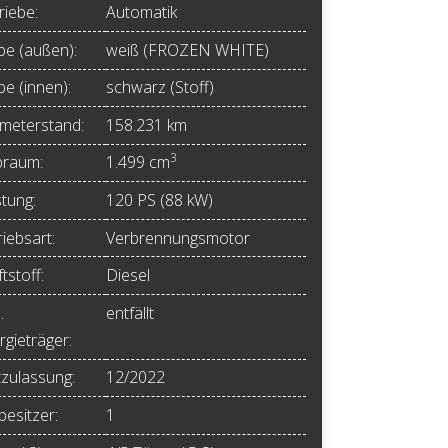
riebe:
Automatik
be (außen):
weiß (FROZEN WHITE)
be (innen):
schwarz (Stoff)
ometerstand:
158.231 km
3
raum:
1.499 cm
stung:
120 PS (88 kW)
iebsart:
Verbrennungsmotor
tstoff:
Diesel
.
entfällt
rgieträger:
tzulassung:
12/2022
besitzer:
1