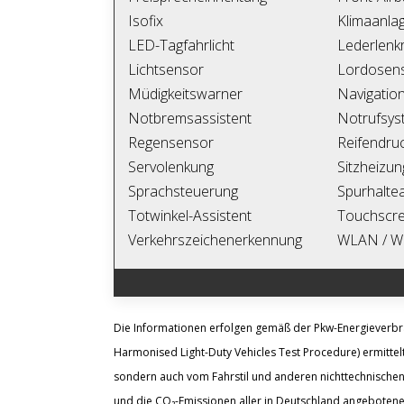
Isofix
Klimaanla
LED-Tagfahrlicht
Lederlenk
Lichtsensor
Lordosens
Müdigkeitswarner
Navigatio
Notbremsassistent
Notrufsys
Regensensor
Reifendruc
Servolenkung
Sitzheizun
Sprachsteuerung
Spurhaltea
Totwinkel-Assistent
Touchscr
Verkehrszeichenerkennung
WLAN / Wi
Die Informationen erfolgen gemäß der Pkw-Energiever
Harmonised Light-Duty Vehicles Test Procedure) ermittelt
sondern auch vom Fahrstil und anderen nichttechnischen
und die CO₂-Emissionen aller in Deutschland angebotene