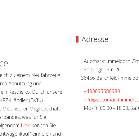
Adresse
ce
Auomarkt Immelborn G
Salzunger Str. 26
leich zu einem Neufahrzeug
36456 Barchfeld-Immelbo
durch Abnutzung und
+493695686980
 ein Restrisiko. Durch unsere
info@automarkt-immelbo
 KFZ-Händler (BVfK)
Mo-Fr: 09:00 - 18:00, Sa: 
f. Mit unserer Mitgliedschaft
erbandes, was für Sie
 folgendem
Link
, können Sie
chtwagenkauf“ einholen und