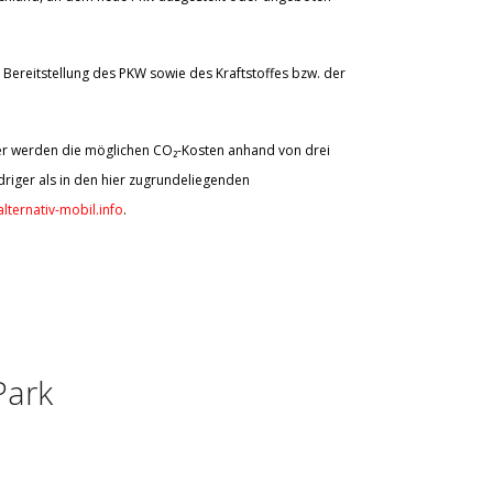
Bereitstellung des PKW sowie des Kraftstoffes bzw. der
aher werden die möglichen CO₂-Kosten anhand von drei
riger als in den hier zugrundeliegenden
lternativ-mobil.info
.
Park