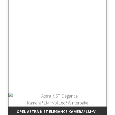
OPEL ASTRA K ST ELEGANCE KAMERA*LM*VOLLLED*W