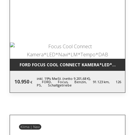
FORD FOCUS COOL CONNECT KAMERA*LED*NAVI*LM
inkl. 19% MwSt. (netto 9.201,68 €),
10.950
FORD,
Focus,
Benzin,
91.123 km,
126
€
PS,
Schaltgetriebe
Klima | Navi