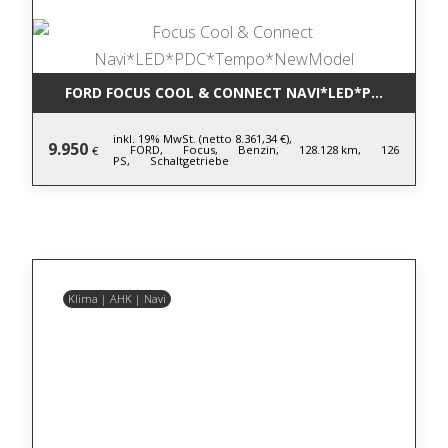
FORD FOCUS COOL & CONNECT NAVI*LED*PDC*TEM
inkl. 19% MwSt. (netto 8.361,34 €),
9.950
FORD,
Focus,
Benzin,
128.128 km,
126
€
PS,
Schaltgetriebe
Klima | AHK | Navi