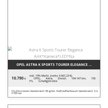
OPEL ASTRA K SPORTS TOURER ELEGANCE AHK*KAM
inkl. 19% MwSt. (netto 9.067,23 €),
10.790
OPEL,
Astra,
Diesel,
104.147 km,
105
€
PS,
Schaltgetriebe
CO₂-Emissionen (kombiniert): 90 g/km, Kraftstoffverbrauch (kombiniert): 3,4
l/100 km