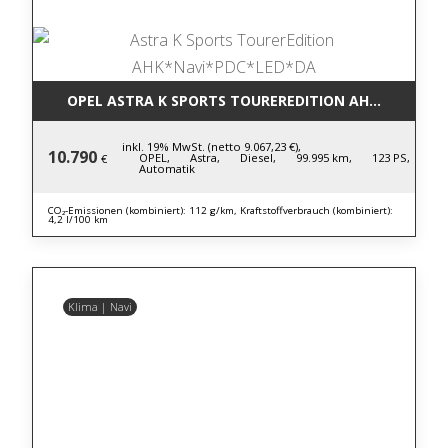
OPEL ASTRA K SPORTS TOUREREDITION AHK*NAVI*P
inkl. 19% MwSt. (netto 9.067,23 €),
10.790
OPEL,
Astra,
Diesel,
99.995 km,
123 PS,
€
Automatik
CO₂-Emissionen (kombiniert): 112 g/km, Kraftstoffverbrauch (kombiniert):
4,2 l/100 km
Klima | Navi