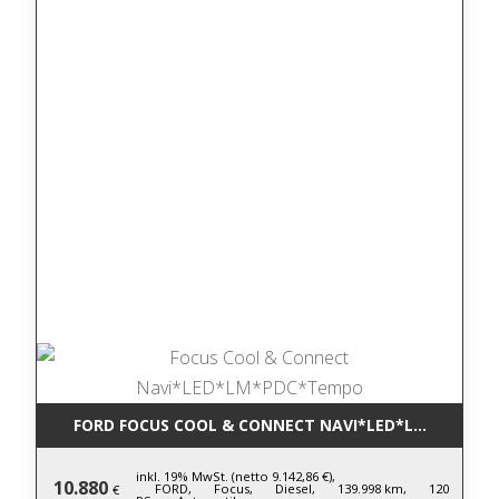
FORD FOCUS COOL & CONNECT NAVI*LED*LM*PDC*T
inkl. 19% MwSt. (netto 9.142,86 €),
10.880
FORD,
Focus,
Diesel,
139.998 km,
120
€