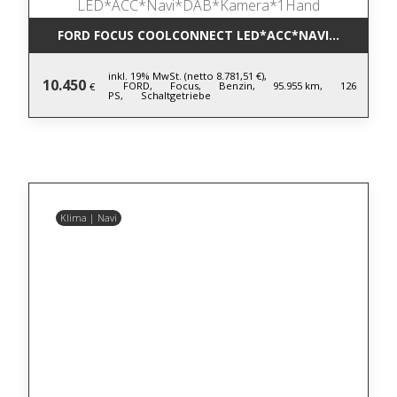
FORD FOCUS COOLCONNECT LED*ACC*NAVI*DAB*KA
inkl. 19% MwSt. (netto 8.781,51 €),
10.450
FORD,
Focus,
Benzin,
95.955 km,
126
€
PS,
Schaltgetriebe
Klima | Navi