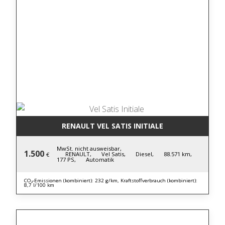
RENAULT VEL SATIS INITIALE
MwSt. nicht ausweisbar,
1.500
RENAULT,
Vel Satis,
Diesel,
88.571 km,
€
177 PS,
Automatik
CO₂-Emissionen (kombiniert): 232 g/km, Kraftstoffverbrauch (kombiniert):
8,7 l/100 km