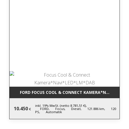
FORD FOCUS COOL & CONNECT KAMERA*NAVI*LED*L
inkl. 19% MwSt. (netto 8.781,51 €),
10.450
FORD,
Focus,
Diesel,
121.886 km,
120
€
PS,
Automatik