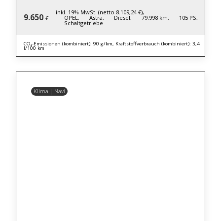
inkl. 19% MwSt. (netto 8.109,24 €),
9.650
OPEL,
Astra,
Diesel,
79.998 km,
105 PS,
€
Schaltgetriebe
CO₂-Emissionen (kombiniert): 90 g/km, Kraftstoffverbrauch (kombiniert): 3,4
l/100 km
Klima | Navi