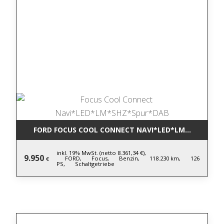
FORD FOCUS COOL CONNECT NAVI*LED*LM*SHZ*SPU
inkl. 19% MwSt. (netto 8.361,34 €),
9.950
FORD,
Focus,
Benzin,
118.230 km,
126
€
PS,
Schaltgetriebe