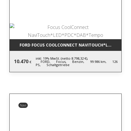
FORD FOCUS COOLCONNECT NAVITOUCH*LED*PDC*D
inkl. 19% MwSt. (netto 8.798,32 €),
10.470
FORD,
Focus,
Benzin,
99.986 km,
126
€
PS,
Schaltgetriebe
Navi