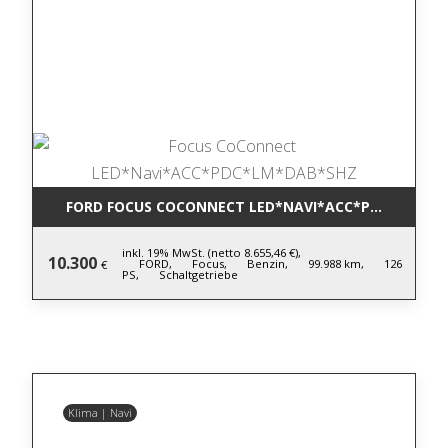
FORD FOCUS COCONNECT LED*NAVI*ACC*PDC*LM*DA
inkl. 19% MwSt. (netto 8.655,46 €),
10.300
FORD,
Focus,
Benzin,
99.988 km,
126
€
PS,
Schaltgetriebe
Klima | Navi