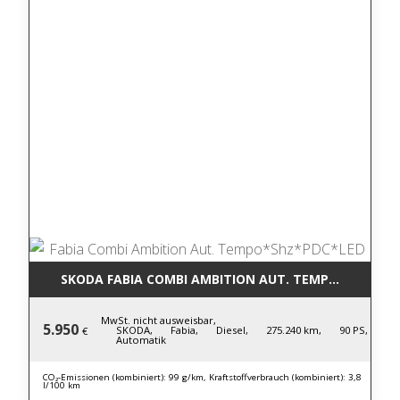
SKODA FABIA COMBI AMBITION AUT. TEMPO*SHZ*PD
MwSt. nicht ausweisbar,
5.950
SKODA,
Fabia,
Diesel,
275.240 km,
90 PS,
€
Automatik
CO₂-Emissionen (kombiniert): 99 g/km, Kraftstoffverbrauch (kombiniert): 3,8
l/100 km