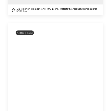
CO₂-Emissionen (kombiniert): 190 g/km, Kraftstoffverbrauch (kombiniert):
7,3 l/100 km
Klima | Navi