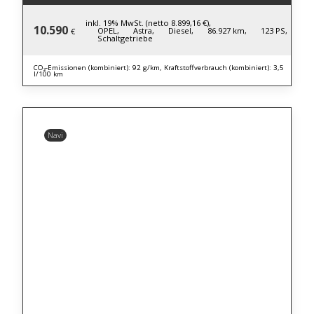
inkl. 19% MwSt. (netto 8.899,16 €),
10.590
OPEL,
Astra,
Diesel,
86.927 km,
123 PS,
€
Schaltgetriebe
CO₂-Emissionen (kombiniert): 92 g/km, Kraftstoffverbrauch (kombiniert): 3,5
l/100 km
Navi