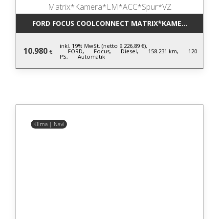
FORD FOCUS COOLCONNECT MATRIX*KAMERA*LM*AC
inkl. 19% MwSt. (netto 9.226,89 €),
10.980
FORD,
Focus,
Diesel,
158.231 km,
120
€
PS,
Automatik
Klima | Navi