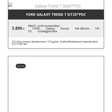
FORD GALAXY TREND 7 SITZE*PDC
MwSt. nicht ausweisbar,
5.890
FORD,
Galaxy,
Diesel,
144.200 km,
141
€
PS,
Schaltgetriebe
CO₂-Emissionen (kombiniert): 172 g/km, Kraftstoffverbrauch (kombiniert):
6,5 l/100 km
Klima