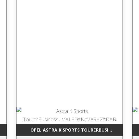
RCEDES-BENZ GLK 220 CDI BLUEEFFI NAVI*LEDER*TEMP*SHZ*AHK*
OPEL ASTRA K SPORTS TOURERBUSINESSLM*LED