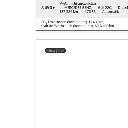
MwSt. nicht ausweisbar,
7.490
MERCEDES-BENZ,
GLK 220,
Diesel
€
137.526 km,
170 PS,
Automatik
CO₂-Emissionen (kombiniert): 174 g/km,
Kraftstoffverbrauch (kombiniert): 6,7 l/100 km
Klima | Navi