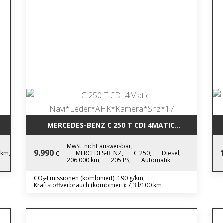
LED*PDC*TEMPO*NEWMODEL
MERCEDES-BENZ C 250 T CDI 4MAT
MwSt. nicht ausweisbar,
9.990
 km,
MERCEDES-BENZ,
C 250,
Diesel,
€
206.000 km,
205 PS,
Automatik
CO₂-Emissionen (kombiniert): 190 g/km,
Kraftstoffverbrauch (kombiniert): 7,3 l/100 km