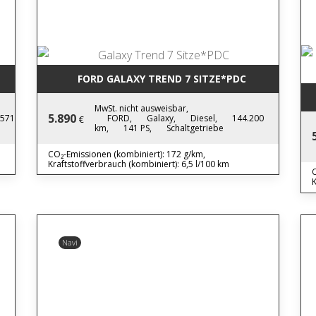
FORD GALAXY TREND 7 SITZE*PDC
MwSt. nicht ausweisbar,
5.890
.571
FORD,
Galaxy,
Diesel,
144.200
€
km,
141 PS,
Schaltgetriebe
CO₂-Emissionen (kombiniert): 172 g/km,
Kraftstoffverbrauch (kombiniert): 6,5 l/100 km
C
K
Navi