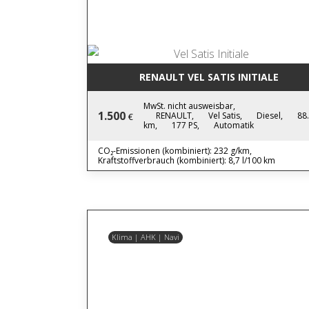
RENAULT VEL SATIS INITIALE
MwSt. nicht ausweisbar,
1.500
RENAULT,
Vel Satis,
Diesel,
88
€
km,
177 PS,
Automatik
CO₂-Emissionen (kombiniert): 232 g/km,
Kraftstoffverbrauch (kombiniert): 8,7 l/100 km
Klima | AHK | Navi