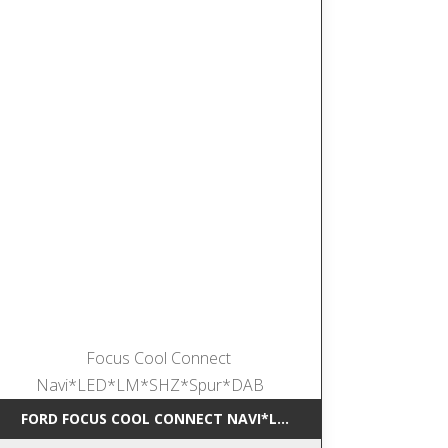
*NAVI*SHZ*DAB
FORD FOCUS COOL CONNECT NAVI*LED*LM*SHZ*SPUR*DAB