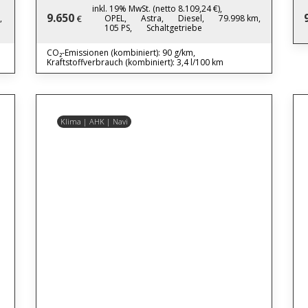
inkl. 19% MwSt. (netto 8.109,24 €),
9.650
,
OPEL,
Astra,
Diesel,
79.998 km,
€
105 PS,
Schaltgetriebe
CO₂-Emissionen (kombiniert): 90 g/km,
Kraftstoffverbrauch (kombiniert): 3,4 l/100 km
Klima | AHK | Navi