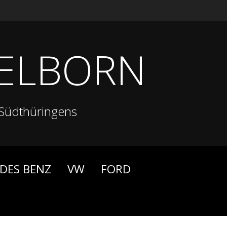
ELBORN
Südthüringens
DES BENZ
VW
FORD