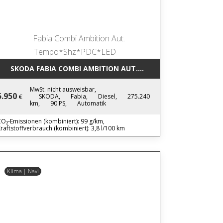
SKODA FABIA COMBI AMBITION AUT. TEMPO*SHZ*PDC*LED
MwSt. nicht ausweisbar,
5.950
SKODA,
Fabia,
Diesel,
275.240
€
km,
90 PS,
Automatik
O₂-Emissionen (kombiniert): 99 g/km,
raftstoffverbrauch (kombiniert): 3,8 l/100 km
Klima | Navi