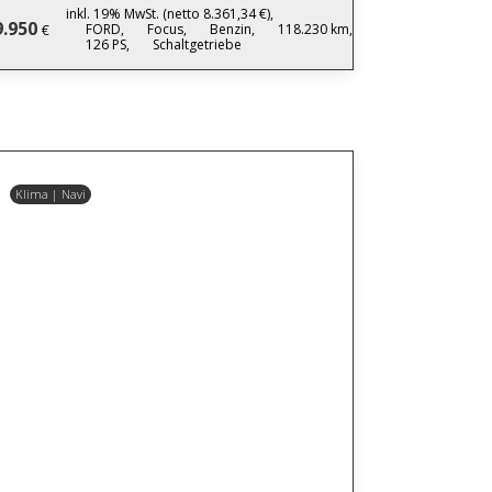
inkl. 19% MwSt. (netto 8.361,34 €),
9.950
FORD,
Focus,
Benzin,
118.230 km,
€
126 PS,
Schaltgetriebe
Klima | Navi