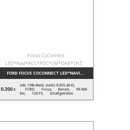
IC NAVI*LEDER*AHK*KAMERA*SHZ*17
FORD FOCUS COCONNECT LED*NAVI*ACC*PDC*LM*DAB*SHZ
inkl. 19% MwSt. (netto 8.655,46 €),
10.300
FORD,
Focus,
Benzin,
99.988
€
km,
126 PS,
Schaltgetriebe