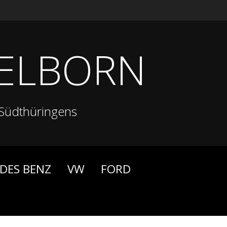
ELBORN
Südthüringens
DES BENZ
VW
FORD