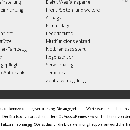
Schad
zeinstellung
Elektr. Wegfahrsperre
einrichtung
Front-/Seiten- und weitere
Airbags
Klimaanlage
rlicht
Lederlenkrad
tütze
Multifunktionslenkrad
her-Fahrzeug
Notbremsassistent
er
Regensensor
tgepflegt
Servolenkung
pp-Automatik
Tempomat
Zentralverriegelung
brauchskennzeichnungsverordnung. Die angegebenen Werte wurden nach dem 
. Der Kraftstoffverbrauch und der CO₂-Ausstoß eines Pkw sind nicht nur von der
 Faktoren abhängig. CO₂ ist das für die Erderwärmung hauptverantwortliche Tre