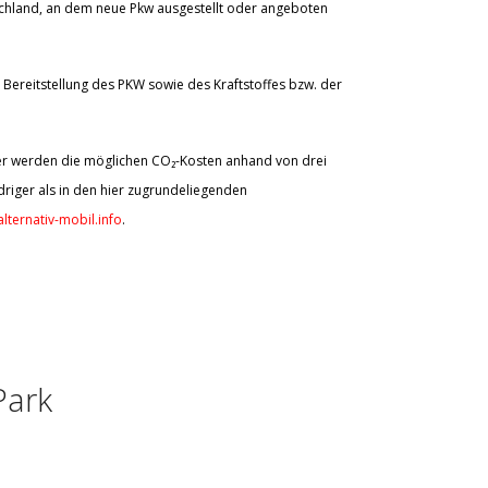
schland, an dem neue Pkw ausgestellt oder angeboten
Bereitstellung des PKW sowie des Kraftstoffes bzw. der
aher werden die möglichen CO₂-Kosten anhand von drei
riger als in den hier zugrundeliegenden
lternativ-mobil.info
.
Park