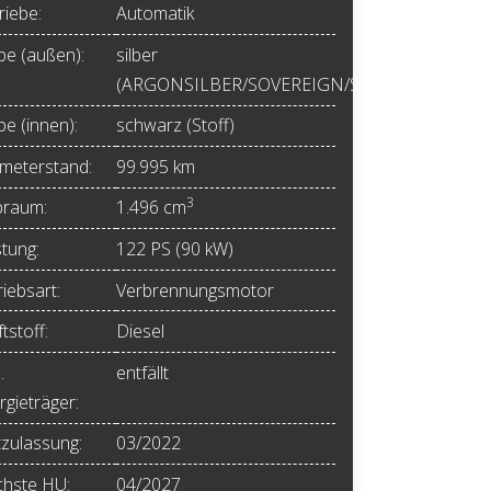
riebe:
Automatik
be (außen):
silber
(ARGONSILBER/SOVEREIGN/SWITCHBLAD)
be (innen):
schwarz (Stoff)
ometerstand:
99.995 km
3
raum:
1.496 cm
stung:
122 PS (90 kW)
iebsart:
Verbrennungsmotor
tstoff:
Diesel
.
entfällt
rgieträger:
tzulassung:
03/2022
hste HU:
04/2027