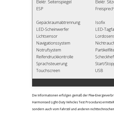
Elektr. Seitenspiegel
Elektr. Sit
ESP
Freisprech
Gepäckraumabtrennung
Isofix
LED-Scheinwerfer
LED-Tagfah
Lichtsensor
Lordosens
Navigationssystem
Nichtrauc
Notrufsystem
Partikelfilt
Reifendruckkontrolle
Scheckhef
Sprachsteuerung
Start/Sto
Touchscreen
USB
Die Informationen erfolgen gemäß der Pkw-Energiever
Harmonised Light-Duty Vehicles Test Procedure) ermittelt
sondern auch vom Fahrstil und anderen nichttechnischen