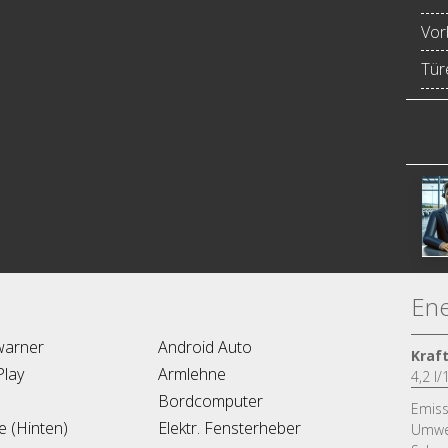
Vor
Türe
Ene
warner
Android Auto
Kraf
Play
Armlehne
4,2 l
Bordcomputer
Emiss
fe (Hinten)
Elektr. Fensterheber
Umwel