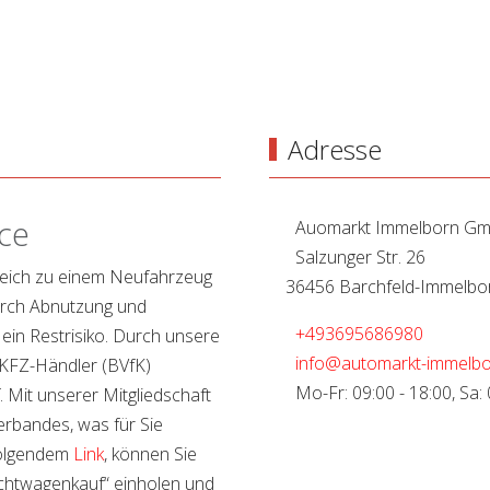
Adresse
ce
Auomarkt Immelborn G
Salzunger Str. 26
leich zu einem Neufahrzeug
36456 Barchfeld-Immelbo
durch Abnutzung und
+493695686980
 ein Restrisiko. Durch unsere
info@automarkt-immelbo
 KFZ-Händler (BVfK)
Mo-Fr: 09:00 - 18:00, Sa: 
f. Mit unserer Mitgliedschaft
erbandes, was für Sie
 folgendem
Link
, können Sie
chtwagenkauf“ einholen und