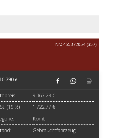
Nr.: 455372054 (357)
10.790
€
topreis:
9.067,23 €
t. (19.%)
1.722,77 €
egorie:
Kombi
tand:
Gebrauchtfahrzeug