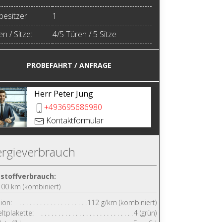
besitzer:
1
n / Sitze:
4/5 Türen / 5 Sitze
PROBEFAHRT / ANFRAGE
Herr Peter Jung
+493695686980
Kontaktformular
rgieverbrauch
tstoffverbrauch:
/100 km (kombiniert)
ion:
112 g/km (kombiniert)
tplakette:
4 (grün)