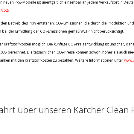
n neuen Pkw-Modelle ist unentgeltlich einsehbar an jedem Verkaufsort in Deut
/co2/
den Betrieb des PKW entstehen. CO₂-Emissionen, die durch die Produktion und 
bei der Ermittlung der CO₂-Emissionen gemäß WLTP nicht berücksichtigt.
 Kraftstoffkosten möglich. Die künftige CO₂-Preisentwicklung ist unsicher, d
5 berechnet. Die tatsächlichen CO₂-Preise können sowohl höher als auch nied
anken mit den Kraftstoffkosten zu bezahlen. Weitere Informationen unter
www.a
ahrt über unseren Kärcher Clean 