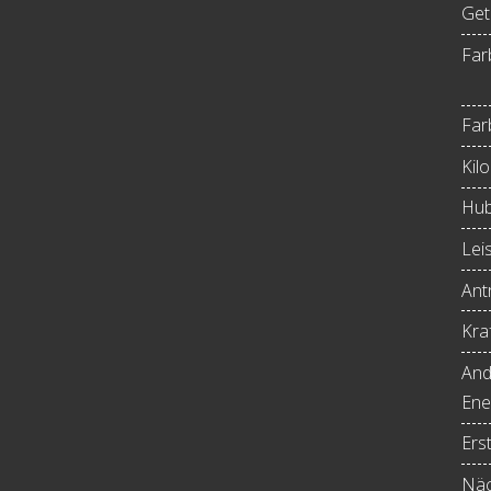
Get
Far
Far
Kil
Hub
Lei
Antr
Kraf
And
Ene
Ers
Näc