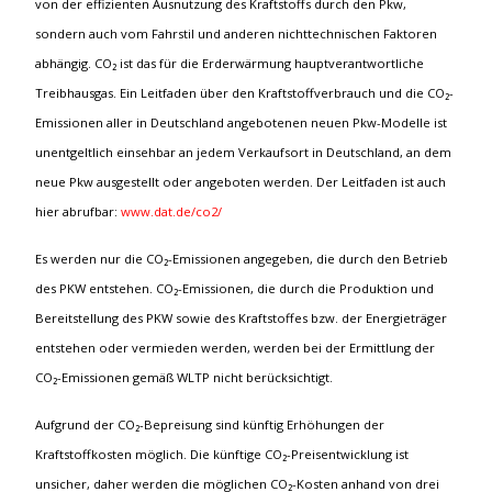
von der effizienten Ausnutzung des Kraftstoffs durch den Pkw,
sondern auch vom Fahrstil und anderen nichttechnischen Faktoren
abhängig. CO₂ ist das für die Erderwärmung hauptverantwortliche
Treibhausgas. Ein Leitfaden über den Kraftstoffverbrauch und die CO₂-
Emissionen aller in Deutschland angebotenen neuen Pkw-Modelle ist
unentgeltlich einsehbar an jedem Verkaufsort in Deutschland, an dem
neue Pkw ausgestellt oder angeboten werden. Der Leitfaden ist auch
hier abrufbar:
www.dat.de/co2/
Es werden nur die CO₂-Emissionen angegeben, die durch den Betrieb
des PKW entstehen. CO₂-Emissionen, die durch die Produktion und
Bereitstellung des PKW sowie des Kraftstoffes bzw. der Energieträger
entstehen oder vermieden werden, werden bei der Ermittlung der
CO₂-Emissionen gemäß WLTP nicht berücksichtigt.
Aufgrund der CO₂-Bepreisung sind künftig Erhöhungen der
Kraftstoffkosten möglich. Die künftige CO₂-Preisentwicklung ist
unsicher, daher werden die möglichen CO₂-Kosten anhand von drei