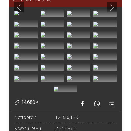
14.680
€
Nettopreis:
12.336,13 €
MwSt. (19.%)
2.343,87 €