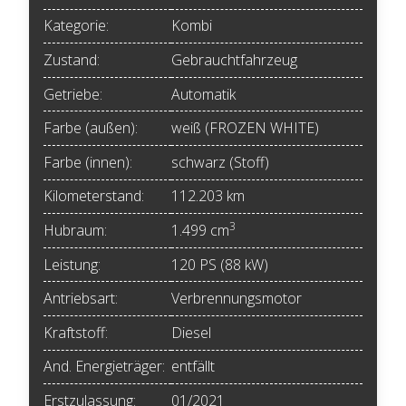
Kategorie:
Kombi
Zustand:
Gebrauchtfahrzeug
Getriebe:
Automatik
Farbe (außen):
weiß (FROZEN WHITE)
Farbe (innen):
schwarz (Stoff)
Kilometerstand:
112.203 km
3
Hubraum:
1.499 cm
Leistung:
120 PS (88 kW)
Antriebsart:
Verbrennungsmotor
Kraftstoff:
Diesel
And. Energieträger:
entfällt
Erstzulassung:
01/2021