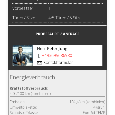
Vorbesitzer:
1
Türen / Sitze:
4/5 Türen / 5 Sitze
PROBEFAHRT / ANFRAGE
Herr Peter Jung
+493695686980
Kontaktformular
Energieverbrauch
Kraftstoffverbrauch:
4,0 l/100 km (kombiniert)
Emission:
104 g/km (kombiniert)
Umweltplakette:
4 (grün)
Schadstoffklasse:
Euro6d-TEMP