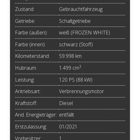
Zustand:
Gebrauchtfahrzeug
Getriebe:
Schaltgetriebe
Farbe (außen):
weiß (FROZEN WHITE)
Farbe (innen):
schwarz (Stoff)
Kilometerstand:
59.998 km
3
Hubraum:
1.499 cm
Leistung:
120 PS (88 kW)
Antriebsart:
Verbrennungsmotor
Kraftstoff:
Diesel
And. Energieträger:
entfällt
Erstzulassung:
01/2021
Vorbesitzer:
1