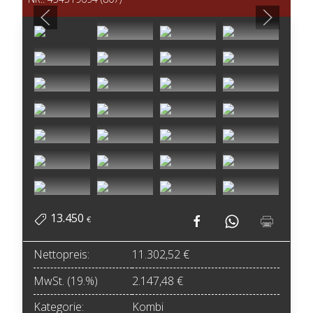
13.450
€
Nettopreis:
11.302,52 €
MwSt. (19.%)
2.147,48 €
Kategorie:
Kombi