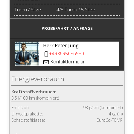
Türen / Sitze:
4/5 Türen / 5 Sitze
PROBEFAHRT / ANFRAGE
Herr Peter Jung
+493695686980
Kontaktformular
Energieverbrauch
Kraftstoffverbrauch:
3,5 l/100 km (kombiniert)
Emission:
93 g/km (kombiniert)
Umweltplakette:
4 (grün)
Schadstoffklasse:
Euro6d-TEMP