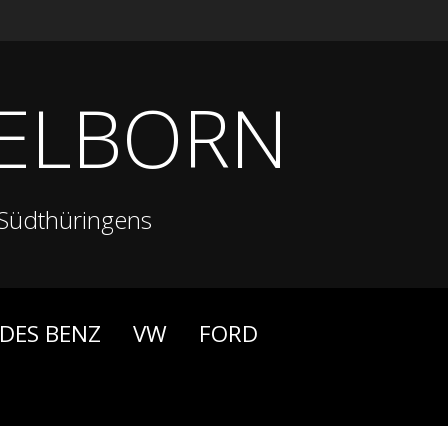
ELBORN
Südthüringens
DES BENZ
VW
FORD