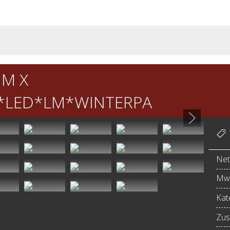
UM X
LED*LM*WINTERPA
Net
MwS
Kat
Zus