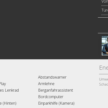
Vor
Türe
Ene
Abstandswarner
Umwel
Play
Armlehne
Schad
es Lenkrad
Berganfahrassistent
Bordcomputer
fe (Hinten)
Einparkhilfe (Kamera)