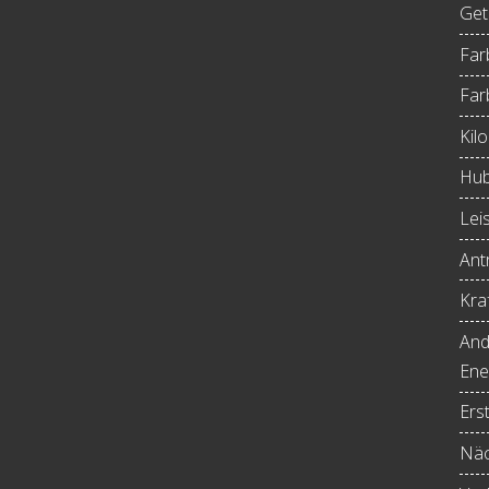
Get
Far
Far
Kil
Hub
Lei
Antr
Kraf
And
Ene
Ers
Näc