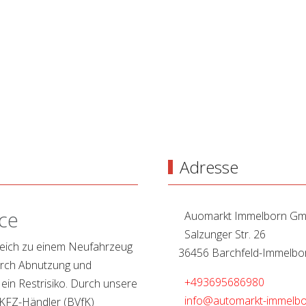
Adresse
ce
Auomarkt Immelborn G
Salzunger Str. 26
leich zu einem Neufahrzeug
36456 Barchfeld-Immelbo
durch Abnutzung und
+493695686980
 ein Restrisiko. Durch unsere
info@automarkt-immelbo
 KFZ-Händler (BVfK)