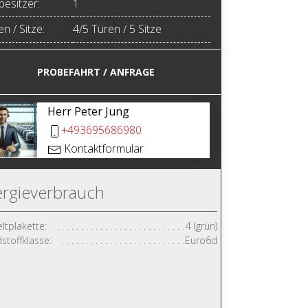
besitzer:
1
n / Sitze:
4/5 Türen / 5 Sitze
PROBEFAHRT / ANFRAGE
Herr Peter Jung
+493695686980
Kontaktformular
rgieverbrauch
tplakette:
4 (grün)
stoffklasse:
Euro6d