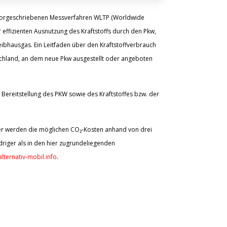
vorgeschriebenen Messverfahren WLTP (Worldwide
 effizienten Ausnutzung des Kraftstoffs durch den Pkw,
ibhausgas. Ein Leitfaden über den Kraftstoffverbrauch
schland, an dem neue Pkw ausgestellt oder angeboten
Bereitstellung des PKW sowie des Kraftstoffes bzw. der
aher werden die möglichen CO₂-Kosten anhand von drei
riger als in den hier zugrundeliegenden
lternativ-mobil.info
.