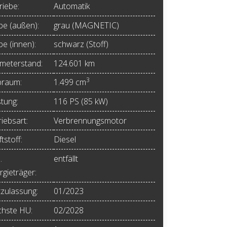
riebe:
Automatik
be (außen):
grau (MAGNETIC)
be (innen):
schwarz (Stoff)
ometerstand:
124.601 km
3
raum:
1.499 cm
stung:
116 PS (85 kW)
iebsart:
Verbrennungsmotor
tstoff:
Diesel
.
entfällt
rgieträger:
tzulassung:
01/2023
hste HU:
02/2028