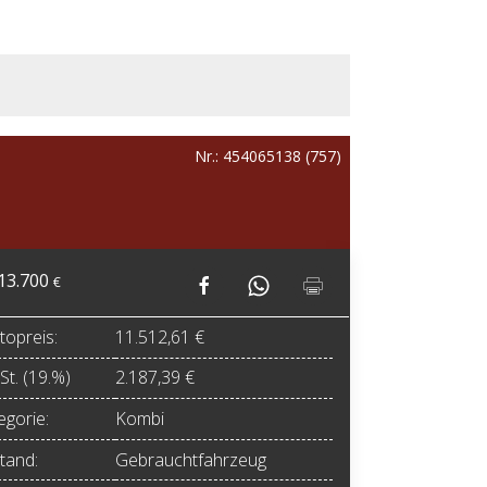
Nr.: 454065138 (757)
13.700
€
topreis:
11.512,61 €
t. (19.%)
2.187,39 €
egorie:
Kombi
tand:
Gebrauchtfahrzeug