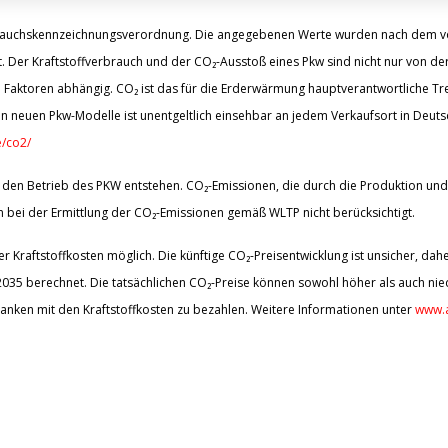
brauchskennzeichnungsverordnung. Die angegebenen Werte wurden nach dem 
. Der Kraftstoffverbrauch und der CO₂-Ausstoß eines Pkw sind nicht nur von der
 Faktoren abhängig. CO₂ ist das für die Erderwärmung hauptverantwortliche Tre
n neuen Pkw-Modelle ist unentgeltlich einsehbar an jedem Verkaufsort in Deut
/co2/
den Betrieb des PKW entstehen. CO₂-Emissionen, die durch die Produktion und 
bei der Ermittlung der CO₂-Emissionen gemäß WLTP nicht berücksichtigt.
 Kraftstoffkosten möglich. Die künftige CO₂-Preisentwicklung ist unsicher, d
5 berechnet. Die tatsächlichen CO₂-Preise können sowohl höher als auch nied
anken mit den Kraftstoffkosten zu bezahlen. Weitere Informationen unter
www.a