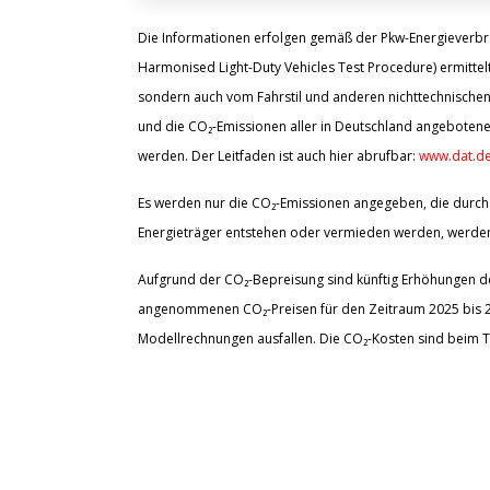
Die Informationen erfolgen gemäß der Pkw-Energiever
Harmonised Light-Duty Vehicles Test Procedure) ermittelt
sondern auch vom Fahrstil und anderen nichttechnischen
und die CO₂-Emissionen aller in Deutschland angebotene
werden. Der Leitfaden ist auch hier abrufbar:
www.dat.de
Es werden nur die CO₂-Emissionen angegeben, die durch 
Energieträger entstehen oder vermieden werden, werden 
Aufgrund der CO₂-Bepreisung sind künftig Erhöhungen der
angenommenen CO₂-Preisen für den Zeitraum 2025 bis 203
Modellrechnungen ausfallen. Die CO₂-Kosten sind beim T