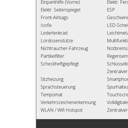
Einparkhilfe (Vorne)
Elektr. Fe
Elektr. Seitenspiegel
ESP
Front-Airbags
Geschwind
Isofix
LED-Schei
Lederlenkrad
Leichtmeta
Lordosenstütze
Multifunkt
Nichtraucher-Fahrzeug
Notbremsa
Partikelfilter
Regensen
Scheckheftgepflegt
Schlüssel
Zentralver
Sitzheizung
Smartphon
Sprachsteuerung
Spurhaltea
Tempomat
Touchscr
Verkehrszeichenerkennung
Volldigita
WLAN / Wifi Hotspot
Zentralver