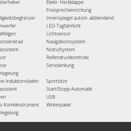
nsterheber
Elektr. Heckklappe
Freisprecheinrichtung
igkeitsbegrenzer
Innenspiegel autom. abblendend
nwerfer
LED-Tagfahrlicht
llfelgen
Lichtsensor
ionslenkrad
Navigationssystem
ssistent
Notrufsystem
sor
Reifendruckkontrolle
lose
Servolenkung
riegelung
e-Induktionsladen
Sportsitze
ssistent
Start/Stopp-Automatik
een
USB
les Kombiinstrument
Winterpaket
riegelung