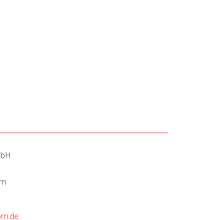
mbH
rn
rn.de