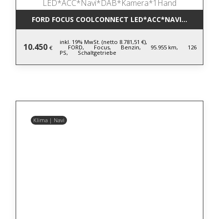
FORD FOCUS COOLCONNECT LED*ACC*NAVI*DAB*KA
inkl. 19% MwSt. (netto 8.781,51 €),
10.450
FORD,
Focus,
Benzin,
95.955 km,
126
€
PS,
Schaltgetriebe
Klima | Navi