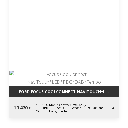
FORD FOCUS COOLCONNECT NAVITOUCH*LED*PDC*D
inkl. 19% MwSt. (netto 8.798,32 €),
10.470
FORD,
Focus,
Benzin,
99.986 km,
126
€
PS,
Schaltgetriebe