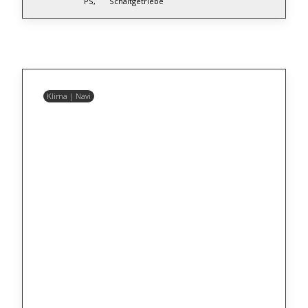
PS,
Schaltgetriebe
Klima | Navi