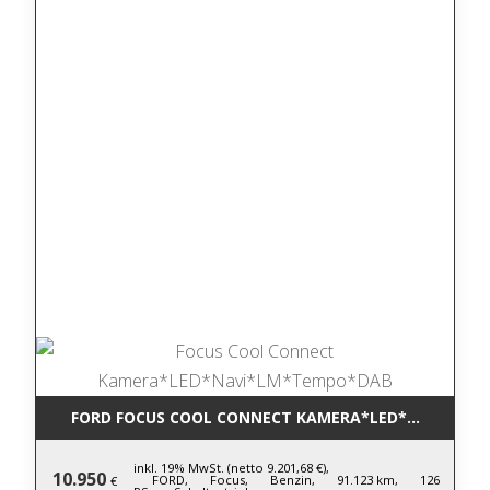
FORD FOCUS COOL CONNECT KAMERA*LED*NAVI*LM
inkl. 19% MwSt. (netto 9.201,68 €),
10.950
FORD,
Focus,
Benzin,
91.123 km,
126
€