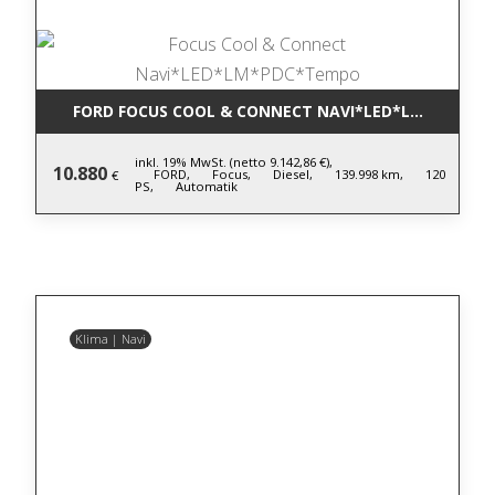
FORD FOCUS COOL & CONNECT NAVI*LED*LM*PDC*T
inkl. 19% MwSt. (netto 9.142,86 €),
10.880
FORD,
Focus,
Diesel,
139.998 km,
120
€
PS,
Automatik
Klima | Navi