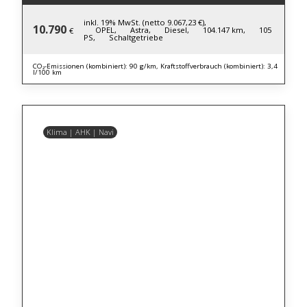
inkl. 19% MwSt. (netto 9.067,23 €),
10.790
OPEL,
Astra,
Diesel,
104.147 km,
105
€
PS,
Schaltgetriebe
CO₂-Emissionen (kombiniert): 90 g/km, Kraftstoffverbrauch (kombiniert): 3,4
l/100 km
Klima | AHK | Navi