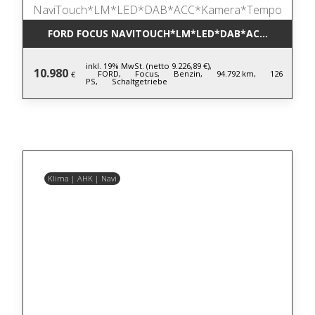
FORD FOCUS NAVITOUCH*LM*LED*DAB*ACC*KAMER
inkl. 19% MwSt. (netto 9.226,89 €),
10.980
FORD,
Focus,
Benzin,
94.792 km,
126
€
PS,
Schaltgetriebe
Klima | AHK | Navi