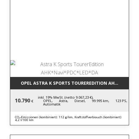
OPEL ASTRA K SPORTS TOUREREDITION AHK*NAVI*P
inkl. 19% MwSt. (netto 9.067,23 €),
10.790
OPEL,
Astra,
Diesel,
99.995 km,
123 PS,
€
Automatik
CO₂-Emissionen (kombiniert): 112 g/km, Kraftstoffverbrauch (kombiniert):
4,2 l/100 km