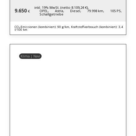
inkl. 19% MwSt. (netto 8.109,24 €),
9.650
OPEL,
Astra,
Diesel,
79.998 km,
105 PS,
€
Schaltgetriebe
CO₂-Emissionen (kombiniert): 90 g/km, Kraftstoffverbrauch (kombiniert): 3,4
l/100 km
Klima | Navi