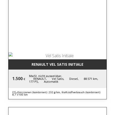
RENAULT VEL SATIS INITIALE
MwSt. nicht ausweisbar,
1.500
RENAULT,
Vel Satis,
Diesel,
88.571 km,
€
177 PS,
Automatik
CO₂-Emissionen (kombiniert): 232 g/km, Kraftstoffverbrauch (kombiniert):
8,7 l/100 km