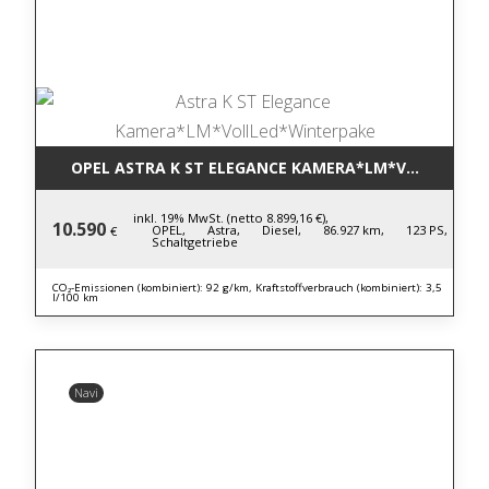
OPEL ASTRA K ST ELEGANCE KAMERA*LM*VOLLLED*W
inkl. 19% MwSt. (netto 8.899,16 €),
10.590
OPEL,
Astra,
Diesel,
86.927 km,
123 PS,
€
Schaltgetriebe
CO₂-Emissionen (kombiniert): 92 g/km, Kraftstoffverbrauch (kombiniert): 3,5
l/100 km
Navi