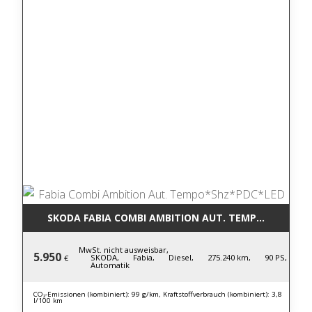
SKODA FABIA COMBI AMBITION AUT. TEMPO*SHZ*PD
MwSt. nicht ausweisbar,
5.950
SKODA,
Fabia,
Diesel,
275.240 km,
90 PS,
€
Automatik
CO₂-Emissionen (kombiniert): 99 g/km, Kraftstoffverbrauch (kombiniert): 3,8
l/100 km