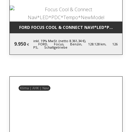
FORD FOCUS COOL & CONNECT NAVI*LED*PDC*TEM
inkl. 19% MwSt. (netto 8.361,34 €),
9.950
FORD,
Focus,
Benzin,
128.128 km,
126
€
PS,
Schaltgetriebe
Klima | AHK | Navi