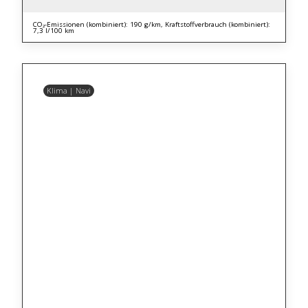
CO₂-Emissionen (kombiniert): 190 g/km, Kraftstoffverbrauch (kombiniert):
7,3 l/100 km
Klima | Navi