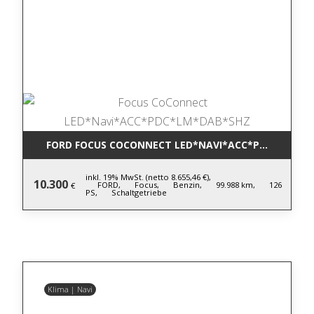
FORD FOCUS COCONNECT LED*NAVI*ACC*PDC*LM*DA
inkl. 19% MwSt. (netto 8.655,46 €),
10.300
FORD,
Focus,
Benzin,
99.988 km,
126
€
PS,
Schaltgetriebe
Klima | Navi