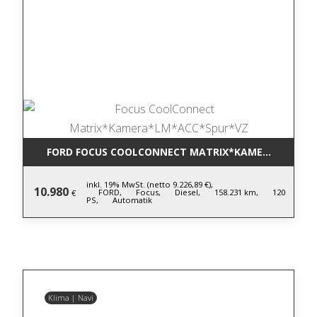
FORD FOCUS COOLCONNECT MATRIX*KAMERA*LM*AC
inkl. 19% MwSt. (netto 9.226,89 €),
10.980
FORD,
Focus,
Diesel,
158.231 km,
120
€
PS,
Automatik
Klima | Navi