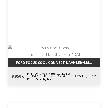
FORD FOCUS COOL CONNECT NAVI*LED*LM*SHZ*SPU
inkl. 19% MwSt. (netto 8.361,34 €),
9.950
FORD,
Focus,
Benzin,
118.230 km,
126
€
PS,
Schaltgetriebe