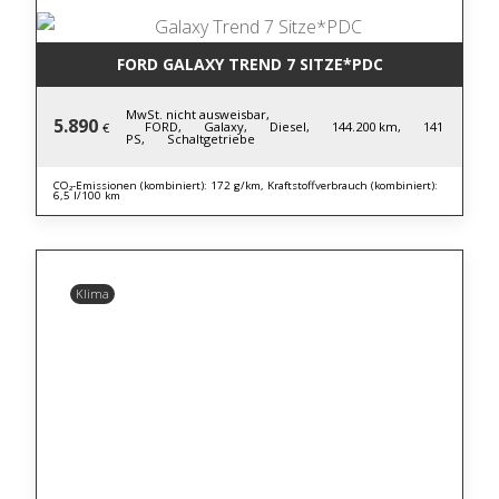
FORD GALAXY TREND 7 SITZE*PDC
MwSt. nicht ausweisbar,
5.890
FORD,
Galaxy,
Diesel,
144.200 km,
141
€
PS,
Schaltgetriebe
CO₂-Emissionen (kombiniert): 172 g/km, Kraftstoffverbrauch (kombiniert):
6,5 l/100 km
Klima