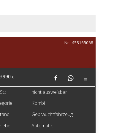
Nr.: 453165068
9.990
€
t.:
nicht ausweisbar
egorie:
Kombi
tand:
Gebrauchtfahrzeug
riebe:
Automatik