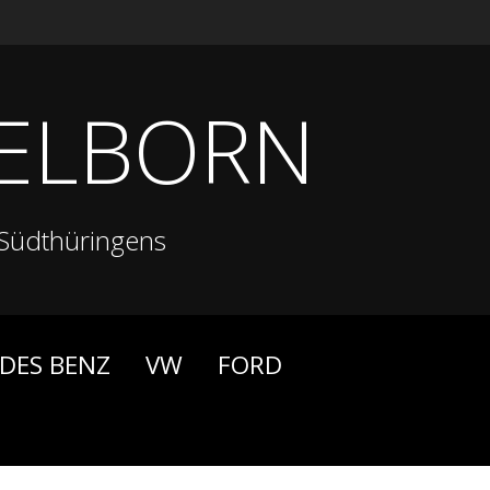
ELBORN
Südthüringens
DES BENZ
VW
FORD