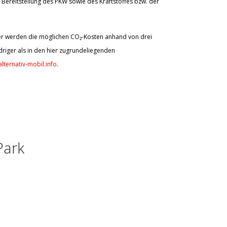
Bereitstellung des PKW sowie des Kraftstoffes bzw. der
aher werden die möglichen CO₂-Kosten anhand von drei
riger als in den hier zugrundeliegenden
lternativ-mobil.info
.
Park