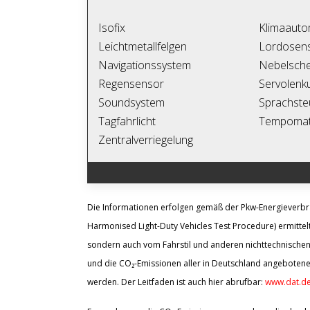
Isofix
Klimaauto
Leichtmetallfelgen
Lordosens
Navigationssystem
Nebelsche
Regensensor
Servolenk
Soundsystem
Sprachste
Tagfahrlicht
Tempoma
Zentralverriegelung
Die Informationen erfolgen gemäß der Pkw-Energiever
Harmonised Light-Duty Vehicles Test Procedure) ermittelt
sondern auch vom Fahrstil und anderen nichttechnischen
und die CO₂-Emissionen aller in Deutschland angebotene
werden. Der Leitfaden ist auch hier abrufbar:
www.dat.de