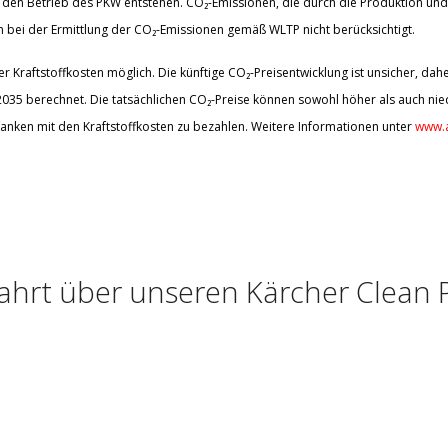
den Betrieb des PKW entstehen. CO₂-Emissionen, die durch die Produktion und 
bei der Ermittlung der CO₂-Emissionen gemäß WLTP nicht berücksichtigt.
 Kraftstoffkosten möglich. Die künftige CO₂-Preisentwicklung ist unsicher, d
5 berechnet. Die tatsächlichen CO₂-Preise können sowohl höher als auch nied
anken mit den Kraftstoffkosten zu bezahlen. Weitere Informationen unter
www.a
ahrt über unseren Kärcher Clean 