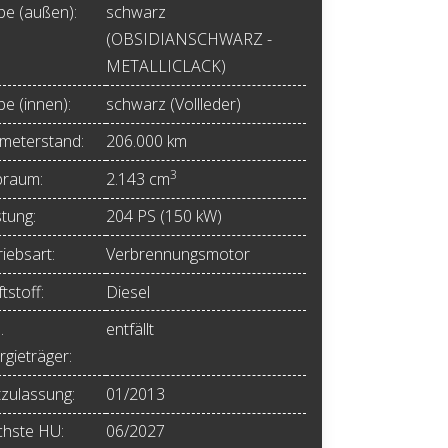
be (außen):
schwarz
(OBSIDIANSCHWARZ -
METALLICLACK)
be (innen):
schwarz (Vollleder)
ometerstand:
206.000 km
3
raum:
2.143 cm
stung:
204 PS (150 kW)
iebsart:
Verbrennungsmotor
tstoff:
Diesel
.
entfällt
rgieträger:
tzulassung:
01/2013
hste HU:
06/2027