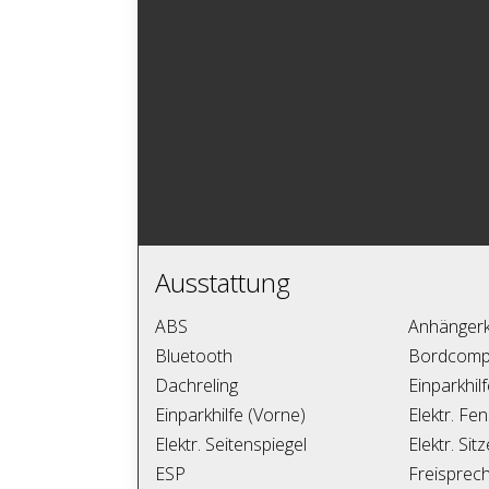
Ausstattung
ABS
Anhänger
Bluetooth
Bordcomp
Dachreling
Einparkhil
Einparkhilfe (Vorne)
Elektr. Fe
Elektr. Seitenspiegel
Elektr. Sit
ESP
Freisprech