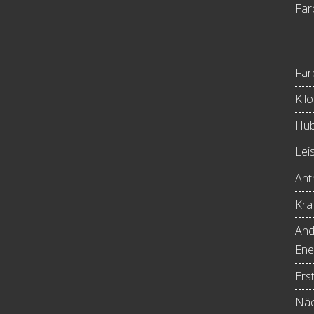
Far
Far
Kil
Hub
Lei
Antr
Kraf
And
Ene
Ers
Näc