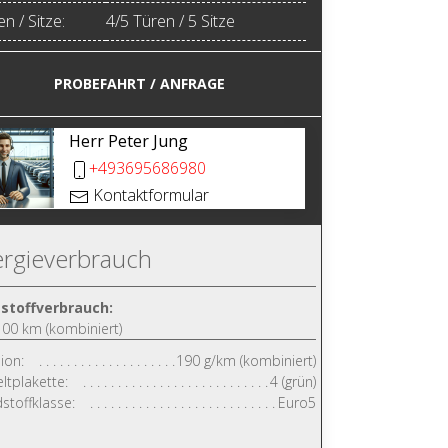
n / Sitze:
4/5 Türen / 5 Sitze
PROBEFAHRT / ANFRAGE
Herr Peter Jung
+493695686980
Kontaktformular
rgieverbrauch
tstoffverbrauch:
/100 km (kombiniert)
ion:
190 g/km (kombiniert)
tplakette:
4 (grün)
stoffklasse:
Euro5