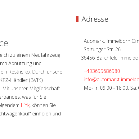
Adresse
ce
Auomarkt Immelborn G
Salzunger Str. 26
leich zu einem Neufahrzeug
36456 Barchfeld-Immelbo
durch Abnutzung und
+493695686980
 ein Restrisiko. Durch unsere
info@automarkt-immelbo
 KFZ-Händler (BVfK)
Mo-Fr: 09:00 - 18:00, Sa: 
f. Mit unserer Mitgliedschaft
erbandes, was für Sie
 folgendem
Link
, können Sie
chtwagenkauf“ einholen und