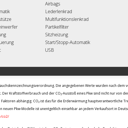
Airbags
matik
Lederlenkrad
tütze
Multifunktionslenkrad
inwerfer
Partikelfilter
ung
Sitzheizung
uerung
Start/Stopp-Automatik
t
USB
brauchskennzeichnungsverordnung. Die angegebenen Werte wurden nach dem 
. Der Kraftstoffverbrauch und der CO₂-Ausstoß eines Pkw sind nicht nur von der
 Faktoren abhängig. CO₂ ist das für die Erderwärmung hauptverantwortliche Tre
n neuen Pkw-Modelle ist unentgeltlich einsehbar an jedem Verkaufsort in Deut
/co2/