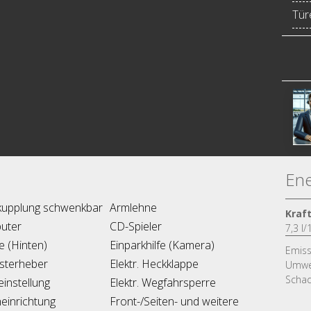
Türe
Ene
kupplung schwenkbar
Armlehne
Kraf
uter
CD-Spieler
7,3 l
fe (Hinten)
Einparkhilfe (Kamera)
Emiss
nsterheber
Elektr. Heckklappe
Umwel
Schad
zeinstellung
Elektr. Wegfahrsperre
einrichtung
Front-/Seiten- und weitere