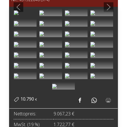
10.790
€
Nettopreis:
9.067,23 €
MwSt. (19.%)
1.722,77 €