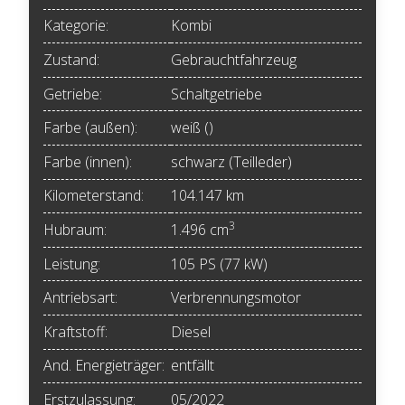
Kategorie:
Kombi
Zustand:
Gebrauchtfahrzeug
Getriebe:
Schaltgetriebe
Farbe (außen):
weiß ()
Farbe (innen):
schwarz (Teilleder)
Kilometerstand:
104.147 km
3
Hubraum:
1.496 cm
Leistung:
105 PS (77 kW)
Antriebsart:
Verbrennungsmotor
Kraftstoff:
Diesel
And. Energieträger:
entfällt
Erstzulassung:
05/2022