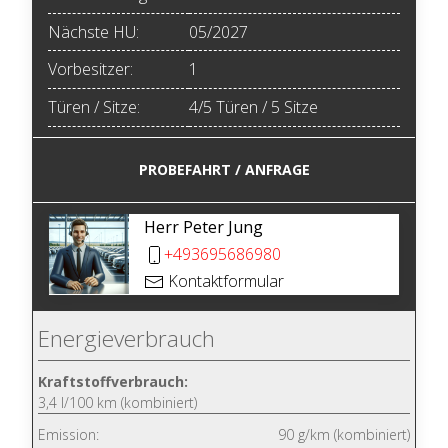
Nächste HU:
05/2027
Vorbesitzer:
1
Türen / Sitze:
4/5 Türen / 5 Sitze
PROBEFAHRT / ANFRAGE
Herr Peter Jung
+493695686980
Kontaktformular
Energieverbrauch
Kraftstoffverbrauch:
3,4 l/100 km (kombiniert)
Emission:
90 g/km (kombiniert)