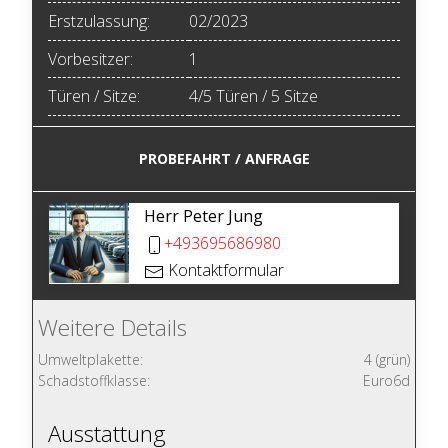
Erstzulassung:
02/2023
Vorbesitzer:
1
Türen / Sitze:
4/5 Türen / 5 Sitze
PROBEFAHRT / ANFRAGE
Herr Peter Jung
+493695686980
Kontaktformular
Weitere Details
Umweltplakette:
4 (grün)
Schadstoffklasse:
Euro6d
Ausstattung