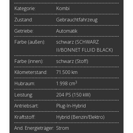
Kategorie:
Kombi
Zustand:
Gebrauchtfahrzeug
Getriebe:
Automatik
Farbe (außen):
schwarz (SCHWARZ
II/BONNET FLUID BLACK)
Farbe (innen):
schwarz (Stoff)
Kilometerstand:
71.500 km
3
Hubraum:
1.998 cm
Leistung:
204 PS (150 kW)
Antriebsart:
Plug-In-Hybrid
Kraftstoff:
Hybrid (Benzin/Elektro)
And. Energieträger:
Strom