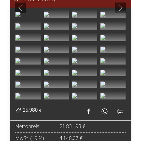
25.980
€
Nettopreis:
21.831,93 €
MwSt. (19.%)
4.148,07 €