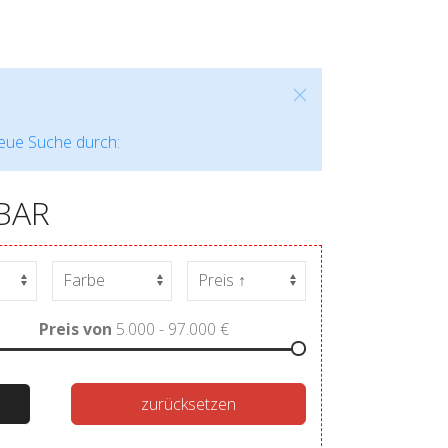
neue Suche durch:
BAR
Preis von
5.000 - 97.000
€
zurücksetzen