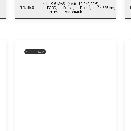
inkl. 19% MwSt. (netto 10.042,02 €),
11.950
FORD,
Focus,
Diesel,
94.685 km,
€
120 PS,
Automatik
Klima | Navi