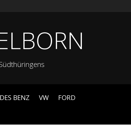
ELBORN
Südthüringens
DES BENZ
VW
FORD