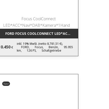
SPUR*DAB
FORD FOCUS COOLCONNECT LED*ACC*NAVI*DAB*KAMERA*
inkl. 19% MwSt. (netto 8.781,51 €),
10.450
FORD,
Focus,
Benzin,
95.955
€
km,
126 PS,
Schaltgetriebe
Navi