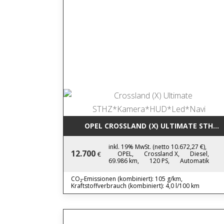
OPEL CROSSLAND (X) ULTIMATE STHZ
inkl. 19% MwSt. (netto 10.672,27 €),
12.700
OPEL,
Crossland X,
Diesel,
€
69.986 km,
120 PS,
Automatik
CO₂-Emissionen (kombiniert): 105 g/km,
Kraftstoffverbrauch (kombiniert): 4,0 l/100 km