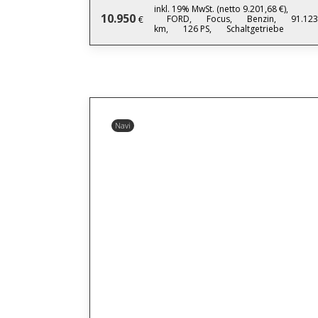
inkl. 19% MwSt. (netto 9.201,68 €),
10.950
FORD,
Focus,
Benzin,
91.123
€
km,
126 PS,
Schaltgetriebe
Navi