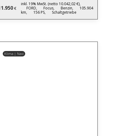
inkl. 19% MwSt. (netto 10.042,02 €),
11.950
FORD,
Focus,
Benzin,
105.904
€
km,
156 PS,
Schaltgetriebe
Klima | Navi