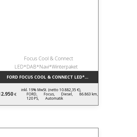
*NAVI*WINTERPA
FORD FOCUS COOL & CONNECT LED*DAB*NAVI*WINTERPAK
inkl. 19% MwSt. (netto 10.882,35 €),
12.950
FORD,
Focus,
Diesel,
86.863 km,
€
120 PS,
Automatik