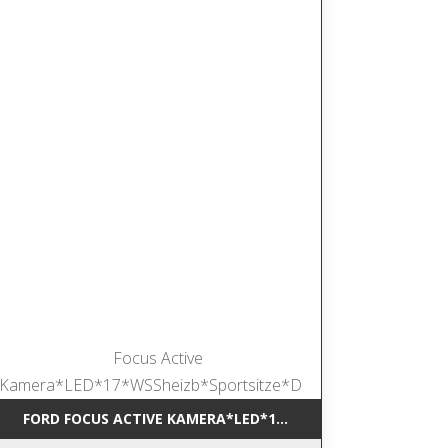
VI*LM*DAB
FORD FOCUS ACTIVE KAMERA*LED*17*WSSHEIZB*SPORTSITZ