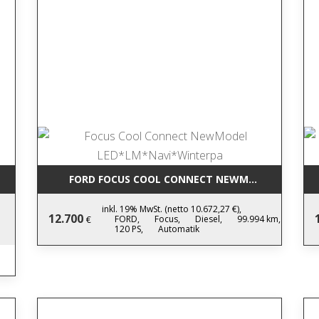
*KAMERA*HUD*LED*NAVI
FORD FOCUS COOL CONNECT NEWMODEL LED*LM
inkl. 19% MwSt. (netto 10.672,27 €),
12.700
FORD,
Focus,
Diesel,
99.994 km,
€
120 PS,
Automatik