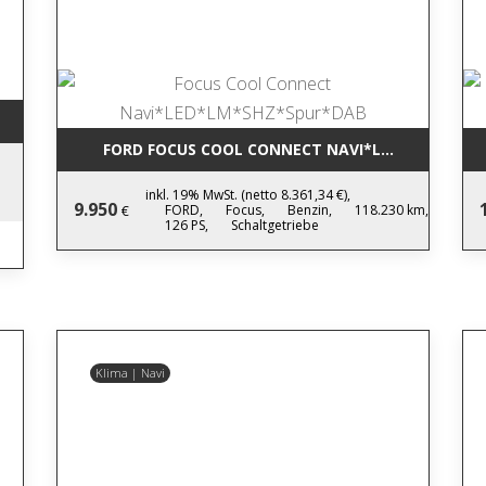
FORD FOCUS COOL CONNECT NAVI*LED*LM*SHZ*
inkl. 19% MwSt. (netto 8.361,34 €),
9.950
FORD,
Focus,
Benzin,
118.230 km,
€
126 PS,
Schaltgetriebe
Klima | Navi