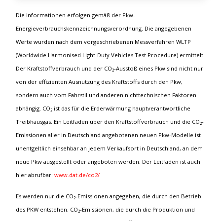
Die Informationen erfolgen gemäß der Pkw-
Energieverbrauchskennzeichnungsverordnung. Die angegebenen
Werte wurden nach dem vorgeschriebenen Messverfahren WLTP
(Worldwide Harmonised Light-Duty Vehicles Test Procedure) ermittelt.
Der Kraftstoffverbrauch und der CO₂-Ausstoß eines Pkw sind nicht nur
von der effizienten Ausnutzung des Kraftstoffs durch den Pkw,
sondern auch vom Fahrstil und anderen nichttechnischen Faktoren
abhängig. CO₂ ist das für die Erderwärmung hauptverantwortliche
Treibhausgas. Ein Leitfaden über den Kraftstoffverbrauch und die CO₂-
Emissionen aller in Deutschland angebotenen neuen Pkw-Modelle ist
unentgeltlich einsehbar an jedem Verkaufsort in Deutschland, an dem
neue Pkw ausgestellt oder angeboten werden. Der Leitfaden ist auch
hier abrufbar:
www.dat.de/co2/
Es werden nur die CO₂-Emissionen angegeben, die durch den Betrieb
des PKW entstehen. CO₂-Emissionen, die durch die Produktion und