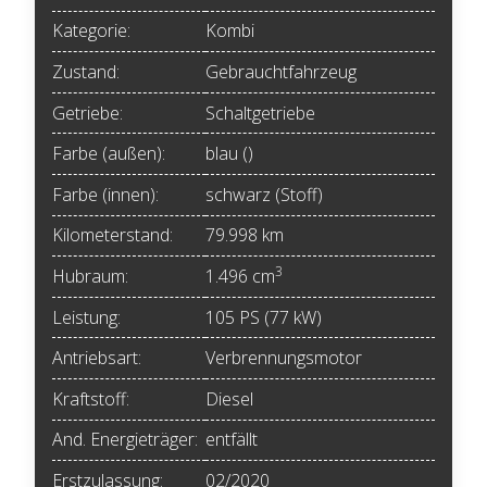
Kategorie:
Kombi
Zustand:
Gebrauchtfahrzeug
Getriebe:
Schaltgetriebe
Farbe (außen):
blau ()
Farbe (innen):
schwarz (Stoff)
Kilometerstand:
79.998 km
3
Hubraum:
1.496 cm
Leistung:
105 PS (77 kW)
Antriebsart:
Verbrennungsmotor
Kraftstoff:
Diesel
And. Energieträger:
entfällt
Erstzulassung:
02/2020