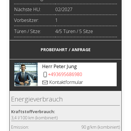
Nächste HU:
02/2027
Vorbesitzer:
1
Türen / Sitze:
4/5 Türen / 5 Sitze
PROBEFAHRT / ANFRAGE
Herr Peter Jung
+493695686980
Kontaktformular
Energieverbrauch
Kraftstoffverbrauch:
3,4 l/100 km (kombiniert)
Emission:
90 g/km (kombiniert)