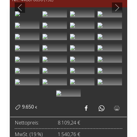
9.650
€
Nettopreis:
8.109,24 €
MwSt. (19.%)
1.540,76 €