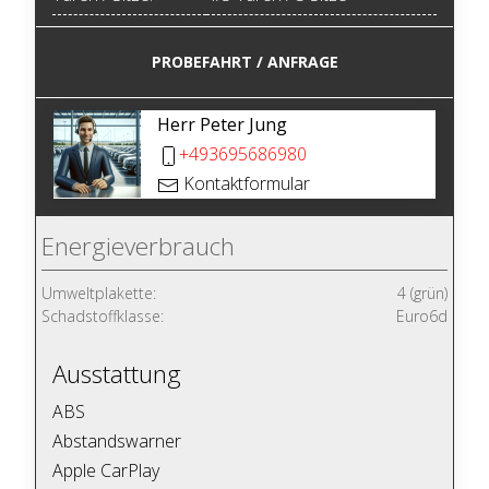
PROBEFAHRT / ANFRAGE
Herr Peter Jung
+493695686980
Kontaktformular
Energieverbrauch
Umweltplakette:
4 (grün)
Schadstoffklasse:
Euro6d
Ausstattung
ABS
Abstandswarner
Apple CarPlay