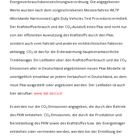
Energieverbrauchskennzeichnungsverordnung. Die angegebenen
Werte wurden nach dem vorgeschriebenen Messverfahren WLTP
(Worldwide Harmonised Light-Duty Vehicles Test Procedure) ermittelt.
Der Kraftstoffverbrauch und der CO₂-Ausstoß eines Pkw sind nicht nur
von der effizienten Ausnutzung des Kraftstoffs durch den Pkw,
sondern auch vom Fahrstil und anderen nichttechnischen Faktoren
abhängig. CO₂ ist das für die Erderwärmung hauptverantwortliche
Treibhausgas. Ein Leitfaden über den Kraftstoffverbrauch und die CO₂-
Emissionen aller in Deutschland angebotenen neuen Pkw-Modelle ist
unentgeltlich einsehbar an jedem Verkaufsort in Deutschland, an dem
neue Pkw ausgestellt oder angeboten werden. Der Leitfaden ist auch
hier abrufbar:
www.dat.de/co2/
Es werden nur die CO₂-Emissionen angegeben, die durch den Betrieb
des PKW entstehen. CO₂-Emissionen, die durch die Produktion und
Bereitstellung des PKW sowie des Kraftstoffes bzw. der Energieträger
entstehen oder vermieden werden, werden bei der Ermittlung der