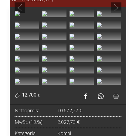
12.700
€
Nettopreis:
10.672,27 €
MwSt. (19.%)
2.027,73 €
Kategorie:
Kombi