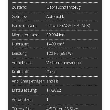
Zustand:
Gebrauchtfahrzeug
Getriebe:
Automatik
Farbe (außen):
schwarz (AGATE BLACK)
Kilometerstand:
99.994 km
3
Hubraum:
1.499 cm
Leistung:
120 PS (88 kW)
Antriebsart:
Verbrennungsmotor
Kraftstoff:
Diesel
And. Energieträger:
entfällt
Erstzulassung:
11/2022
Vorbesitzer:
1
Türen / Sitze:
4/5 Türen / 5 Sitze