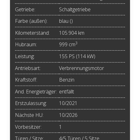
Getriebe:
Schaltgetriebe
Farbe (außen):
blau ()
Kilometerstand:
105.904 km
3
Hubraum:
999 cm
Leistung:
155 PS (114 kW)
Antriebsart:
Verbrennungsmotor
Kraftstoff:
Benzin
And. Energieträger:
entfällt
Erstzulassung:
10/2021
Nächste HU:
10/2026
Vorbesitzer:
1
Türen / Sitze:
4/5 Türen / 5 Sitze