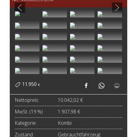
11.950
€
Nettopreis:
10.042,02 €
MwSt. (19.%)
1.907,98 €
Kategorie:
Kombi
Zustand:
Gebrauchtfahrzeug