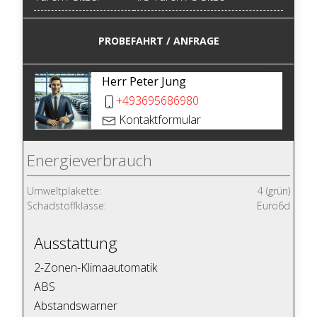
PROBEFAHRT / ANFRAGE
Herr Peter Jung
+493695686980
Kontaktformular
Energieverbrauch
Umweltplakette:
4 (grün)
Schadstoffklasse:
Euro6d
Ausstattung
2-Zonen-Klimaautomatik
ABS
Abstandswarner