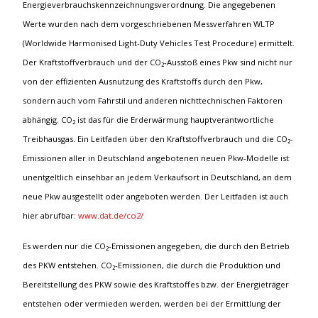
Energieverbrauchskennzeichnungsverordnung. Die angegebenen
Werte wurden nach dem vorgeschriebenen Messverfahren WLTP
(Worldwide Harmonised Light-Duty Vehicles Test Procedure) ermittelt.
Der Kraftstoffverbrauch und der CO₂-Ausstoß eines Pkw sind nicht nur
von der effizienten Ausnutzung des Kraftstoffs durch den Pkw,
sondern auch vom Fahrstil und anderen nichttechnischen Faktoren
abhängig. CO₂ ist das für die Erderwärmung hauptverantwortliche
Treibhausgas. Ein Leitfaden über den Kraftstoffverbrauch und die CO₂-
Emissionen aller in Deutschland angebotenen neuen Pkw-Modelle ist
unentgeltlich einsehbar an jedem Verkaufsort in Deutschland, an dem
neue Pkw ausgestellt oder angeboten werden. Der Leitfaden ist auch
hier abrufbar:
www.dat.de/co2/
Es werden nur die CO₂-Emissionen angegeben, die durch den Betrieb
des PKW entstehen. CO₂-Emissionen, die durch die Produktion und
Bereitstellung des PKW sowie des Kraftstoffes bzw. der Energieträger
entstehen oder vermieden werden, werden bei der Ermittlung der