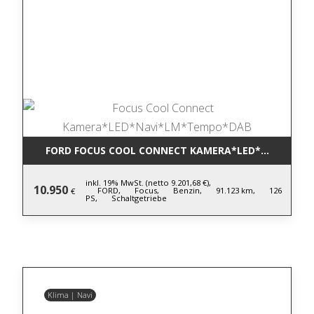
FORD FOCUS COOL CONNECT KAMERA*LED*NAVI*LM
inkl. 19% MwSt. (netto 9.201,68 €),
10.950
FORD,
Focus,
Benzin,
91.123 km,
126
€
PS,
Schaltgetriebe
Klima | Navi