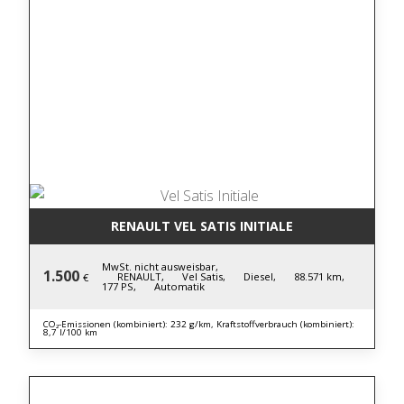
RENAULT VEL SATIS INITIALE
MwSt. nicht ausweisbar,
1.500
RENAULT,
Vel Satis,
Diesel,
88.571 km,
€
177 PS,
Automatik
CO₂-Emissionen (kombiniert): 232 g/km, Kraftstoffverbrauch (kombiniert):
8,7 l/100 km