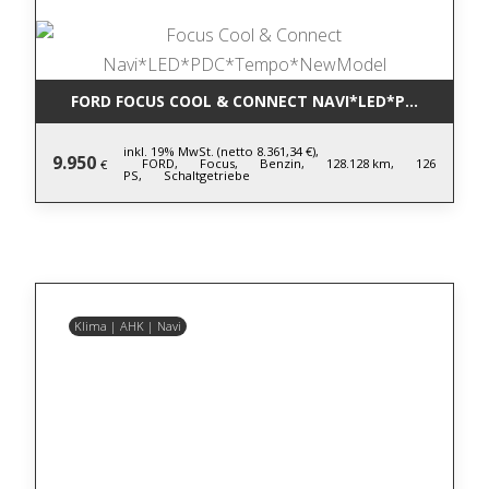
FORD FOCUS COOL & CONNECT NAVI*LED*PDC*TEM
inkl. 19% MwSt. (netto 8.361,34 €),
9.950
FORD,
Focus,
Benzin,
128.128 km,
126
€
PS,
Schaltgetriebe
Klima | AHK | Navi