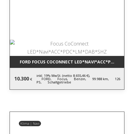
FORD FOCUS COCONNECT LED*NAVI*ACC*PDC*LM*DA
inkl. 19% MwSt. (netto 8.655,46 €),
10.300
FORD,
Focus,
Benzin,
99.988 km,
126
€
PS,
Schaltgetriebe
Klima | Navi