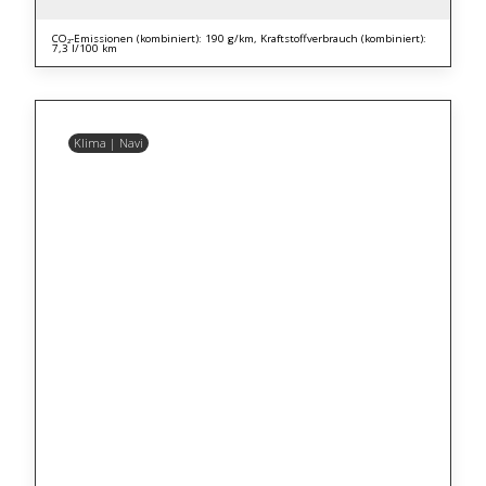
CO₂-Emissionen (kombiniert): 190 g/km, Kraftstoffverbrauch (kombiniert):
7,3 l/100 km
Klima | Navi