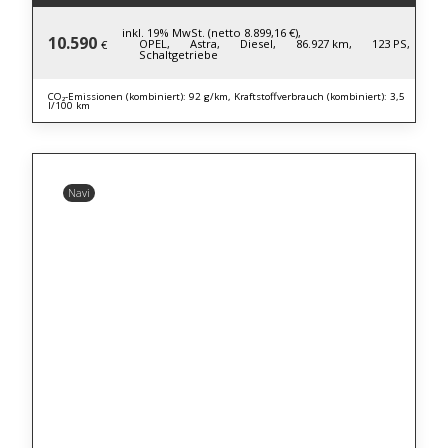
inkl. 19% MwSt. (netto 8.899,16 €),
10.590
OPEL,
Astra,
Diesel,
86.927 km,
123 PS,
€
Schaltgetriebe
CO₂-Emissionen (kombiniert): 92 g/km, Kraftstoffverbrauch (kombiniert): 3,5
l/100 km
Navi