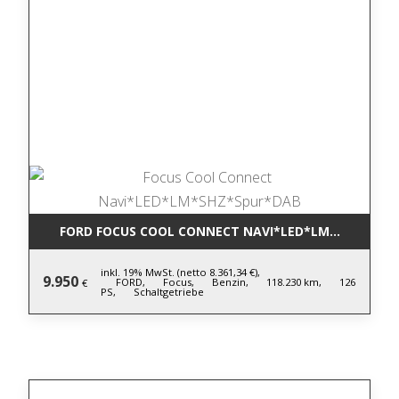
FORD FOCUS COOL CONNECT NAVI*LED*LM*SHZ*SPU
inkl. 19% MwSt. (netto 8.361,34 €),
9.950
FORD,
Focus,
Benzin,
118.230 km,
126
€
PS,
Schaltgetriebe