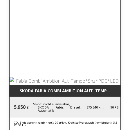
SKODA FABIA COMBI AMBITION AUT. TEMPO*SHZ*PD
MwSt. nicht ausweisbar,
5.950
SKODA,
Fabia,
Diesel,
275.240 km,
90 PS,
€
Automatik
CO₂-Emissionen (kombiniert): 99 g/km, Kraftstoffverbrauch (kombiniert): 3,8
l/100 km