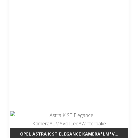
OPEL ASTRA K ST ELEGANCE KAMERA*LM*VOLLLED*W