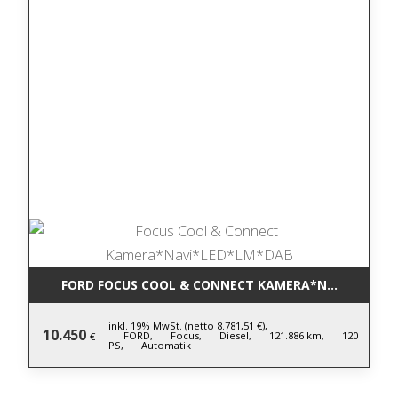
FORD FOCUS COOL & CONNECT KAMERA*NAVI*LED*L
inkl. 19% MwSt. (netto 8.781,51 €),
10.450
FORD,
Focus,
Diesel,
121.886 km,
120
€
PS,
Automatik