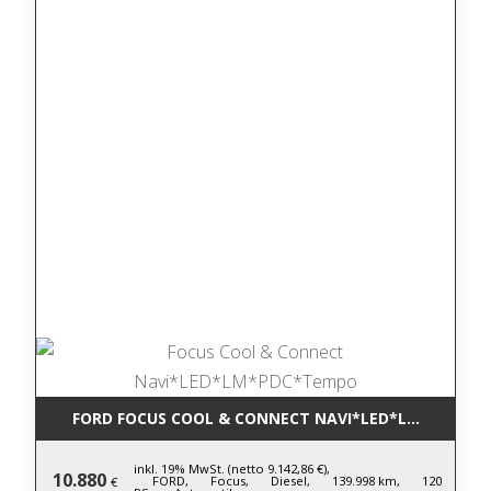
FORD FOCUS COOL & CONNECT NAVI*LED*LM*PDC*T
inkl. 19% MwSt. (netto 9.142,86 €),
10.880
FORD,
Focus,
Diesel,
139.998 km,
120
€