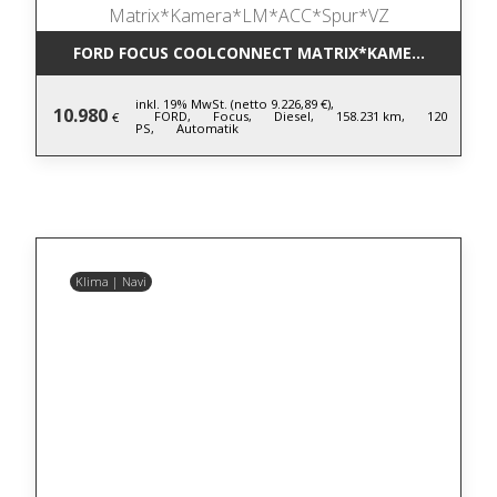
FORD FOCUS COOLCONNECT MATRIX*KAMERA*LM*AC
inkl. 19% MwSt. (netto 9.226,89 €),
10.980
FORD,
Focus,
Diesel,
158.231 km,
120
€
PS,
Automatik
Klima | Navi