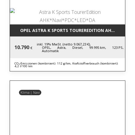
OPEL ASTRA K SPORTS TOUREREDITION AHK*NAVI*P
inkl. 19% MwSt. (netto 9.067,23 €),
10.790
OPEL,
Astra,
Diesel,
99.995 km,
123 PS,
€
Automatik
CO₂-Emissionen (kombiniert): 112 g/km, Kraftstoffverbrauch (kombiniert):
4,2 l/100 km
Klima | Navi