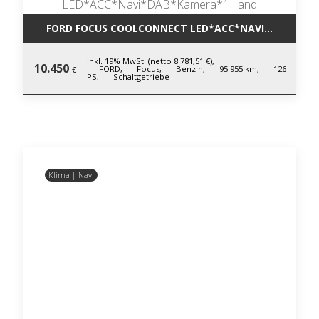
FORD FOCUS COOLCONNECT LED*ACC*NAVI*DAB*KA
inkl. 19% MwSt. (netto 8.781,51 €),
10.450
FORD,
Focus,
Benzin,
95.955 km,
126
€
PS,
Schaltgetriebe
Klima | Navi