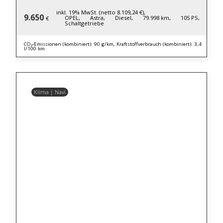
inkl. 19% MwSt. (netto 8.109,24 €),
9.650
OPEL,
Astra,
Diesel,
79.998 km,
105 PS,
€
Schaltgetriebe
CO₂-Emissionen (kombiniert): 90 g/km, Kraftstoffverbrauch (kombiniert): 3,4
l/100 km
Klima | Navi