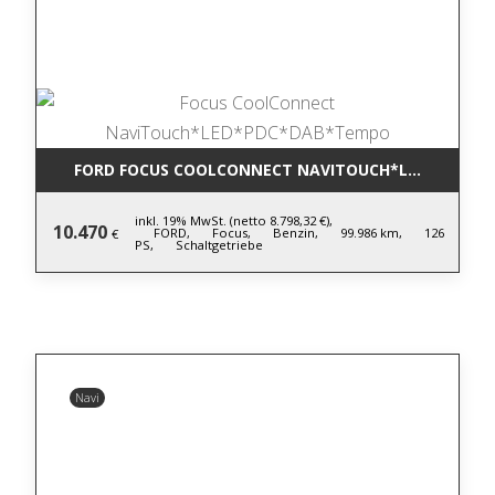
FORD FOCUS COOLCONNECT NAVITOUCH*LED*PDC*D
inkl. 19% MwSt. (netto 8.798,32 €),
10.470
FORD,
Focus,
Benzin,
99.986 km,
126
€
PS,
Schaltgetriebe
Navi