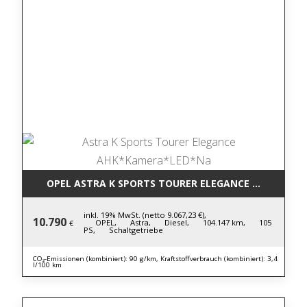
OPEL ASTRA K SPORTS TOURER ELEGANCE AHK*KAM
inkl. 19% MwSt. (netto 9.067,23 €),
10.790
OPEL,
Astra,
Diesel,
104.147 km,
105
€
PS,
Schaltgetriebe
CO₂-Emissionen (kombiniert): 90 g/km, Kraftstoffverbrauch (kombiniert): 3,4
l/100 km