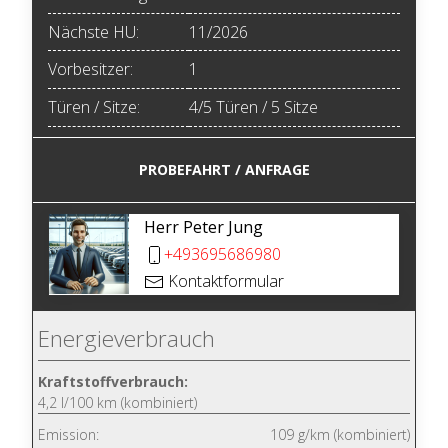
Nächste HU:
11/2026
Vorbesitzer:
1
Türen / Sitze:
4/5 Türen / 5 Sitze
PROBEFAHRT / ANFRAGE
Herr Peter Jung
+493695686980
Kontaktformular
Energieverbrauch
Kraftstoffverbrauch:
4,2 l/100 km (kombiniert)
Emission:
109 g/km (kombiniert)