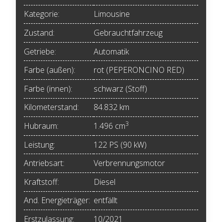
Kategorie:
Limousine
Zustand:
Gebrauchtfahrzeug
Getriebe:
Automatik
Farbe (außen):
rot (PEPERONCINO RED)
Farbe (innen):
schwarz (Stoff)
Kilometerstand:
84.832 km
3
Hubraum:
1.496 cm
Leistung:
122 PS (90 kW)
Antriebsart:
Verbrennungsmotor
Kraftstoff:
Diesel
And. Energieträger:
entfällt
Erstzulassung:
10/2021