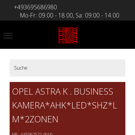
+493695686980
Mo-Fr: 09.00 - 18.00, Sa: 09:00 - 14:00
Mobile Menu Toggle
Suche
OPEL ASTRA K . BUSINESS
KAMERA*AHK*LED*SHZ*L
M*2ZONEN
NR.: 445962571 (844)