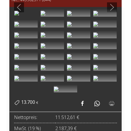
13.700
€
Nettopreis:
11.512,61 €
MwSt. (19.%)
2.187,39 €