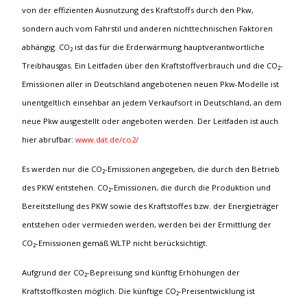
von der effizienten Ausnutzung des Kraftstoffs durch den Pkw,
sondern auch vom Fahrstil und anderen nichttechnischen Faktoren
abhängig. CO₂ ist das für die Erderwärmung hauptverantwortliche
Treibhausgas. Ein Leitfaden über den Kraftstoffverbrauch und die CO₂-
Emissionen aller in Deutschland angebotenen neuen Pkw-Modelle ist
unentgeltlich einsehbar an jedem Verkaufsort in Deutschland, an dem
neue Pkw ausgestellt oder angeboten werden. Der Leitfaden ist auch
hier abrufbar:
www.dat.de/co2/
Es werden nur die CO₂-Emissionen angegeben, die durch den Betrieb
des PKW entstehen. CO₂-Emissionen, die durch die Produktion und
Bereitstellung des PKW sowie des Kraftstoffes bzw. der Energieträger
entstehen oder vermieden werden, werden bei der Ermittlung der
CO₂-Emissionen gemäß WLTP nicht berücksichtigt.
Aufgrund der CO₂-Bepreisung sind künftig Erhöhungen der
Kraftstoffkosten möglich. Die künftige CO₂-Preisentwicklung ist