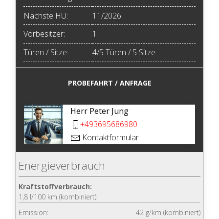
Nächste HU:
11/2026
Vorbesitzer:
1
Türen / Sitze:
4/5 Türen / 5 Sitze
PROBEFAHRT / ANFRAGE
Herr Peter Jung
+493695686980
Kontaktformular
Energieverbrauch
Kraftstoffverbrauch:
1,8 l/100 km (kombiniert)
Emission:
42 g/km (kombiniert)