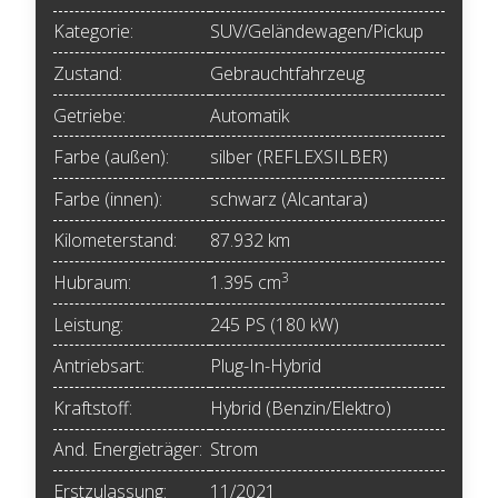
Kategorie:
SUV/Geländewagen/Pickup
Zustand:
Gebrauchtfahrzeug
Getriebe:
Automatik
Farbe (außen):
silber (REFLEXSILBER)
Farbe (innen):
schwarz (Alcantara)
Kilometerstand:
87.932 km
3
Hubraum:
1.395 cm
Leistung:
245 PS (180 kW)
Antriebsart:
Plug-In-Hybrid
Kraftstoff:
Hybrid (Benzin/Elektro)
And. Energieträger:
Strom
Erstzulassung:
11/2021