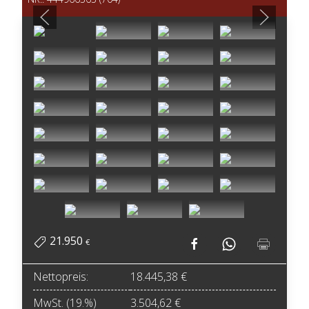
21.950
€
Nettopreis:
18.445,38 €
MwSt. (19.%)
3.504,62 €