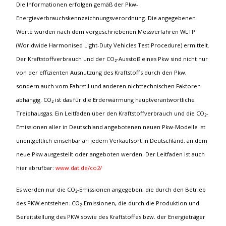
Die Informationen erfolgen gemäß der Pkw-
Energieverbrauchskennzeichnungsverordnung. Die angegebenen
Werte wurden nach dem vorgeschriebenen Messverfahren WLTP
(Worldwide Harmonised Light-Duty Vehicles Test Procedure) ermittelt.
Der Kraftstoffverbrauch und der CO₂-Ausstoß eines Pkw sind nicht nur
von der effizienten Ausnutzung des Kraftstoffs durch den Pkw,
sondern auch vom Fahrstil und anderen nichttechnischen Faktoren
abhängig. CO₂ ist das für die Erderwärmung hauptverantwortliche
Treibhausgas. Ein Leitfaden über den Kraftstoffverbrauch und die CO₂-
Emissionen aller in Deutschland angebotenen neuen Pkw-Modelle ist
unentgeltlich einsehbar an jedem Verkaufsort in Deutschland, an dem
neue Pkw ausgestellt oder angeboten werden. Der Leitfaden ist auch
hier abrufbar:
www.dat.de/co2/
Es werden nur die CO₂-Emissionen angegeben, die durch den Betrieb
des PKW entstehen. CO₂-Emissionen, die durch die Produktion und
Bereitstellung des PKW sowie des Kraftstoffes bzw. der Energieträger