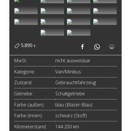
5.890
€
MwSt.:
nicht ausweisbar
Kategorie:
Van/Minibus
Zustand:
Gebrauchtfahrzeug
Getriebe:
Schaltgetriebe
Farbe (außen):
blau (Blazer-Blau)
Farbe (innen):
schwarz (Stoff)
Kilometerstand:
144.200 km