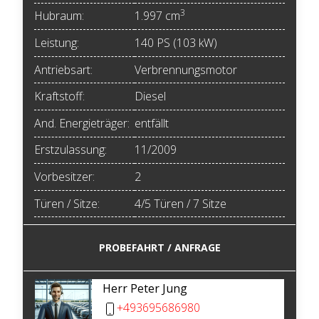
3
Hubraum:
1.997 cm
Leistung:
140 PS (103 kW)
Antriebsart:
Verbrennungsmotor
Kraftstoff:
Diesel
And. Energieträger:
entfällt
Erstzulassung:
11/2009
Vorbesitzer:
2
Türen / Sitze:
4/5 Türen / 7 Sitze
PROBEFAHRT / ANFRAGE
Herr Peter Jung
+493695686980