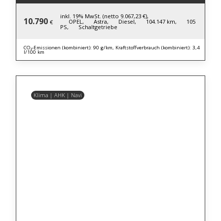
inkl. 19% MwSt. (netto 9.067,23 €),
10.790
OPEL,
Astra,
Diesel,
104.147 km,
105
€
PS,
Schaltgetriebe
CO₂-Emissionen (kombiniert): 90 g/km, Kraftstoffverbrauch (kombiniert): 3,4
l/100 km
Klima | AHK | Navi