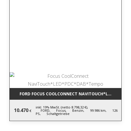
FORD FOCUS COOLCONNECT NAVITOUCH*LED*PDC*D
inkl. 19% MwSt. (netto 8.798,32 €),
10.470
FORD,
Focus,
Benzin,
99.986 km,
126
€
PS,
Schaltgetriebe