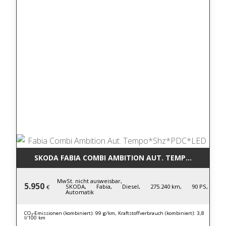
SKODA FABIA COMBI AMBITION AUT. TEMPO*SHZ*PD
MwSt. nicht ausweisbar,
5.950
SKODA,
Fabia,
Diesel,
275.240 km,
90 PS,
€
Automatik
CO₂-Emissionen (kombiniert): 99 g/km, Kraftstoffverbrauch (kombiniert): 3,8
l/100 km