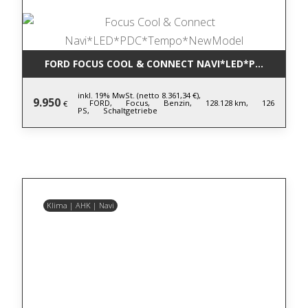
FORD FOCUS COOL & CONNECT NAVI*LED*PDC*TEM
inkl. 19% MwSt. (netto 8.361,34 €),
9.950
FORD,
Focus,
Benzin,
128.128 km,
126
€
PS,
Schaltgetriebe
Klima | AHK | Navi