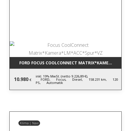
FORD FOCUS COOLCONNECT MATRIX*KAMERA*LM*AC
inkl. 19% MwSt. (netto 9.226,89 €),
10.980
FORD,
Focus,
Diesel,
158.231 km,
120
€
PS,
Automatik
Klima | Navi