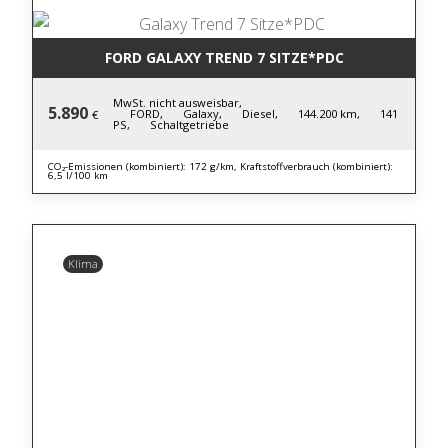
FORD GALAXY TREND 7 SITZE*PDC
MwSt. nicht ausweisbar,
5.890
FORD,
Galaxy,
Diesel,
144.200 km,
141
€
PS,
Schaltgetriebe
CO₂-Emissionen (kombiniert): 172 g/km, Kraftstoffverbrauch (kombiniert):
6,5 l/100 km
Klima