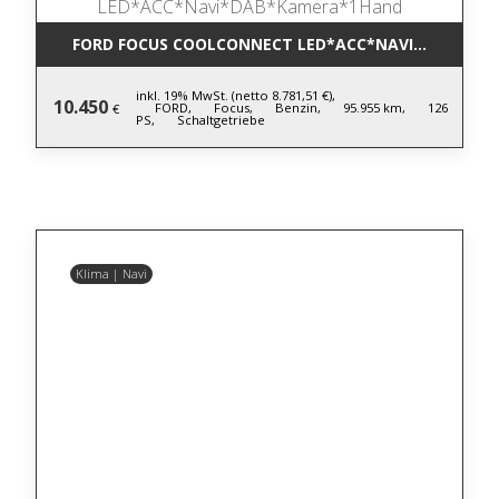
FORD FOCUS COOLCONNECT LED*ACC*NAVI*DAB*KA
inkl. 19% MwSt. (netto 8.781,51 €),
10.450
FORD,
Focus,
Benzin,
95.955 km,
126
€
PS,
Schaltgetriebe
Klima | Navi