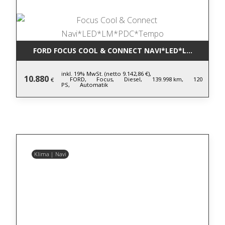
FORD FOCUS COOL & CONNECT NAVI*LED*LM*PDC*T
inkl. 19% MwSt. (netto 9.142,86 €),
10.880
FORD,
Focus,
Diesel,
139.998 km,
120
€
PS,
Automatik
Klima | Navi