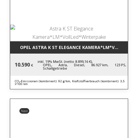
OPEL ASTRA K ST ELEGANCE KAMERA*LM*VOLLLED*W
inkl. 19% MwSt. (netto 8.899,16 €),
10.590
OPEL,
Astra,
Diesel,
86.927 km,
123 PS,
€
Schaltgetriebe
CO₂-Emissionen (kombiniert): 92 g/km, Kraftstoffverbrauch (kombiniert): 3,5
l/100 km
Navi