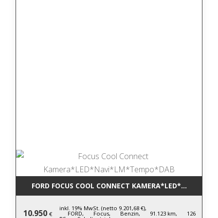
FORD FOCUS COOL CONNECT KAMERA*LED*NAVI*LM
inkl. 19% MwSt. (netto 9.201,68 €),
10.950
FORD,
Focus,
Benzin,
91.123 km,
126
€