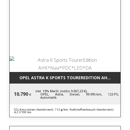
OPEL ASTRA K SPORTS TOUREREDITION AHK*NAVI*P
inkl. 19% MwSt. (netto 9.067,23 €),
10.790
OPEL,
Astra,
Diesel,
99.995 km,
123 PS,
€
Automatik
CO₂-Emissionen (kombiniert): 112 g/km, Kraftstoffverbrauch (kombiniert):
4,2 l/100 km