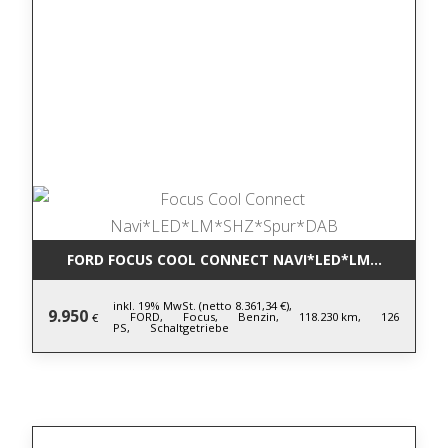
FORD FOCUS COOL CONNECT NAVI*LED*LM*SHZ*SPU
inkl. 19% MwSt. (netto 8.361,34 €),
9.950
FORD,
Focus,
Benzin,
118.230 km,
126
€
PS,
Schaltgetriebe