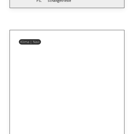
PS,
Schaltgetriebe
Klima | Navi