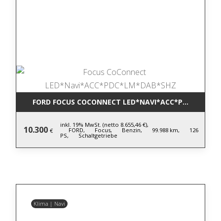
FORD FOCUS COCONNECT LED*NAVI*ACC*PDC*LM*DA
inkl. 19% MwSt. (netto 8.655,46 €),
10.300
FORD,
Focus,
Benzin,
99.988 km,
126
€
PS,
Schaltgetriebe
Klima | Navi