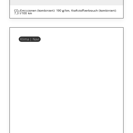
CO₂-Emissionen (kombiniert): 190 g/km, Kraftstoffverbrauch (kombiniert):
7,3 l/100 km
Klima | Navi