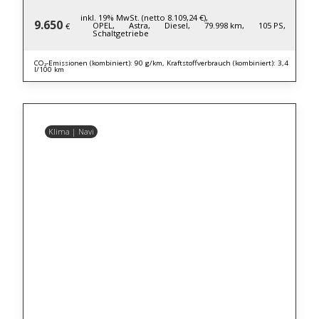
inkl. 19% MwSt. (netto 8.109,24 €),
9.650
OPEL,
Astra,
Diesel,
79.998 km,
105 PS,
€
Schaltgetriebe
CO₂-Emissionen (kombiniert): 90 g/km, Kraftstoffverbrauch (kombiniert): 3,4
l/100 km
Klima | Navi