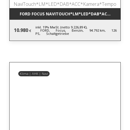
FORD FOCUS NAVITOUCH*LM*LED*DAB*ACC*KAMER
inkl. 19% MwSt. (netto 9.226,89 €),
10.980
FORD,
Focus,
Benzin,
94.792 km,
126
€
PS,
Schaltgetriebe
Klima | AHK | Navi