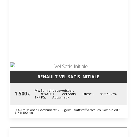
RENAULT VEL SATIS INITIALE
MwSt. nicht ausweisbar,
1.500
RENAULT,
Vel Satis,
Diesel,
88.571 km,
€
177 PS,
Automatik
CO₂-Emissionen (kombiniert): 232 g/km, Kraftstoffverbrauch (kombiniert):
8,7 l/100 km