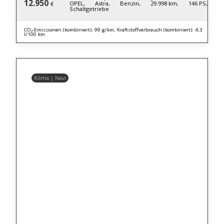
12.950
OPEL,
Astra,
Benzin,
29.998 km,
146 PS,
€
Schaltgetriebe
CO₂-Emissionen (kombiniert): 99 g/km, Kraftstoffverbrauch (kombiniert): 4,3
l/100 km
Klima | Navi