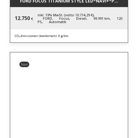
FORD FOCUS TITANIUM STYLE LED*NAVI+*PDC*WINTE
inkl. 19% MwSt. (netto 10.714,29 €),
12.750
FORD,
Focus,
Diesel,
99.991 km,
120
€
PS,
Automatik
CO₂-Emissionen (kombiniert): 0 g/km
Navi