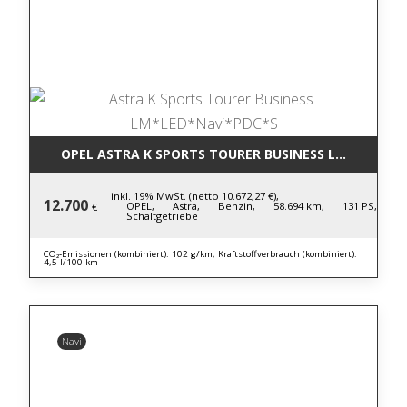
OPEL ASTRA K SPORTS TOURER BUSINESS LM*LED*NA
inkl. 19% MwSt. (netto 10.672,27 €),
12.700
OPEL,
Astra,
Benzin,
58.694 km,
131 PS,
€
Schaltgetriebe
CO₂-Emissionen (kombiniert): 102 g/km, Kraftstoffverbrauch (kombiniert):
4,5 l/100 km
Navi