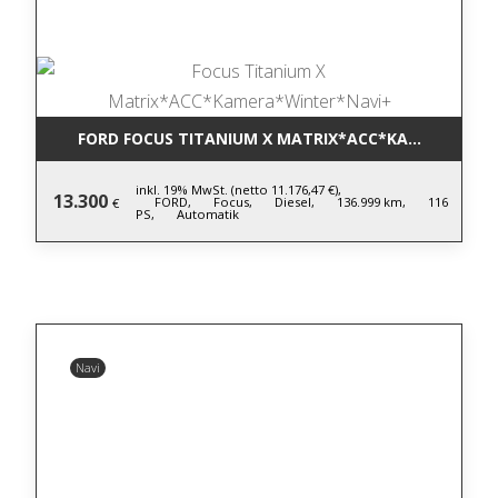
FORD FOCUS TITANIUM X MATRIX*ACC*KAMERA*WIN
inkl. 19% MwSt. (netto 11.176,47 €),
13.300
FORD,
Focus,
Diesel,
136.999 km,
116
€
PS,
Automatik
Navi