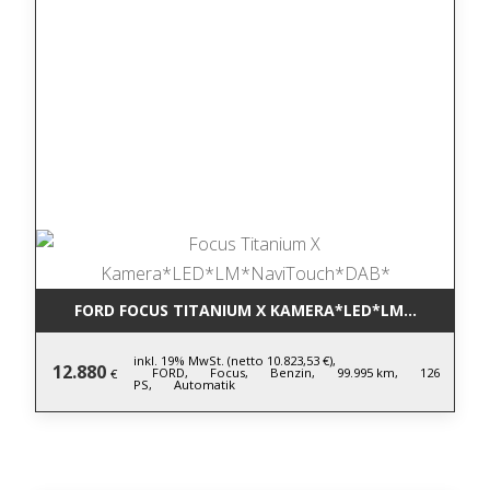
FORD FOCUS TITANIUM X KAMERA*LED*LM*NAVITOU
inkl. 19% MwSt. (netto 10.823,53 €),
12.880
FORD,
Focus,
Benzin,
99.995 km,
126
€
PS,
Automatik