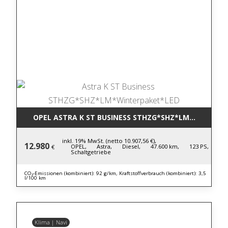
OPEL ASTRA K ST BUSINESS STHZG*SHZ*LM*WINTERP
inkl. 19% MwSt. (netto 10.907,56 €),
12.980
OPEL,
Astra,
Diesel,
47.600 km,
123 PS,
€
Schaltgetriebe
CO₂-Emissionen (kombiniert): 92 g/km, Kraftstoffverbrauch (kombiniert): 3,5
l/100 km
Klima | Navi