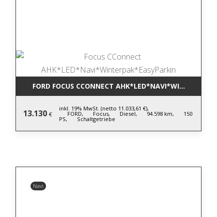
FORD FOCUS CCONNECT AHK*LED*NAVI*WINTERPAK*
inkl. 19% MwSt. (netto 11.033,61 €),
13.130
FORD,
Focus,
Diesel,
94.598 km,
150
€
PS,
Schaltgetriebe
Navi