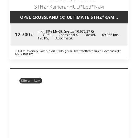
OPEL CROSSLAND (X) ULTIMATE STHZ*KAMERA*HUD*
inkl. 19% MwSt. (netto 10.672,27 €),
12.700
OPEL,
Crossland X,
Diesel,
69.986 km,
€
120 PS,
Automatik
CO₂-Emissionen (kombiniert): 105 g/km, Kraftstoffverbrauch (kombiniert):
4,0 l/100 km
Klima | Navi