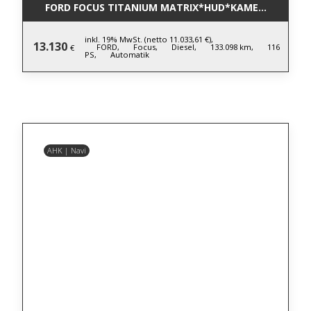
FORD FOCUS TITANIUM MATRIX*HUD*KAMERA*LM*AC
inkl. 19% MwSt. (netto 11.033,61 €),
13.130
FORD,
Focus,
Diesel,
133.098 km,
116
€
PS,
Automatik
AHK | Navi