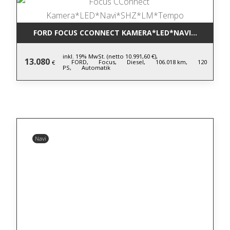
FORD FOCUS CCONNECT KAMERA*LED*NAVI*SHZ*LM
inkl. 19% MwSt. (netto 10.991,60 €),
13.080
FORD,
Focus,
Diesel,
106.018 km,
120
€
PS,
Automatik
Navi