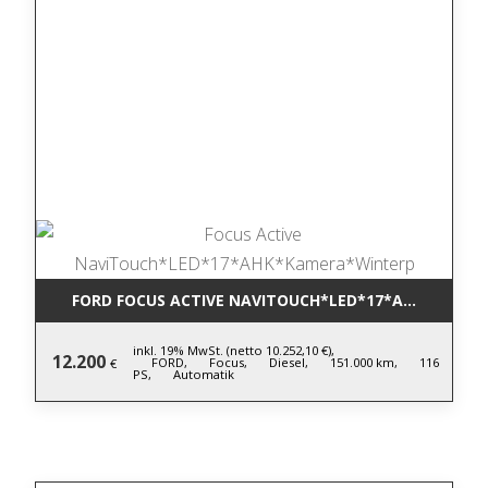
FORD FOCUS ACTIVE NAVITOUCH*LED*17*AHK*KAME
inkl. 19% MwSt. (netto 10.252,10 €),
12.200
FORD,
Focus,
Diesel,
151.000 km,
116
€
PS,
Automatik