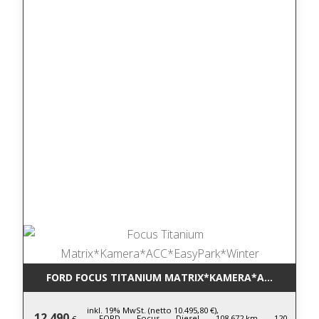
FORD FOCUS TITANIUM MATRIX*KAMERA*ACC*EASYP
inkl. 19% MwSt. (netto 10.495,80 €),
12.490
FORD,
Focus,
Diesel,
108.672 km,
120
€