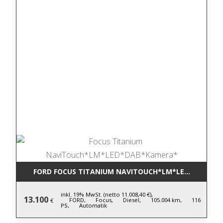
FORD FOCUS TITANIUM NAVITOUCH*LM*LED*DAB*KA
inkl. 19% MwSt. (netto 11.008,40 €),
13.100
FORD,
Focus,
Diesel,
105.004 km,
116
€
PS,
Automatik