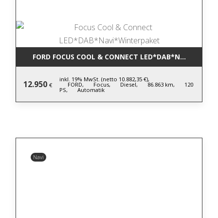
FORD FOCUS COOL & CONNECT LED*DAB*NAVI*WINT
inkl. 19% MwSt. (netto 10.882,35 €),
12.950
FORD,
Focus,
Diesel,
86.863 km,
120
€
PS,
Automatik
Navi