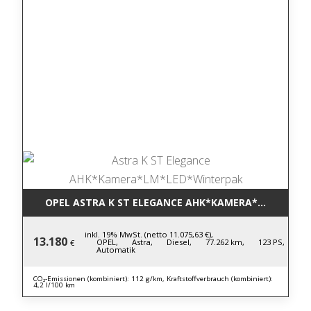
OPEL ASTRA K ST ELEGANCE AHK*KAMERA*LM*LED*
inkl. 19% MwSt. (netto 11.075,63 €),
13.180
OPEL,
Astra,
Diesel,
77.262 km,
123 PS,
€
Automatik
CO₂-Emissionen (kombiniert): 112 g/km, Kraftstoffverbrauch (kombiniert):
4,2 l/100 km