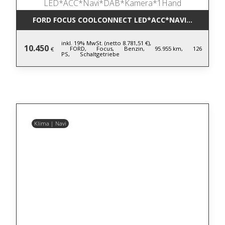
FORD FOCUS COOLCONNECT LED*ACC*NAVI*DAB*KA
inkl. 19% MwSt. (netto 8.781,51 €),
10.450
FORD,
Focus,
Benzin,
95.955 km,
126
€
PS,
Schaltgetriebe
Klima | Navi