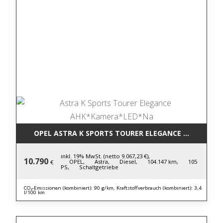
OPEL ASTRA K SPORTS TOURER ELEGANCE AHK*KAM
inkl. 19% MwSt. (netto 9.067,23 €),
10.790
OPEL,
Astra,
Diesel,
104.147 km,
105
€
PS,
Schaltgetriebe
CO₂-Emissionen (kombiniert): 90 g/km, Kraftstoffverbrauch (kombiniert): 3,4
l/100 km