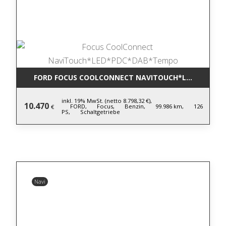
FORD FOCUS COOLCONNECT NAVITOUCH*LED*PDC*D
inkl. 19% MwSt. (netto 8.798,32 €),
10.470
FORD,
Focus,
Benzin,
99.986 km,
126
€
PS,
Schaltgetriebe
Navi