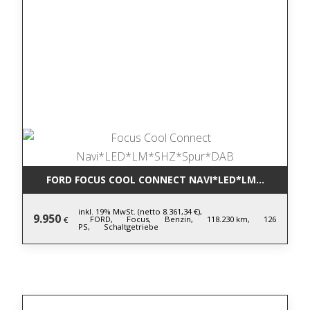
FORD FOCUS COOL CONNECT NAVI*LED*LM*SHZ*SPU
inkl. 19% MwSt. (netto 8.361,34 €),
9.950
FORD,
Focus,
Benzin,
118.230 km,
126
€
PS,
Schaltgetriebe