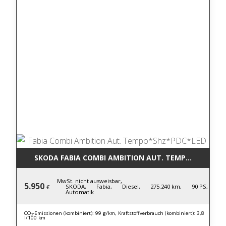
SKODA FABIA COMBI AMBITION AUT. TEMPO*SHZ*PD
MwSt. nicht ausweisbar,
5.950
SKODA,
Fabia,
Diesel,
275.240 km,
90 PS,
€
Automatik
CO₂-Emissionen (kombiniert): 99 g/km, Kraftstoffverbrauch (kombiniert): 3,8
l/100 km