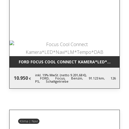
FORD FOCUS COOL CONNECT KAMERA*LED*NAVI*LM
inkl. 19% MwSt. (netto 9.201,68 €),
10.950
FORD,
Focus,
Benzin,
91.123 km,
126
€
PS,
Schaltgetriebe
Klima | Navi