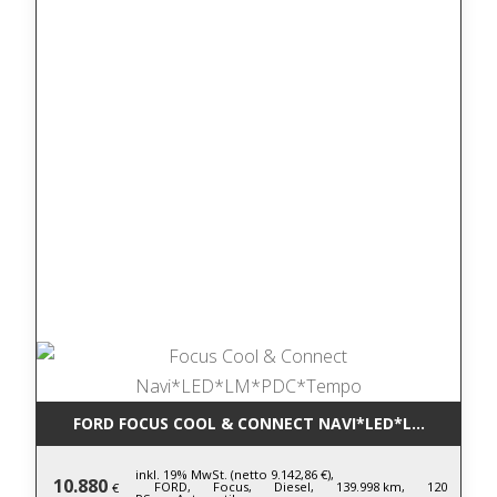
FORD FOCUS COOL & CONNECT NAVI*LED*LM*PDC*T
inkl. 19% MwSt. (netto 9.142,86 €),
10.880
FORD,
Focus,
Diesel,
139.998 km,
120
€