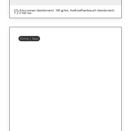
CO₂-Emissionen (kombiniert): 190 g/km, Kraftstoffverbrauch (kombiniert):
7,3 l/100 km
Klima | Navi