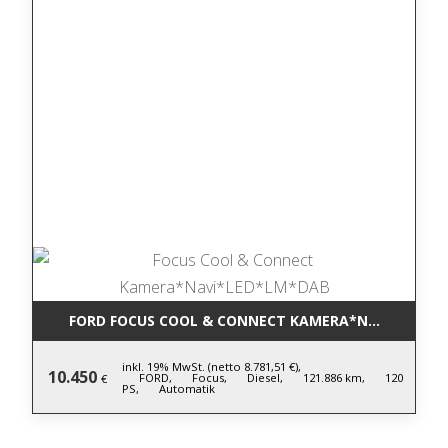
FORD FOCUS COOL & CONNECT KAMERA*NAVI*LED*L
inkl. 19% MwSt. (netto 8.781,51 €),
10.450
FORD,
Focus,
Diesel,
121.886 km,
120
€
PS,
Automatik