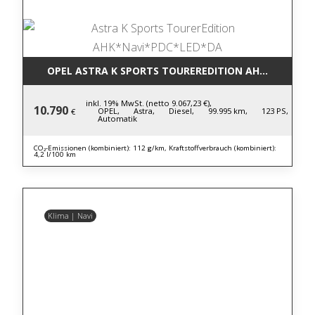
OPEL ASTRA K SPORTS TOUREREDITION AHK*NAVI*P
inkl. 19% MwSt. (netto 9.067,23 €),
10.790
OPEL,
Astra,
Diesel,
99.995 km,
123 PS,
€
Automatik
CO₂-Emissionen (kombiniert): 112 g/km, Kraftstoffverbrauch (kombiniert):
4,2 l/100 km
Klima | Navi