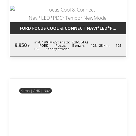
FORD FOCUS COOL & CONNECT NAVI*LED*PDC*TEM
inkl. 19% MwSt. (netto 8.361,34 €),
9.950
FORD,
Focus,
Benzin,
128.128 km,
126
€
PS,
Schaltgetriebe
Klima | AHK | Navi