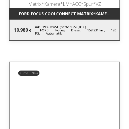
FORD FOCUS COOLCONNECT MATRIX*KAMERA*LM*AC
inkl. 19% MwSt. (netto 9.226,89 €),
10.980
FORD,
Focus,
Diesel,
158.231 km,
120
€
PS,
Automatik
Klima | Navi