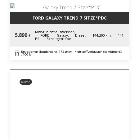
FORD GALAXY TREND 7 SITZE*PDC
MwSt. nicht ausweisbar,
5.890
FORD,
Galaxy,
Diesel,
144.200 km,
141
€
PS,
Schaltgetriebe
CO₂-Emissionen (kombiniert): 172 g/km, Kraftstoffverbrauch (kombiniert):
6,5 l/100 km
Klima