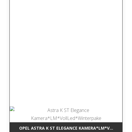
OPEL ASTRA K ST ELEGANCE KAMERA*LM*VOLLLED*W