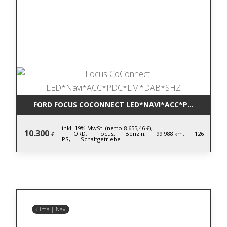
FORD FOCUS COCONNECT LED*NAVI*ACC*PDC*LM*DA
inkl. 19% MwSt. (netto 8.655,46 €),
10.300
FORD,
Focus,
Benzin,
99.988 km,
126
€
PS,
Schaltgetriebe
Klima | Navi