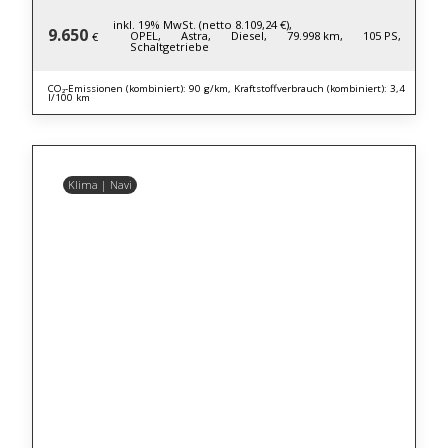
inkl. 19% MwSt. (netto 8.109,24 €),
9.650
OPEL,
Astra,
Diesel,
79.998 km,
105 PS,
€
Schaltgetriebe
CO₂-Emissionen (kombiniert): 90 g/km, Kraftstoffverbrauch (kombiniert): 3,4
l/100 km
Klima | Navi