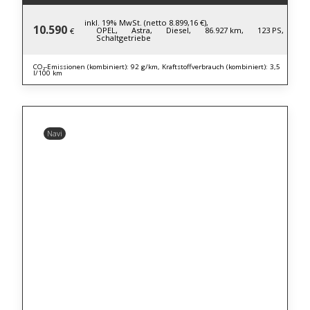
inkl. 19% MwSt. (netto 8.899,16 €),
10.590
OPEL,
Astra,
Diesel,
86.927 km,
123 PS,
€
Schaltgetriebe
CO₂-Emissionen (kombiniert): 92 g/km, Kraftstoffverbrauch (kombiniert): 3,5
l/100 km
Navi