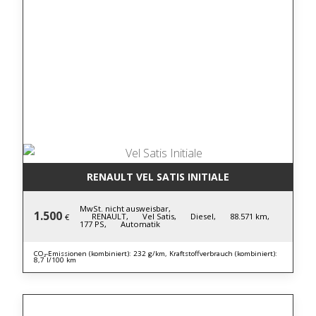
RENAULT VEL SATIS INITIALE
MwSt. nicht ausweisbar,
1.500
RENAULT,
Vel Satis,
Diesel,
88.571 km,
€
177 PS,
Automatik
CO₂-Emissionen (kombiniert): 232 g/km, Kraftstoffverbrauch (kombiniert):
8,7 l/100 km