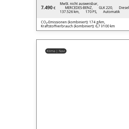
MwSt. nicht ausweisbar,
7.490
MERCEDES-BENZ,
GLK 220,
Diesel
€
137.526 km,
170 PS,
Automatik
CO₂-Emissionen (kombiniert): 174 g/km,
Kraftstoffverbrauch (kombiniert): 6,7 l/100 km
Klima | Navi