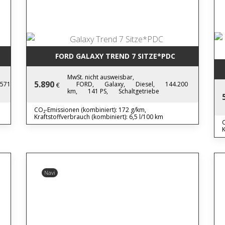
FORD GALAXY TREND 7 SITZE*PDC
MwSt. nicht ausweisbar,
5.890
.571
FORD,
Galaxy,
Diesel,
144.200
€
km,
141 PS,
Schaltgetriebe
CO₂-Emissionen (kombiniert): 172 g/km,
Kraftstoffverbrauch (kombiniert): 6,5 l/100 km
C
K
Navi