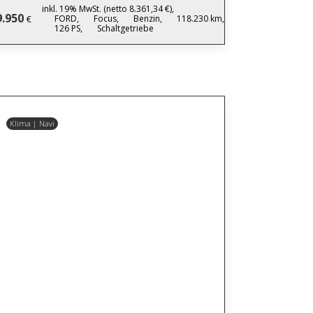
inkl. 19% MwSt. (netto 8.361,34 €),
9.950
FORD,
Focus,
Benzin,
118.230 km,
€
126 PS,
Schaltgetriebe
Klima | Navi