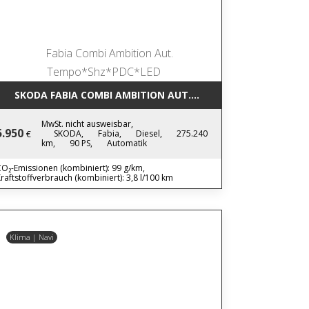
SKODA FABIA COMBI AMBITION AUT. TEMPO*SHZ*PDC*LED
MwSt. nicht ausweisbar,
5.950
SKODA,
Fabia,
Diesel,
275.240
€
km,
90 PS,
Automatik
O₂-Emissionen (kombiniert): 99 g/km,
raftstoffverbrauch (kombiniert): 3,8 l/100 km
Klima | Navi