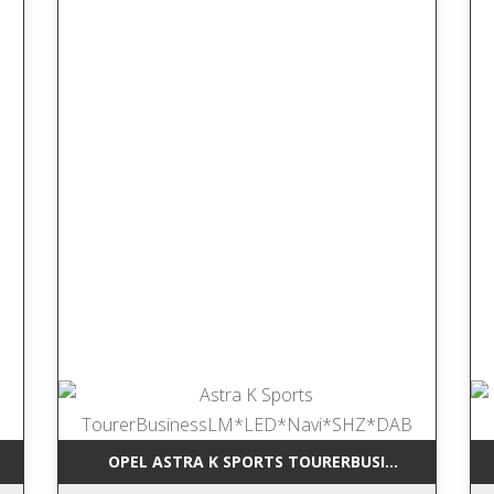
RCEDES-BENZ GLK 220 CDI BLUEEFFI NAVI*LEDER*TEMP*SHZ*AHK*
OPEL ASTRA K SPORTS TOURERBUSINESSLM*LED