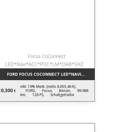
IC NAVI*LEDER*AHK*KAMERA*SHZ*17
FORD FOCUS COCONNECT LED*NAVI*ACC*PDC*LM*DAB*SHZ
inkl. 19% MwSt. (netto 8.655,46 €),
10.300
FORD,
Focus,
Benzin,
99.988
€
km,
126 PS,
Schaltgetriebe