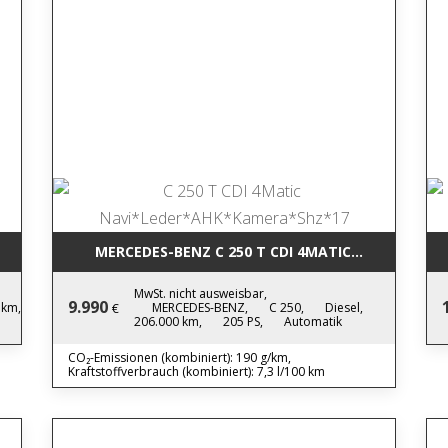
LED*PDC*TEMPO*NEWMODEL
MERCEDES-BENZ C 250 T CDI 4MAT
MwSt. nicht ausweisbar,
9.990
 km,
MERCEDES-BENZ,
C 250,
Diesel,
€
206.000 km,
205 PS,
Automatik
CO₂-Emissionen (kombiniert): 190 g/km,
Kraftstoffverbrauch (kombiniert): 7,3 l/100 km