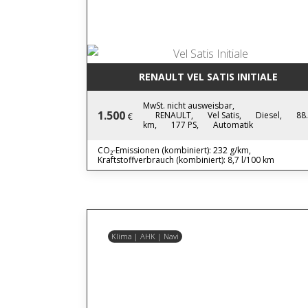
RENAULT VEL SATIS INITIALE
MwSt. nicht ausweisbar,
1.500
RENAULT,
Vel Satis,
Diesel,
88
€
km,
177 PS,
Automatik
CO₂-Emissionen (kombiniert): 232 g/km,
Kraftstoffverbrauch (kombiniert): 8,7 l/100 km
Klima | AHK | Navi