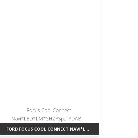
*NAVI*SHZ*DAB
FORD FOCUS COOL CONNECT NAVI*LED*LM*SHZ*SPUR*DAB