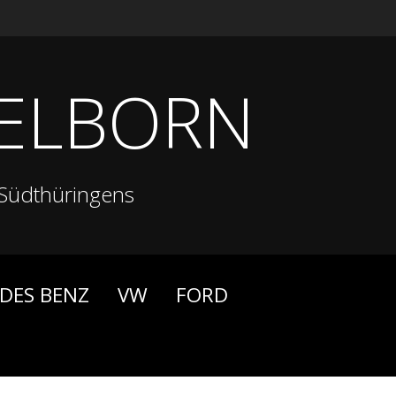
ELBORN
Südthüringens
DES BENZ
VW
FORD