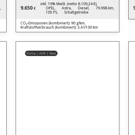
inkl. 19% MwSt. (netto 8.109,24 €),
9.650
,
OPEL,
Astra,
Diesel,
79.998 km,
€
105 PS,
Schaltgetriebe
CO₂-Emissionen (kombiniert): 90 g/km,
Kraftstoffverbrauch (kombiniert): 3,4 l/100 km
Klima | AHK | Navi