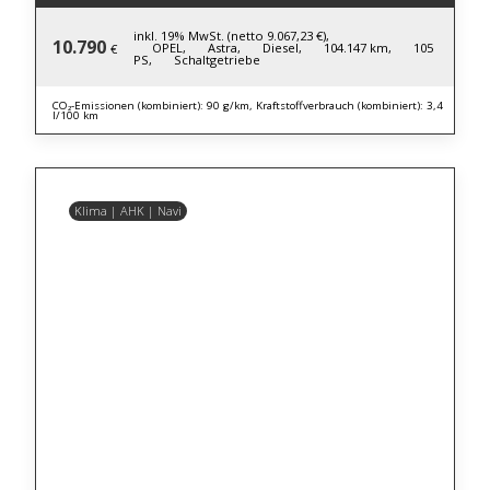
inkl. 19% MwSt. (netto 9.067,23 €),
10.790
OPEL,
Astra,
Diesel,
104.147 km,
105
€
PS,
Schaltgetriebe
CO₂-Emissionen (kombiniert): 90 g/km, Kraftstoffverbrauch (kombiniert): 3,4
l/100 km
Klima | AHK | Navi