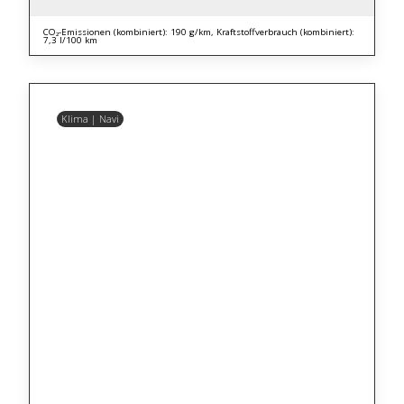
CO₂-Emissionen (kombiniert): 190 g/km, Kraftstoffverbrauch (kombiniert):
7,3 l/100 km
Klima | Navi