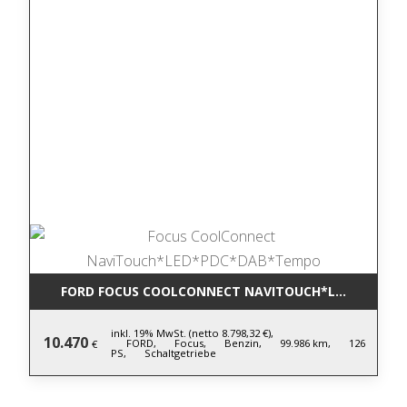
FORD FOCUS COOLCONNECT NAVITOUCH*LED*PDC*D
inkl. 19% MwSt. (netto 8.798,32 €),
10.470
FORD,
Focus,
Benzin,
99.986 km,
126
€
PS,
Schaltgetriebe