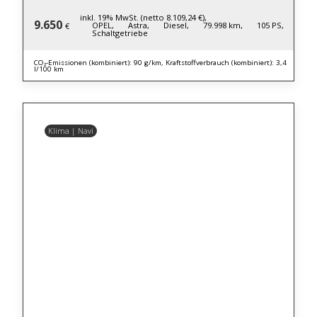
inkl. 19% MwSt. (netto 8.109,24 €),
9.650
OPEL,
Astra,
Diesel,
79.998 km,
105 PS,
€
Schaltgetriebe
CO₂-Emissionen (kombiniert): 90 g/km, Kraftstoffverbrauch (kombiniert): 3,4
l/100 km
Klima | Navi