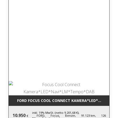
FORD FOCUS COOL CONNECT KAMERA*LED*NAVI*LM
inkl. 19% MwSt. (netto 9.201,68 €),
10.950
FORD,
Focus,
Benzin,
91.123 km,
126
€