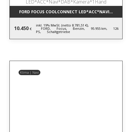
FORD FOCUS COOLCONNECT LED*ACC*NAVI*DAB*KA
inkl. 19% MwSt. (netto 8.781,51 €),
10.450
FORD,
Focus,
Benzin,
95.955 km,
126
€
PS,
Schaltgetriebe
Klima | Navi