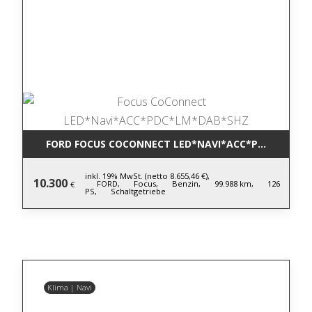
FORD FOCUS COCONNECT LED*NAVI*ACC*PDC*LM*DA
inkl. 19% MwSt. (netto 8.655,46 €),
10.300
FORD,
Focus,
Benzin,
99.988 km,
126
€
PS,
Schaltgetriebe
Klima | Navi