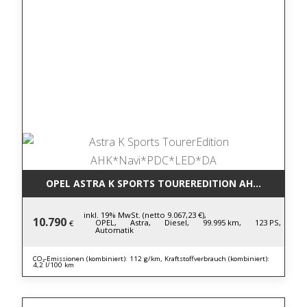
OPEL ASTRA K SPORTS TOUREREDITION AHK*NAVI*P
inkl. 19% MwSt. (netto 9.067,23 €),
10.790
OPEL,
Astra,
Diesel,
99.995 km,
123 PS,
€
Automatik
CO₂-Emissionen (kombiniert): 112 g/km, Kraftstoffverbrauch (kombiniert):
4,2 l/100 km