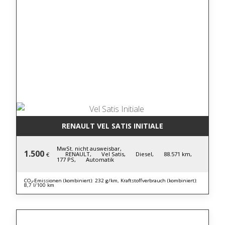
RENAULT VEL SATIS INITIALE
MwSt. nicht ausweisbar,
1.500
RENAULT,
Vel Satis,
Diesel,
88.571 km,
€
177 PS,
Automatik
CO₂-Emissionen (kombiniert): 232 g/km, Kraftstoffverbrauch (kombiniert):
8,7 l/100 km