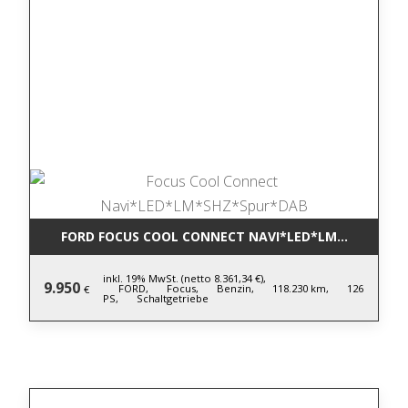
FORD FOCUS COOL CONNECT NAVI*LED*LM*SHZ*SPU
inkl. 19% MwSt. (netto 8.361,34 €),
9.950
FORD,
Focus,
Benzin,
118.230 km,
126
€
PS,
Schaltgetriebe