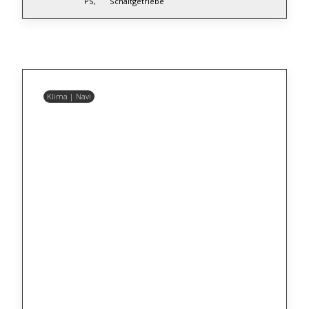
PS,
Schaltgetriebe
Klima | Navi