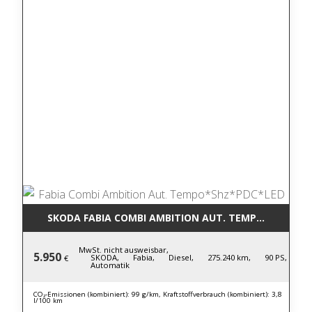
SKODA FABIA COMBI AMBITION AUT. TEMPO*SHZ*PD
MwSt. nicht ausweisbar,
5.950
SKODA,
Fabia,
Diesel,
275.240 km,
90 PS,
€
Automatik
CO₂-Emissionen (kombiniert): 99 g/km, Kraftstoffverbrauch (kombiniert): 3,8
l/100 km