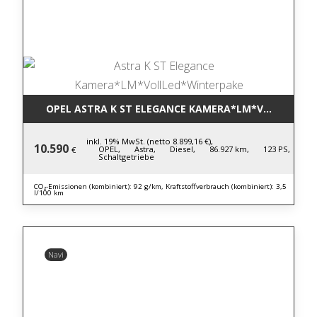
OPEL ASTRA K ST ELEGANCE KAMERA*LM*VOLLLED*W
inkl. 19% MwSt. (netto 8.899,16 €),
10.590
OPEL,
Astra,
Diesel,
86.927 km,
123 PS,
€
Schaltgetriebe
CO₂-Emissionen (kombiniert): 92 g/km, Kraftstoffverbrauch (kombiniert): 3,5
l/100 km
Navi