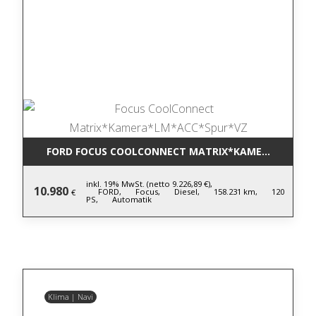
FORD FOCUS COOLCONNECT MATRIX*KAMERA*LM*AC
inkl. 19% MwSt. (netto 9.226,89 €),
10.980
FORD,
Focus,
Diesel,
158.231 km,
120
€
PS,
Automatik
Klima | Navi