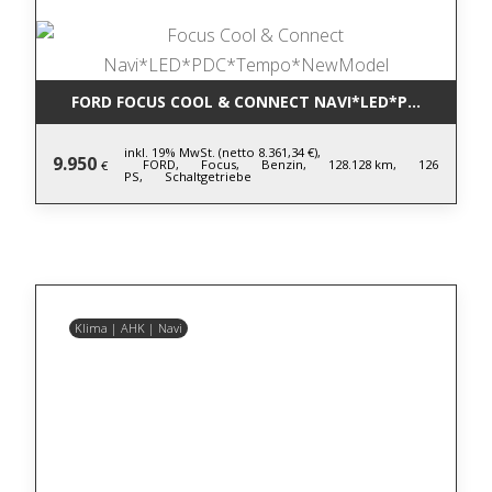
FORD FOCUS COOL & CONNECT NAVI*LED*PDC*TEM
inkl. 19% MwSt. (netto 8.361,34 €),
9.950
FORD,
Focus,
Benzin,
128.128 km,
126
€
PS,
Schaltgetriebe
Klima | AHK | Navi