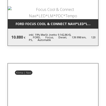
FORD FOCUS COOL & CONNECT NAVI*LED*LM*PDC*T
inkl. 19% MwSt. (netto 9.142,86 €),
10.880
FORD,
Focus,
Diesel,
139.998 km,
120
€
PS,
Automatik
Klima | Navi