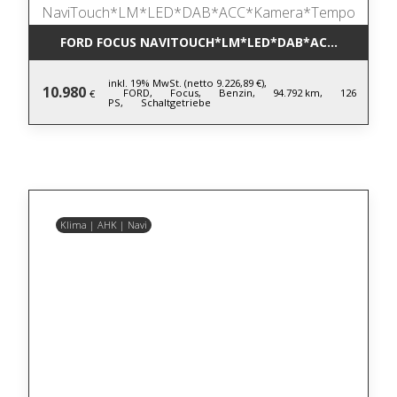
FORD FOCUS NAVITOUCH*LM*LED*DAB*ACC*KAMER
inkl. 19% MwSt. (netto 9.226,89 €),
10.980
FORD,
Focus,
Benzin,
94.792 km,
126
€
PS,
Schaltgetriebe
Klima | AHK | Navi