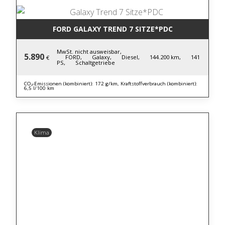
FORD GALAXY TREND 7 SITZE*PDC
MwSt. nicht ausweisbar,
5.890
FORD,
Galaxy,
Diesel,
144.200 km,
141
€
PS,
Schaltgetriebe
CO₂-Emissionen (kombiniert): 172 g/km, Kraftstoffverbrauch (kombiniert):
6,5 l/100 km
Klima