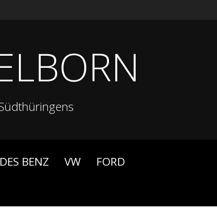
ELBORN
Südthüringens
DES BENZ
VW
FORD