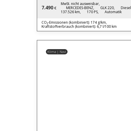
MwSt. nicht ausweisbar,
7.490
MERCEDES-BENZ,
GLK 220,
Diesel
€
137.526 km,
170 PS,
Automatik
CO₂-Emissionen (kombiniert): 174 g/km,
Kraftstoffverbrauch (kombiniert): 6,7 l/100 km
Klima | Navi