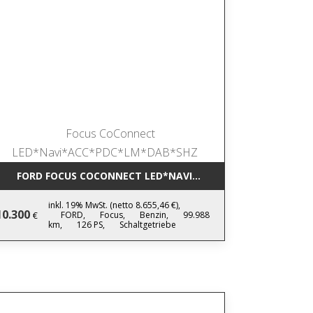
IC NAVI*LEDER*AHK*KAMERA*SHZ*17
FORD FOCUS COCONNECT LED*NAVI*ACC*PDC*LM*DAB*SHZ
inkl. 19% MwSt. (netto 8.655,46 €),
10.300
FORD,
Focus,
Benzin,
99.988
€
km,
126 PS,
Schaltgetriebe