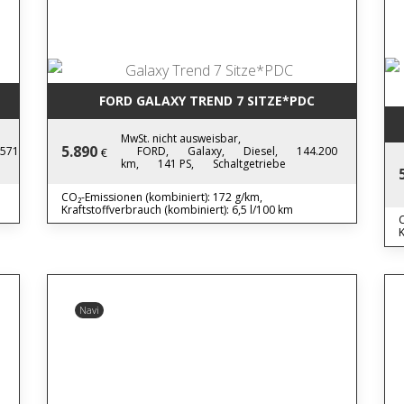
FORD GALAXY TREND 7 SITZE*PDC
MwSt. nicht ausweisbar,
5.890
.571
FORD,
Galaxy,
Diesel,
144.200
€
km,
141 PS,
Schaltgetriebe
CO₂-Emissionen (kombiniert): 172 g/km,
Kraftstoffverbrauch (kombiniert): 6,5 l/100 km
C
K
Navi