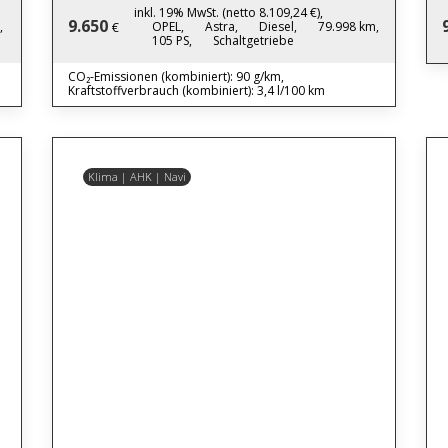
inkl. 19% MwSt. (netto 8.109,24 €),
9.650
,
OPEL,
Astra,
Diesel,
79.998 km,
€
105 PS,
Schaltgetriebe
CO₂-Emissionen (kombiniert): 90 g/km,
Kraftstoffverbrauch (kombiniert): 3,4 l/100 km
Klima | AHK | Navi