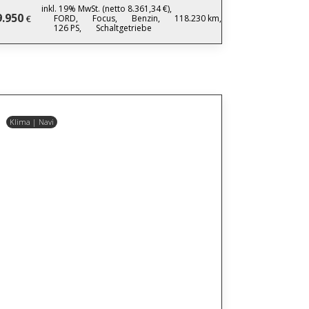
inkl. 19% MwSt. (netto 8.361,34 €),
9.950
FORD,
Focus,
Benzin,
118.230 km,
€
126 PS,
Schaltgetriebe
Klima | Navi