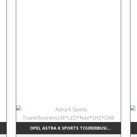
RCEDES-BENZ GLK 220 CDI BLUEEFFI NAVI*LEDER*TEMP*SHZ*AHK*
OPEL ASTRA K SPORTS TOURERBUSINESSLM*LED