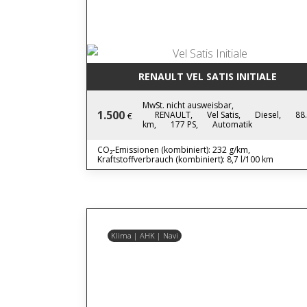
RENAULT VEL SATIS INITIALE
MwSt. nicht ausweisbar,
1.500
RENAULT,
Vel Satis,
Diesel,
88
€
km,
177 PS,
Automatik
CO₂-Emissionen (kombiniert): 232 g/km,
Kraftstoffverbrauch (kombiniert): 8,7 l/100 km
Klima | AHK | Navi