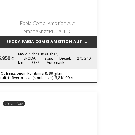
SKODA FABIA COMBI AMBITION AUT. TEMPO*SHZ*PDC*LED
MwSt. nicht ausweisbar,
5.950
SKODA,
Fabia,
Diesel,
275.240
€
km,
90 PS,
Automatik
O₂-Emissionen (kombiniert): 99 g/km,
raftstoffverbrauch (kombiniert): 3,8 l/100 km
Klima | Navi