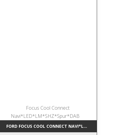
*NAVI*SHZ*DAB
FORD FOCUS COOL CONNECT NAVI*LED*LM*SHZ*SPUR*DAB