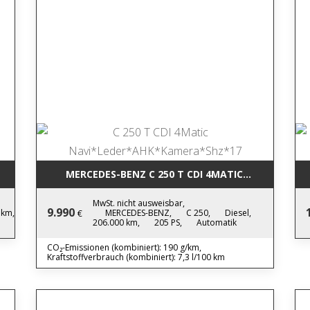
LED*PDC*TEMPO*NEWMODEL
MERCEDES-BENZ C 250 T CDI 4MAT
MwSt. nicht ausweisbar,
9.990
 km,
MERCEDES-BENZ,
C 250,
Diesel,
€
206.000 km,
205 PS,
Automatik
CO₂-Emissionen (kombiniert): 190 g/km,
Kraftstoffverbrauch (kombiniert): 7,3 l/100 km