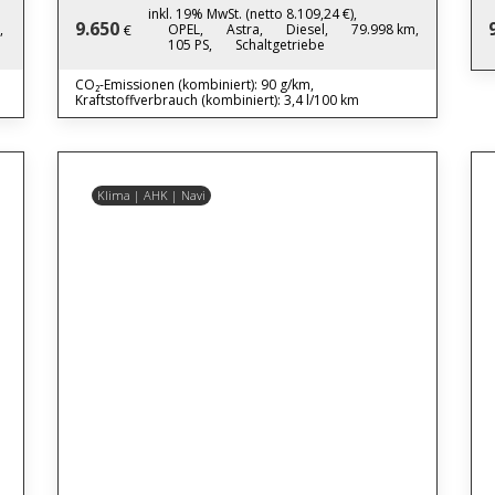
inkl. 19% MwSt. (netto 8.109,24 €),
9.650
,
OPEL,
Astra,
Diesel,
79.998 km,
€
105 PS,
Schaltgetriebe
CO₂-Emissionen (kombiniert): 90 g/km,
Kraftstoffverbrauch (kombiniert): 3,4 l/100 km
Klima | AHK | Navi