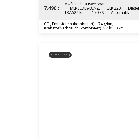
MwSt. nicht ausweisbar,
7.490
MERCEDES-BENZ,
GLK 220,
Diesel
€
137.526 km,
170 PS,
Automatik
CO₂-Emissionen (kombiniert): 174 g/km,
Kraftstoffverbrauch (kombiniert): 6,7 l/100 km
Klima | Navi