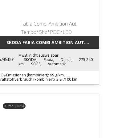
SKODA FABIA COMBI AMBITION AUT. TEMPO*SHZ*PDC*LED
MwSt. nicht ausweisbar,
5.950
SKODA,
Fabia,
Diesel,
275.240
€
km,
90 PS,
Automatik
O₂-Emissionen (kombiniert): 99 g/km,
raftstoffverbrauch (kombiniert): 3,8 l/100 km
Klima | Navi