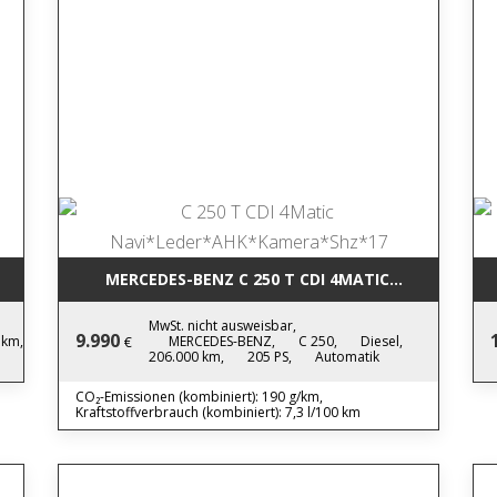
LED*PDC*TEMPO*NEWMODEL
MERCEDES-BENZ C 250 T CDI 4MAT
MwSt. nicht ausweisbar,
9.990
 km,
MERCEDES-BENZ,
C 250,
Diesel,
€
206.000 km,
205 PS,
Automatik
CO₂-Emissionen (kombiniert): 190 g/km,
Kraftstoffverbrauch (kombiniert): 7,3 l/100 km