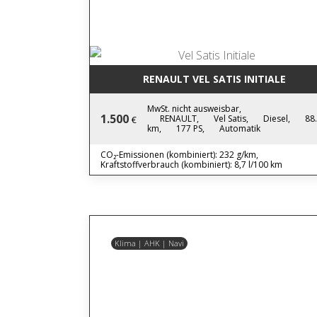
RENAULT VEL SATIS INITIALE
MwSt. nicht ausweisbar,
1.500
RENAULT,
Vel Satis,
Diesel,
88
€
km,
177 PS,
Automatik
CO₂-Emissionen (kombiniert): 232 g/km,
Kraftstoffverbrauch (kombiniert): 8,7 l/100 km
Klima | AHK | Navi