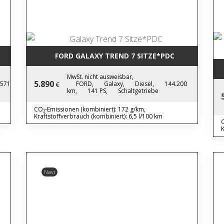
FORD GALAXY TREND 7 SITZE*PDC
MwSt. nicht ausweisbar,
5.890
.571
FORD,
Galaxy,
Diesel,
144.200
€
km,
141 PS,
Schaltgetriebe
CO₂-Emissionen (kombiniert): 172 g/km,
Kraftstoffverbrauch (kombiniert): 6,5 l/100 km
C
K
Navi