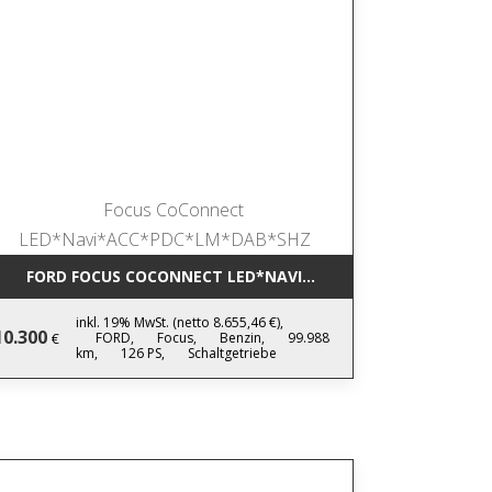
IC NAVI*LEDER*AHK*KAMERA*SHZ*17
FORD FOCUS COCONNECT LED*NAVI*ACC*PDC*LM*DAB*SHZ
inkl. 19% MwSt. (netto 8.655,46 €),
10.300
FORD,
Focus,
Benzin,
99.988
€
km,
126 PS,
Schaltgetriebe