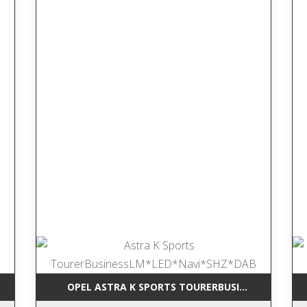
RCEDES-BENZ GLK 220 CDI BLUEEFFI NAVI*LEDER*TEMP*SHZ*AHK*
OPEL ASTRA K SPORTS TOURERBUSINESSLM*LED