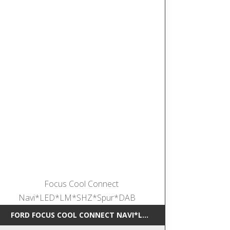
*NAVI*SHZ*DAB
FORD FOCUS COOL CONNECT NAVI*LED*LM*SHZ*SPUR*DAB