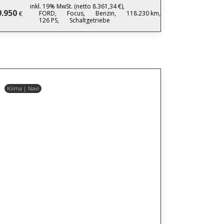
inkl. 19% MwSt. (netto 8.361,34 €),
9.950
FORD,
Focus,
Benzin,
118.230 km,
€
126 PS,
Schaltgetriebe
Klima | Navi