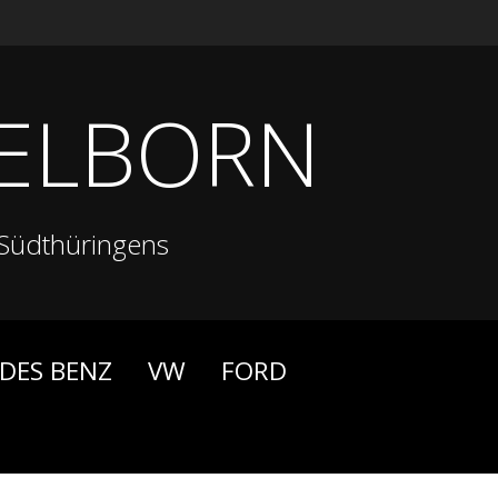
ELBORN
Südthüringens
DES BENZ
VW
FORD