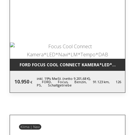
FORD FOCUS COOL CONNECT KAMERA*LED*NAVI*LM
inkl. 19% MwSt. (netto 9.201,68 €),
10.950
FORD,
Focus,
Benzin,
91.123 km,
126
€
PS,
Schaltgetriebe
Klima | Navi