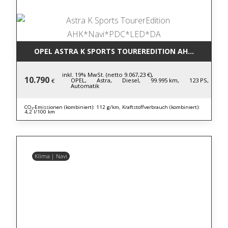
OPEL ASTRA K SPORTS TOUREREDITION AHK*NAVI*P
inkl. 19% MwSt. (netto 9.067,23 €),
10.790
OPEL,
Astra,
Diesel,
99.995 km,
123 PS,
€
Automatik
CO₂-Emissionen (kombiniert): 112 g/km, Kraftstoffverbrauch (kombiniert):
4,2 l/100 km
Klima | Navi