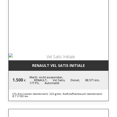
RENAULT VEL SATIS INITIALE
MwSt. nicht ausweisbar,
1.500
RENAULT,
Vel Satis,
Diesel,
88.571 km,
€
177 PS,
Automatik
CO₂-Emissionen (kombiniert): 232 g/km, Kraftstoffverbrauch (kombiniert):
8,7 l/100 km