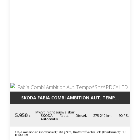
SKODA FABIA COMBI AMBITION AUT. TEMPO*SHZ*PD
MwSt. nicht ausweisbar,
5.950
SKODA,
Fabia,
Diesel,
275.240 km,
90 PS,
€
Automatik
CO₂-Emissionen (kombiniert): 99 g/km, Kraftstoffverbrauch (kombiniert): 3,8
l/100 km