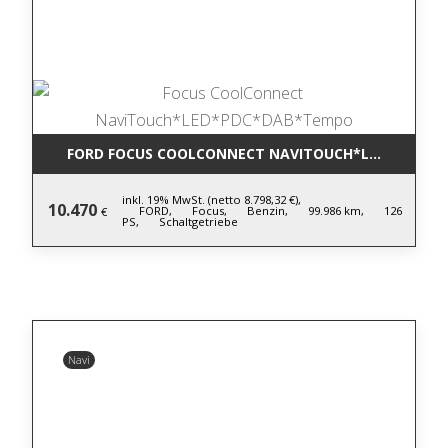
FORD FOCUS COOLCONNECT NAVITOUCH*LED*PDC*D
inkl. 19% MwSt. (netto 8.798,32 €),
10.470
FORD,
Focus,
Benzin,
99.986 km,
126
€
PS,
Schaltgetriebe
Navi