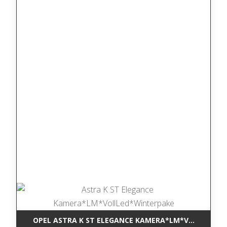
OPEL ASTRA K ST ELEGANCE KAMERA*LM*VOLLLED*W