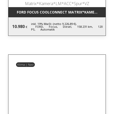
FORD FOCUS COOLCONNECT MATRIX*KAMERA*LM*AC
inkl. 19% MwSt. (netto 9.226,89 €),
10.980
FORD,
Focus,
Diesel,
158.231 km,
120
€
PS,
Automatik
Klima | Navi