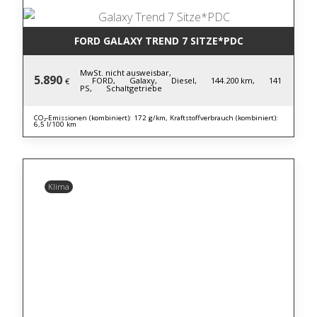
FORD GALAXY TREND 7 SITZE*PDC
MwSt. nicht ausweisbar,
5.890
FORD,
Galaxy,
Diesel,
144.200 km,
141
€
PS,
Schaltgetriebe
CO₂-Emissionen (kombiniert): 172 g/km, Kraftstoffverbrauch (kombiniert):
6,5 l/100 km
Klima