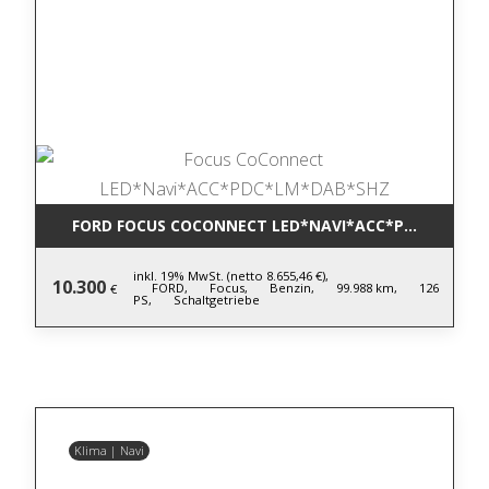
FORD FOCUS COCONNECT LED*NAVI*ACC*PDC*LM*DA
inkl. 19% MwSt. (netto 8.655,46 €),
10.300
FORD,
Focus,
Benzin,
99.988 km,
126
€
PS,
Schaltgetriebe
Klima | Navi