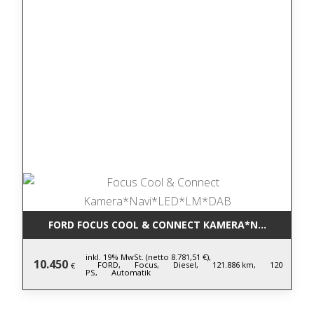
FORD FOCUS COOL & CONNECT KAMERA*NAVI*LED*L
inkl. 19% MwSt. (netto 8.781,51 €),
10.450
FORD,
Focus,
Diesel,
121.886 km,
120
€
PS,
Automatik