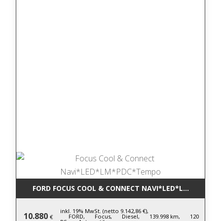
FORD FOCUS COOL & CONNECT NAVI*LED*LM*PDC*T
inkl. 19% MwSt. (netto 9.142,86 €),
10.880
FORD,
Focus,
Diesel,
139.998 km,
120
€