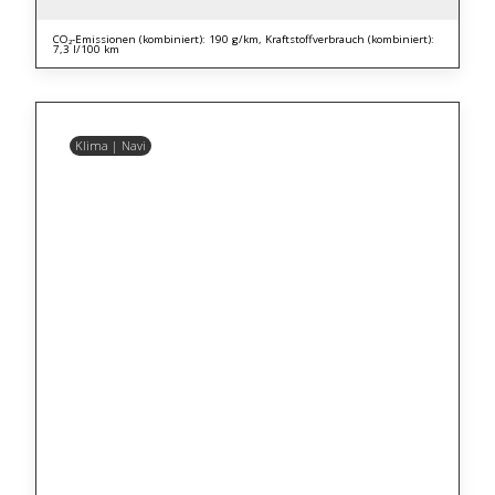
CO₂-Emissionen (kombiniert): 190 g/km, Kraftstoffverbrauch (kombiniert):
7,3 l/100 km
Klima | Navi