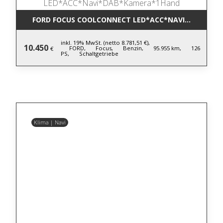
FORD FOCUS COOLCONNECT LED*ACC*NAVI*DAB*KA
inkl. 19% MwSt. (netto 8.781,51 €),
10.450
FORD,
Focus,
Benzin,
95.955 km,
126
€
PS,
Schaltgetriebe
Klima | Navi