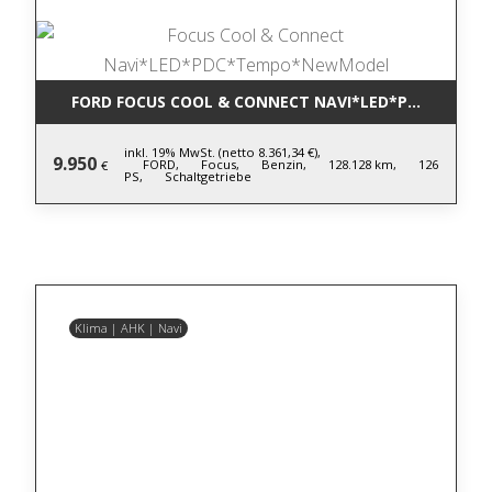
FORD FOCUS COOL & CONNECT NAVI*LED*PDC*TEM
inkl. 19% MwSt. (netto 8.361,34 €),
9.950
FORD,
Focus,
Benzin,
128.128 km,
126
€
PS,
Schaltgetriebe
Klima | AHK | Navi