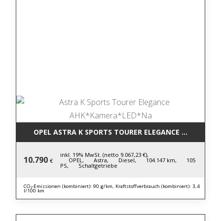
OPEL ASTRA K SPORTS TOURER ELEGANCE AHK*KAM
inkl. 19% MwSt. (netto 9.067,23 €),
10.790
OPEL,
Astra,
Diesel,
104.147 km,
105
€
PS,
Schaltgetriebe
CO₂-Emissionen (kombiniert): 90 g/km, Kraftstoffverbrauch (kombiniert): 3,4
l/100 km