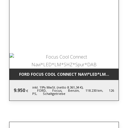
FORD FOCUS COOL CONNECT NAVI*LED*LM*SHZ*SPU
inkl. 19% MwSt. (netto 8.361,34 €),
9.950
FORD,
Focus,
Benzin,
118.230 km,
126
€
PS,
Schaltgetriebe