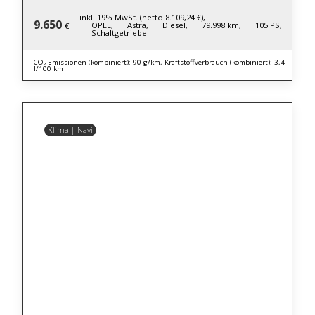
inkl. 19% MwSt. (netto 8.109,24 €),
9.650
OPEL,
Astra,
Diesel,
79.998 km,
105 PS,
€
Schaltgetriebe
CO₂-Emissionen (kombiniert): 90 g/km, Kraftstoffverbrauch (kombiniert): 3,4
l/100 km
Klima | Navi