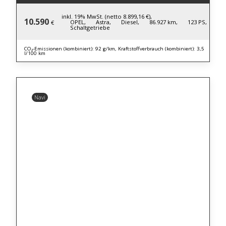
inkl. 19% MwSt. (netto 8.899,16 €),
10.590
OPEL,
Astra,
Diesel,
86.927 km,
123 PS,
€
Schaltgetriebe
CO₂-Emissionen (kombiniert): 92 g/km, Kraftstoffverbrauch (kombiniert): 3,5
l/100 km
Navi