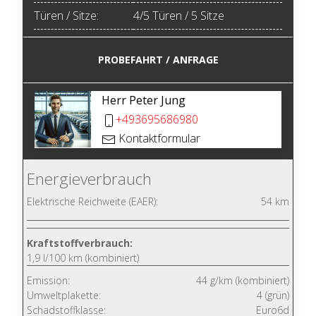
Türen / Sitze:
4/5 Türen / 5 Sitze
PROBEFAHRT / ANFRAGE
Herr Peter Jung
+493695686980
Kontaktformular
Energieverbrauch
Elektrische Reichweite (EAER):
54 km
Kraftstoffverbrauch:
1,9 l/100 km (kombiniert)
Emission:
44 g/km (kombiniert)
Umweltplakette:
4 (grün)
Schadstoffklasse:
Euro6d