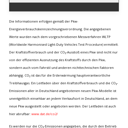
Die Informationen erfolgen gemäß der Pkw-
Energieverbrauchskennzeichnungsverordnung. Die angegebenen
Werte wurden nach dem vorgeschriebenen Messverfahren WLTP
(Worldwide Harmonised Light-Duty Vehicles Test Procedure) ermittelt.
Der Kraftstoffverbrauch und der CO₂-Ausstoß eines Pkw sind nicht nur
von der effizienten Ausnutzung des Kraftstoffs durch den Pkw,
sondern auch vom Fahrstil und anderen nichttechnischen Faktoren
abhängig. CO₂ ist das für die Erderwärmung hauptverantwortliche
Treibhausgas. Ein Leitfaden über den Kraftstoffverbrauch und die CO₂-
Emissionen aller in Deutschland angebotenen neuen Pkw-Modelle ist
unentgeltlich einsehbar an jedem Verkaufsort in Deutschland, an dem
neue Pkw ausgestellt oder angeboten werden. Der Leitfaden ist auch
hier abrufbar:
www.dat.de/co2/
Es werden nur die CO₂-Emissionen angegeben, die durch den Betrieb