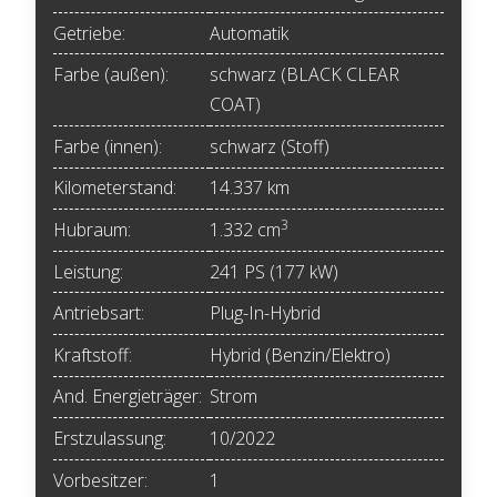
Getriebe:
Automatik
Farbe (außen):
schwarz (BLACK CLEAR
COAT)
Farbe (innen):
schwarz (Stoff)
Kilometerstand:
14.337 km
3
Hubraum:
1.332 cm
Leistung:
241 PS (177 kW)
Antriebsart:
Plug-In-Hybrid
Kraftstoff:
Hybrid (Benzin/Elektro)
And. Energieträger:
Strom
Erstzulassung:
10/2022
Vorbesitzer:
1