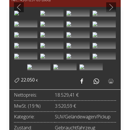
22.050
€
Nettopreis:
18.529,41 €
MwSt. (19.%)
3.520,59 €
Kategorie:
SUV/Geländewagen/Pickup
Zustand:
Gebrauchtfahrzeug