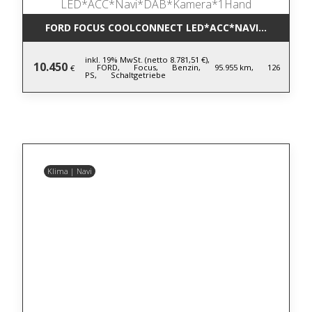
FORD FOCUS COOLCONNECT LED*ACC*NAVI*DAB*KA
inkl. 19% MwSt. (netto 8.781,51 €),
10.450
FORD,
Focus,
Benzin,
95.955 km,
126
€
PS,
Schaltgetriebe
Klima | Navi