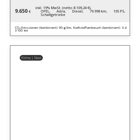
inkl. 19% MwSt. (netto 8.109,24 €),
9.650
OPEL,
Astra,
Diesel,
79.998 km,
105 PS,
€
Schaltgetriebe
CO₂-Emissionen (kombiniert): 90 g/km, Kraftstoffverbrauch (kombiniert): 3,4
l/100 km
Klima | Navi