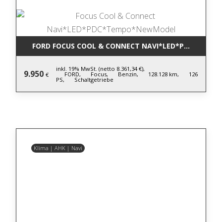
FORD FOCUS COOL & CONNECT NAVI*LED*PDC*TEM
inkl. 19% MwSt. (netto 8.361,34 €),
9.950
FORD,
Focus,
Benzin,
128.128 km,
126
€
PS,
Schaltgetriebe
Klima | AHK | Navi