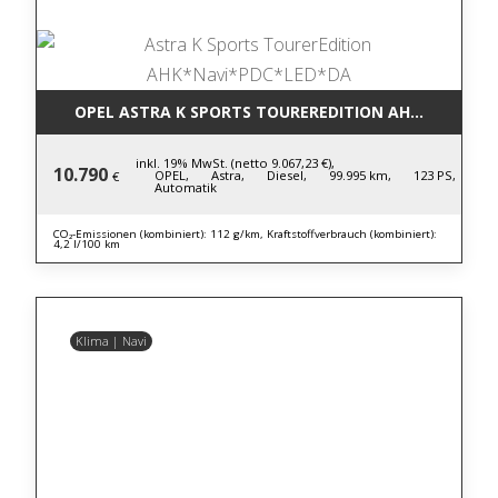
OPEL ASTRA K SPORTS TOUREREDITION AHK*NAVI*P
inkl. 19% MwSt. (netto 9.067,23 €),
10.790
OPEL,
Astra,
Diesel,
99.995 km,
123 PS,
€
Automatik
CO₂-Emissionen (kombiniert): 112 g/km, Kraftstoffverbrauch (kombiniert):
4,2 l/100 km
Klima | Navi