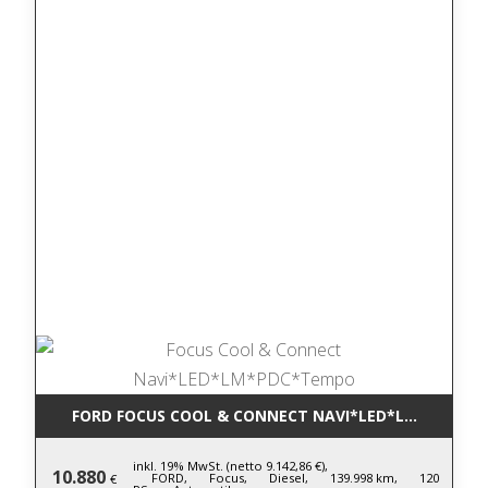
FORD FOCUS COOL & CONNECT NAVI*LED*LM*PDC*T
inkl. 19% MwSt. (netto 9.142,86 €),
10.880
FORD,
Focus,
Diesel,
139.998 km,
120
€