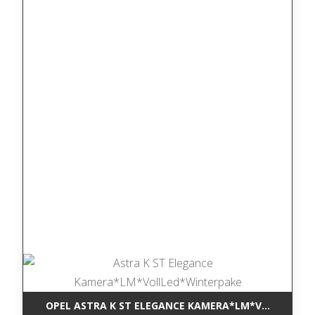
OPEL ASTRA K ST ELEGANCE KAMERA*LM*VOLLLED*W