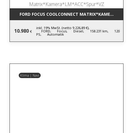
FORD FOCUS COOLCONNECT MATRIX*KAMERA*LM*AC
inkl. 19% MwSt. (netto 9.226,89 €),
10.980
FORD,
Focus,
Diesel,
158.231 km,
120
€
PS,
Automatik
Klima | Navi