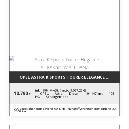
OPEL ASTRA K SPORTS TOURER ELEGANCE AHK*KAM
inkl. 19% MwSt. (netto 9.067,23 €),
10.790
OPEL,
Astra,
Diesel,
104.147 km,
105
€
PS,
Schaltgetriebe
CO₂-Emissionen (kombiniert): 90 g/km, Kraftstoffverbrauch (kombiniert): 3,4
l/100 km