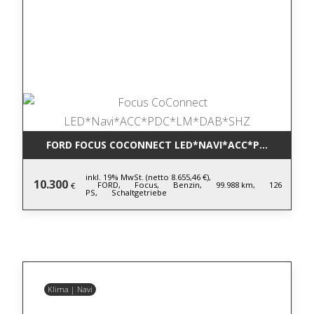
FORD FOCUS COCONNECT LED*NAVI*ACC*PDC*LM*DA
inkl. 19% MwSt. (netto 8.655,46 €),
10.300
FORD,
Focus,
Benzin,
99.988 km,
126
€
PS,
Schaltgetriebe
Klima | Navi