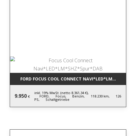
FORD FOCUS COOL CONNECT NAVI*LED*LM*SHZ*SPU
inkl. 19% MwSt. (netto 8.361,34 €),
9.950
FORD,
Focus,
Benzin,
118.230 km,
126
€
PS,
Schaltgetriebe