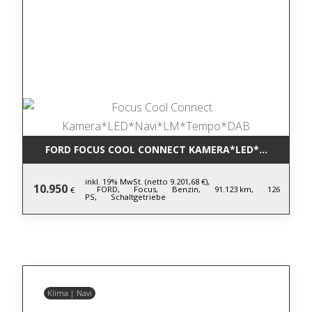
FORD FOCUS COOL CONNECT KAMERA*LED*NAVI*LM
inkl. 19% MwSt. (netto 9.201,68 €),
10.950
FORD,
Focus,
Benzin,
91.123 km,
126
€
PS,
Schaltgetriebe
Klima | Navi