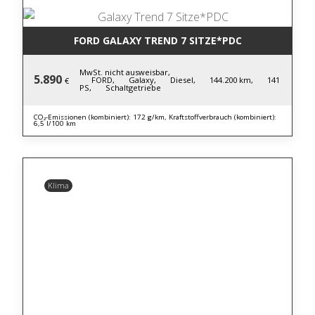
FORD GALAXY TREND 7 SITZE*PDC
MwSt. nicht ausweisbar,
5.890
FORD,
Galaxy,
Diesel,
144.200 km,
141
€
PS,
Schaltgetriebe
CO₂-Emissionen (kombiniert): 172 g/km, Kraftstoffverbrauch (kombiniert):
6,5 l/100 km
Klima