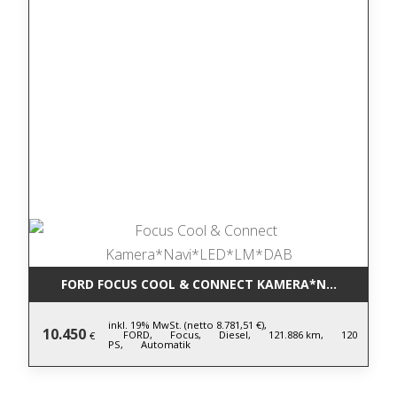
FORD FOCUS COOL & CONNECT KAMERA*NAVI*LED*L
inkl. 19% MwSt. (netto 8.781,51 €),
10.450
FORD,
Focus,
Diesel,
121.886 km,
120
€
PS,
Automatik