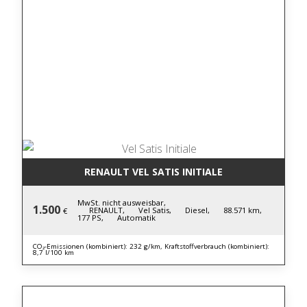
RENAULT VEL SATIS INITIALE
MwSt. nicht ausweisbar,
1.500
RENAULT,
Vel Satis,
Diesel,
88.571 km,
€
177 PS,
Automatik
CO₂-Emissionen (kombiniert): 232 g/km, Kraftstoffverbrauch (kombiniert):
8,7 l/100 km