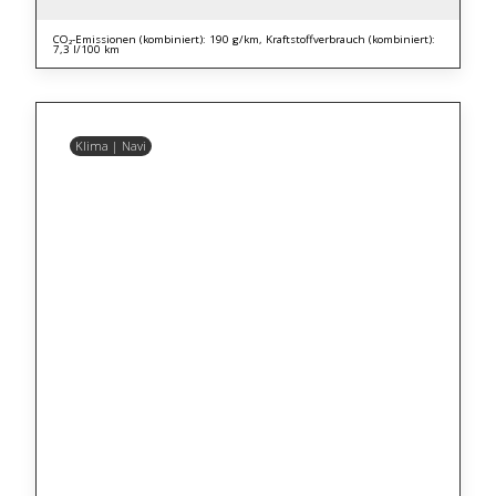
CO₂-Emissionen (kombiniert): 190 g/km, Kraftstoffverbrauch (kombiniert):
7,3 l/100 km
Klima | Navi