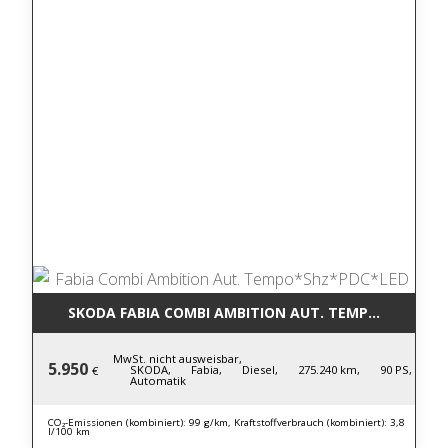
SKODA FABIA COMBI AMBITION AUT. TEMPO*SHZ*PD
MwSt. nicht ausweisbar,
5.950
SKODA,
Fabia,
Diesel,
275.240 km,
90 PS,
€
Automatik
CO₂-Emissionen (kombiniert): 99 g/km, Kraftstoffverbrauch (kombiniert): 3,8
l/100 km