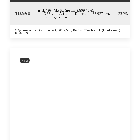
inkl. 19% MwSt. (netto 8.899,16 €),
10.590
OPEL,
Astra,
Diesel,
86.927 km,
123 PS,
€
Schaltgetriebe
CO₂-Emissionen (kombiniert): 92 g/km, Kraftstoffverbrauch (kombiniert): 3,5
l/100 km
Navi