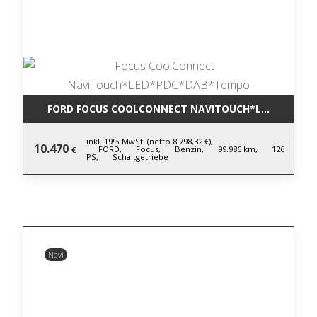
FORD FOCUS COOLCONNECT NAVITOUCH*LED*PDC*D
inkl. 19% MwSt. (netto 8.798,32 €),
10.470
FORD,
Focus,
Benzin,
99.986 km,
126
€
PS,
Schaltgetriebe
Navi