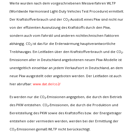
Werte wurden nach dem vorgeschriebenen Messverfahren WLTP
(Worldwide Harmonised Light-Duty Vehicles Test Procedure) ermittelt.
Der Kraftstoffverbrauch und der CO₂-Ausstoß eines Pkw sind nicht nur
von der effizienten Ausnutzung des Kraftstoffs durch den Pkw,
sondern auch vom Fahrstil und anderen nichttechnischen Faktoren
abhängig. CO₂ ist das für die Erderwärmung hauptverantwortliche
Treibhausgas. Ein Leitfaden über den Kraftstoffverbrauch und die CO₂-
Emissionen aller in Deutschland angebotenen neuen Pkw-Modelle ist
unentgeltlich einsehbar an jedem Verkaufsort in Deutschland, an dem
neue Pkw ausgestellt oder angeboten werden. Der Leitfaden ist auch
hier abrufbar:
www.dat.de/co2/
Es werden nur die CO₂-Emissionen angegeben, die durch den Betrieb
des PKW entstehen. CO₂-Emissionen, die durch die Produktion und
Bereitstellung des PKW sowie des Kraftstoffes bzw. der Energieträger
entstehen oder vermieden werden, werden bei der Ermittlung der
CO₂-Emissionen gemäß WLTP nicht berücksichtigt.