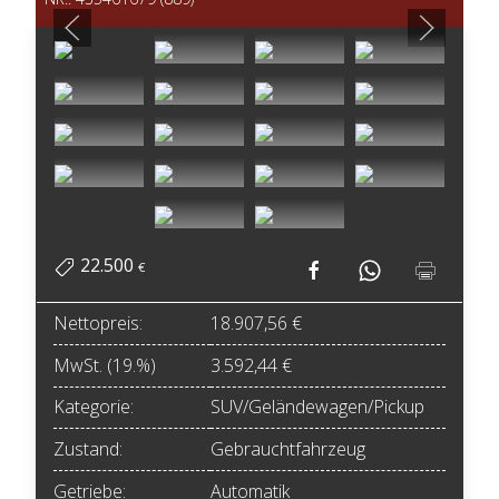
22.500
€
Nettopreis:
18.907,56 €
MwSt. (19.%)
3.592,44 €
Kategorie:
SUV/Geländewagen/Pickup
Zustand:
Gebrauchtfahrzeug
Getriebe:
Automatik