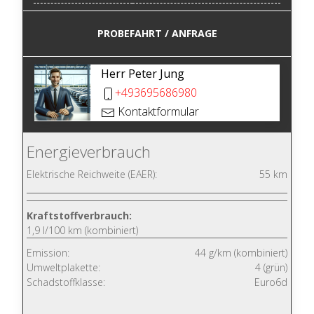
PROBEFAHRT / ANFRAGE
Herr Peter Jung
+493695686980
Kontaktformular
Energieverbrauch
Elektrische Reichweite (EAER):
55 km
Kraftstoffverbrauch:
1,9 l/100 km (kombiniert)
Emission:
44 g/km (kombiniert)
Umweltplakette:
4 (grün)
Schadstoffklasse:
Euro6d