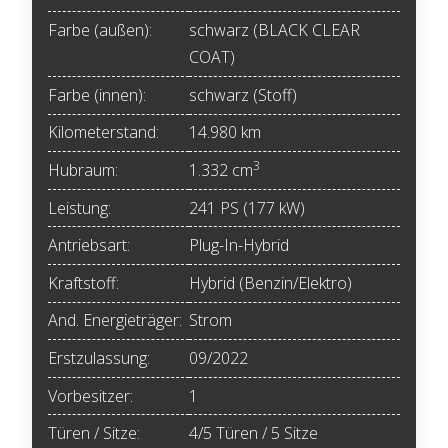
Farbe (außen):
schwarz (BLACK CLEAR
COAT)
Farbe (innen):
schwarz (Stoff)
Kilometerstand:
14.980 km
3
Hubraum:
1.332 cm
Leistung:
241 PS (177 kW)
Antriebsart:
Plug-In-Hybrid
Kraftstoff:
Hybrid (Benzin/Elektro)
And. Energieträger:
Strom
Erstzulassung:
09/2022
Vorbesitzer:
1
Türen / Sitze:
4/5 Türen / 5 Sitze