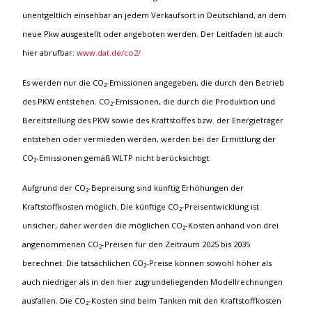
unentgeltlich einsehbar an jedem Verkaufsort in Deutschland, an dem
neue Pkw ausgestellt oder angeboten werden. Der Leitfaden ist auch
hier abrufbar:
www.dat.de/co2/
Es werden nur die CO₂-Emissionen angegeben, die durch den Betrieb
des PKW entstehen. CO₂-Emissionen, die durch die Produktion und
Bereitstellung des PKW sowie des Kraftstoffes bzw. der Energieträger
entstehen oder vermieden werden, werden bei der Ermittlung der
CO₂-Emissionen gemäß WLTP nicht berücksichtigt.
Aufgrund der CO₂-Bepreisung sind künftig Erhöhungen der
Kraftstoffkosten möglich. Die künftige CO₂-Preisentwicklung ist
unsicher, daher werden die möglichen CO₂-Kosten anhand von drei
angenommenen CO₂-Preisen für den Zeitraum 2025 bis 2035
berechnet. Die tatsächlichen CO₂-Preise können sowohl höher als
auch niedriger als in den hier zugrundeliegenden Modellrechnungen
ausfallen. Die CO₂-Kosten sind beim Tanken mit den Kraftstoffkosten