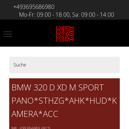
+493695686980
Mo-Fr: 09.00 - 18.00, Sa: 09:00 - 14:00
Mobile Menu Toggle
Suche
BMW 320 D XD M SPORT
PANO*STHZG*AHK*HUD*K
AMERA*ACC
NR.: 435356955 (917)