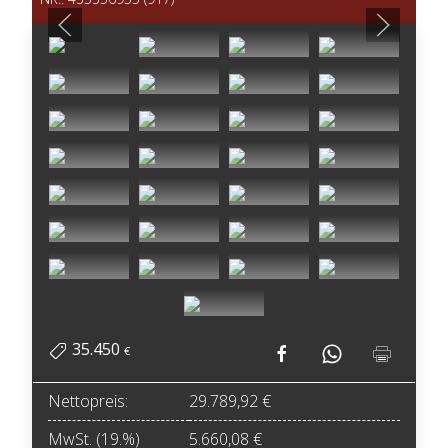
35.450
€
Nettopreis:
29.789,92 €
MwSt. (19.%)
5.660,08 €