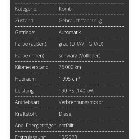
Kategorie:
Kombi
Zustand:
Gebrauchtfahrzeug
Getriebe:
Automatik
Farbe (außen):
grau (DRAVITGRAU)
Farbe (innen):
schwarz (Vollleder)
Kilometerstand:
76.000 km
3
Hubraum:
1.995 cm
Leistung:
190 PS (140 kW)
Antriebsart:
Verbrennungsmotor
Kraftstoff:
Diesel
And. Energieträger:
entfällt
Erstzulassung:
10/2023