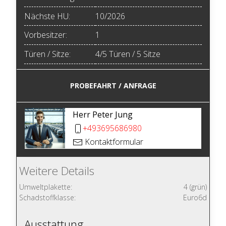
Nächste HU:
10/2026
Vorbesitzer:
1
Türen / Sitze:
4/5 Türen / 5 Sitze
PROBEFAHRT / ANFRAGE
Herr Peter Jung
+493695686980
Kontaktformular
Weitere Details
Umweltplakette:
4 (grün)
Schadstoffklasse:
Euro6d
Ausstattung