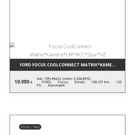
FORD FOCUS COOLCONNECT MATRIX*KAMERA*LM*AC
inkl. 19% MwSt. (netto 9.226,89 €),
10.980
FORD,
Focus,
Diesel,
158.231 km,
120
€
PS,
Automatik
Klima | Navi