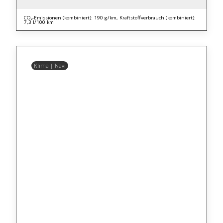
CO₂-Emissionen (kombiniert): 190 g/km, Kraftstoffverbrauch (kombiniert):
7,3 l/100 km
Klima | Navi