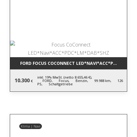
FORD FOCUS COCONNECT LED*NAVI*ACC*PDC*LM*DA
inkl. 19% MwSt. (netto 8.655,46 €),
10.300
FORD,
Focus,
Benzin,
99.988 km,
126
€
PS,
Schaltgetriebe
Klima | Navi