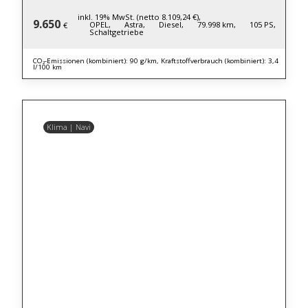
inkl. 19% MwSt. (netto 8.109,24 €),
9.650
OPEL,
Astra,
Diesel,
79.998 km,
105 PS,
€
Schaltgetriebe
CO₂-Emissionen (kombiniert): 90 g/km, Kraftstoffverbrauch (kombiniert): 3,4
l/100 km
Klima | Navi