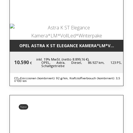
OPEL ASTRA K ST ELEGANCE KAMERA*LM*VOLLLED*W
inkl. 19% MwSt. (netto 8.899,16 €),
10.590
OPEL,
Astra,
Diesel,
86.927 km,
123 PS,
€
Schaltgetriebe
CO₂-Emissionen (kombiniert): 92 g/km, Kraftstoffverbrauch (kombiniert): 3,5
l/100 km
Navi