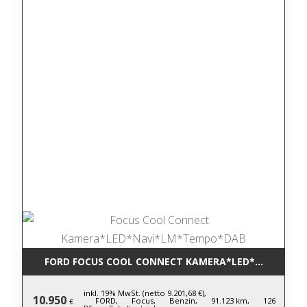
FORD FOCUS COOL CONNECT KAMERA*LED*NAVI*LM
inkl. 19% MwSt. (netto 9.201,68 €),
10.950
FORD,
Focus,
Benzin,
91.123 km,
126
€