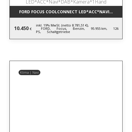
FORD FOCUS COOLCONNECT LED*ACC*NAVI*DAB*KA
inkl. 19% MwSt. (netto 8.781,51 €),
10.450
FORD,
Focus,
Benzin,
95.955 km,
126
€
PS,
Schaltgetriebe
Klima | Navi