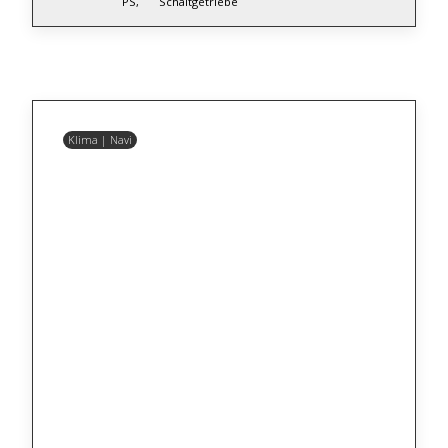
PS,
Schaltgetriebe
Klima | Navi