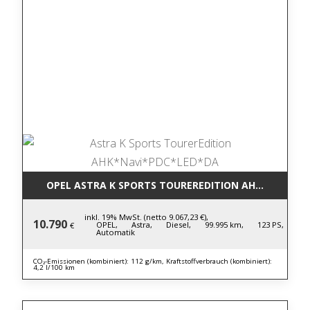
OPEL ASTRA K SPORTS TOUREREDITION AHK*NAVI*P
inkl. 19% MwSt. (netto 9.067,23 €),
10.790
OPEL,
Astra,
Diesel,
99.995 km,
123 PS,
€
Automatik
CO₂-Emissionen (kombiniert): 112 g/km, Kraftstoffverbrauch (kombiniert):
4,2 l/100 km