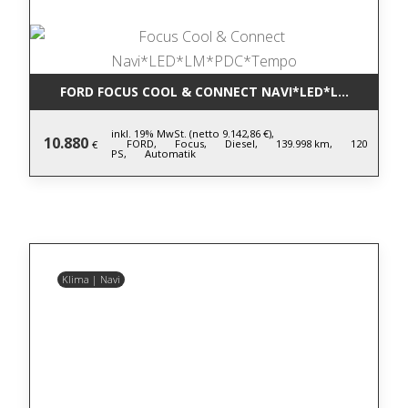
FORD FOCUS COOL & CONNECT NAVI*LED*LM*PDC*T
inkl. 19% MwSt. (netto 9.142,86 €),
10.880
FORD,
Focus,
Diesel,
139.998 km,
120
€
PS,
Automatik
Klima | Navi