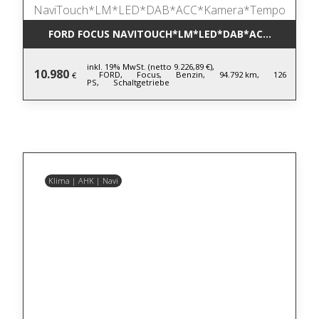
FORD FOCUS NAVITOUCH*LM*LED*DAB*ACC*KAMER
inkl. 19% MwSt. (netto 9.226,89 €),
10.980
FORD,
Focus,
Benzin,
94.792 km,
126
€
PS,
Schaltgetriebe
Klima | AHK | Navi