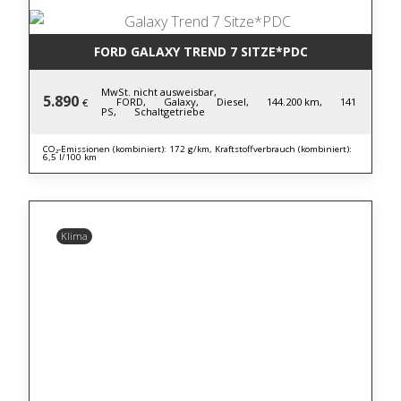
FORD GALAXY TREND 7 SITZE*PDC
MwSt. nicht ausweisbar,
5.890
FORD,
Galaxy,
Diesel,
144.200 km,
141
€
PS,
Schaltgetriebe
CO₂-Emissionen (kombiniert): 172 g/km, Kraftstoffverbrauch (kombiniert):
6,5 l/100 km
Klima