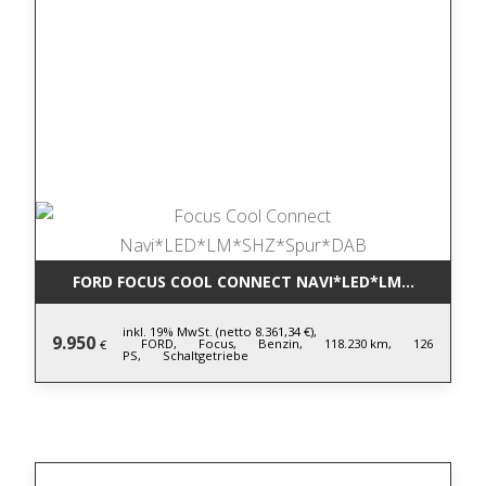
FORD FOCUS COOL CONNECT NAVI*LED*LM*SHZ*SPU
inkl. 19% MwSt. (netto 8.361,34 €),
9.950
FORD,
Focus,
Benzin,
118.230 km,
126
€
PS,
Schaltgetriebe