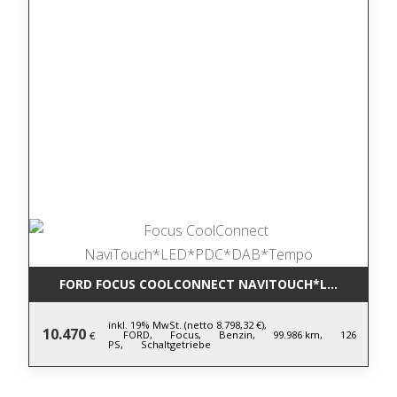
FORD FOCUS COOLCONNECT NAVITOUCH*LED*PDC*D
inkl. 19% MwSt. (netto 8.798,32 €),
10.470
FORD,
Focus,
Benzin,
99.986 km,
126
€
PS,
Schaltgetriebe