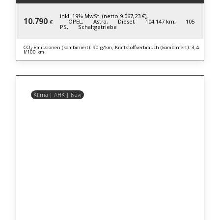
inkl. 19% MwSt. (netto 9.067,23 €),
10.790
OPEL,
Astra,
Diesel,
104.147 km,
105
€
PS,
Schaltgetriebe
CO₂-Emissionen (kombiniert): 90 g/km, Kraftstoffverbrauch (kombiniert): 3,4
l/100 km
Klima | AHK | Navi