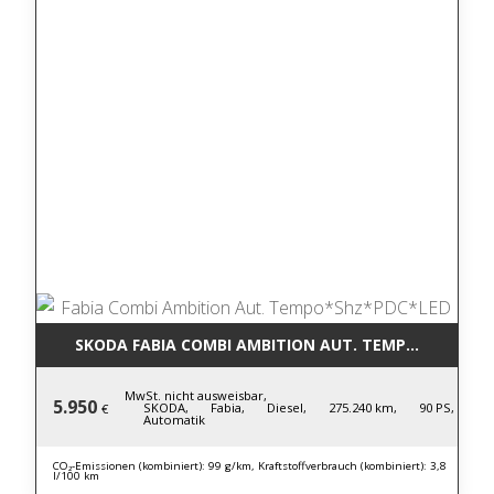
SKODA FABIA COMBI AMBITION AUT. TEMPO*SHZ*PD
MwSt. nicht ausweisbar,
5.950
SKODA,
Fabia,
Diesel,
275.240 km,
90 PS,
€
Automatik
CO₂-Emissionen (kombiniert): 99 g/km, Kraftstoffverbrauch (kombiniert): 3,8
l/100 km