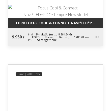
FORD FOCUS COOL & CONNECT NAVI*LED*PDC*TEM
inkl. 19% MwSt. (netto 8.361,34 €),
9.950
FORD,
Focus,
Benzin,
128.128 km,
126
€
PS,
Schaltgetriebe
Klima | AHK | Navi