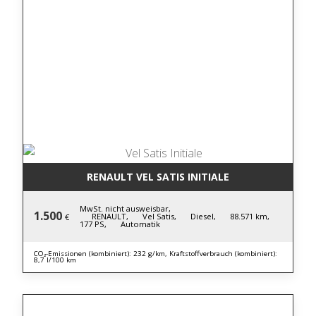
RENAULT VEL SATIS INITIALE
MwSt. nicht ausweisbar,
1.500
RENAULT,
Vel Satis,
Diesel,
88.571 km,
€
177 PS,
Automatik
CO₂-Emissionen (kombiniert): 232 g/km, Kraftstoffverbrauch (kombiniert):
8,7 l/100 km