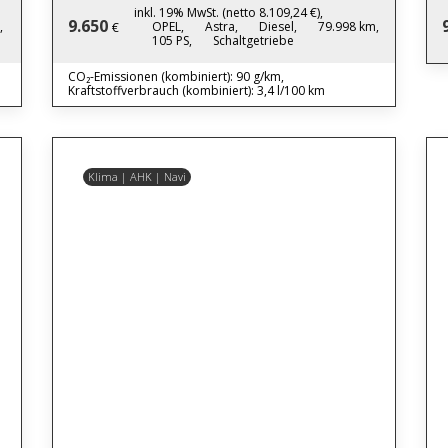
inkl. 19% MwSt. (netto 8.109,24 €),
9.650
,
OPEL,
Astra,
Diesel,
79.998 km,
€
105 PS,
Schaltgetriebe
CO₂-Emissionen (kombiniert): 90 g/km,
Kraftstoffverbrauch (kombiniert): 3,4 l/100 km
Klima | AHK | Navi