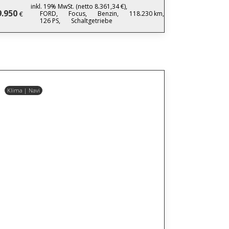
inkl. 19% MwSt. (netto 8.361,34 €),
9.950
FORD,
Focus,
Benzin,
118.230 km,
€
126 PS,
Schaltgetriebe
Klima | Navi