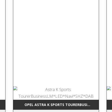
RCEDES-BENZ GLK 220 CDI BLUEEFFI NAVI*LEDER*TEMP*SHZ*AHK*
OPEL ASTRA K SPORTS TOURERBUSINESSLM*LED