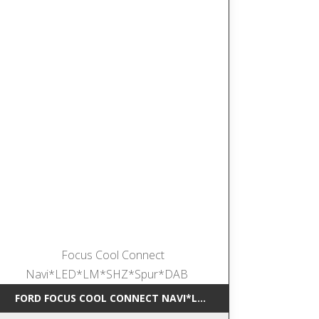
*NAVI*SHZ*DAB
FORD FOCUS COOL CONNECT NAVI*LED*LM*SHZ*SPUR*DAB