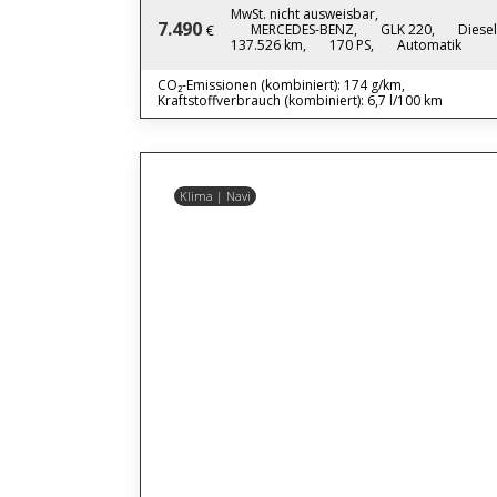
MwSt. nicht ausweisbar,
7.490
MERCEDES-BENZ,
GLK 220,
Diesel
€
137.526 km,
170 PS,
Automatik
CO₂-Emissionen (kombiniert): 174 g/km,
Kraftstoffverbrauch (kombiniert): 6,7 l/100 km
Klima | Navi