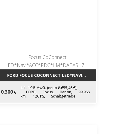
IC NAVI*LEDER*AHK*KAMERA*SHZ*17
FORD FOCUS COCONNECT LED*NAVI*ACC*PDC*LM*DAB*SHZ
inkl. 19% MwSt. (netto 8.655,46 €),
10.300
FORD,
Focus,
Benzin,
99.988
€
km,
126 PS,
Schaltgetriebe