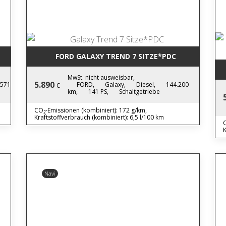
FORD GALAXY TREND 7 SITZE*PDC
MwSt. nicht ausweisbar,
5.890
.571
FORD,
Galaxy,
Diesel,
144.200
€
km,
141 PS,
Schaltgetriebe
CO₂-Emissionen (kombiniert): 172 g/km,
Kraftstoffverbrauch (kombiniert): 6,5 l/100 km
C
K
Navi