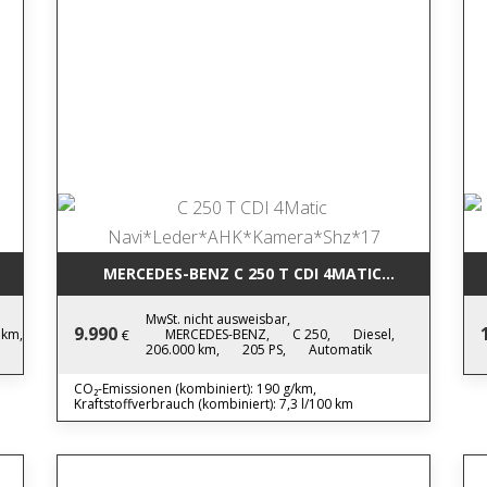
LED*PDC*TEMPO*NEWMODEL
MERCEDES-BENZ C 250 T CDI 4MAT
MwSt. nicht ausweisbar,
9.990
 km,
MERCEDES-BENZ,
C 250,
Diesel,
€
206.000 km,
205 PS,
Automatik
CO₂-Emissionen (kombiniert): 190 g/km,
Kraftstoffverbrauch (kombiniert): 7,3 l/100 km