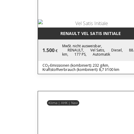
RENAULT VEL SATIS INITIALE
MwSt. nicht ausweisbar,
1.500
RENAULT,
Vel Satis,
Diesel,
88
€
km,
177 PS,
Automatik
CO₂-Emissionen (kombiniert): 232 g/km,
Kraftstoffverbrauch (kombiniert): 8,7 l/100 km
Klima | AHK | Navi