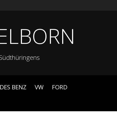
ELBORN
Südthüringens
DES BENZ
VW
FORD