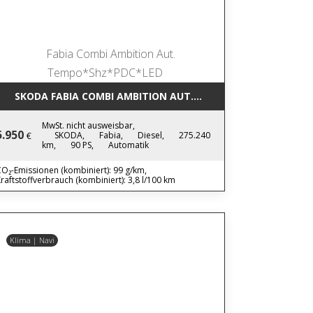
SKODA FABIA COMBI AMBITION AUT. TEMPO*SHZ*PDC*LED
MwSt. nicht ausweisbar,
5.950
SKODA,
Fabia,
Diesel,
275.240
€
km,
90 PS,
Automatik
O₂-Emissionen (kombiniert): 99 g/km,
raftstoffverbrauch (kombiniert): 3,8 l/100 km
Klima | Navi