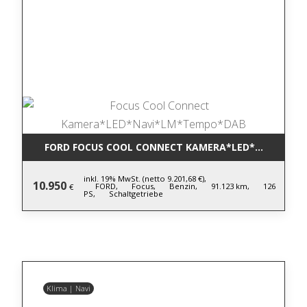
FORD FOCUS COOL CONNECT KAMERA*LED*NAVI*LM
inkl. 19% MwSt. (netto 9.201,68 €),
10.950
FORD,
Focus,
Benzin,
91.123 km,
126
€
PS,
Schaltgetriebe
Klima | Navi