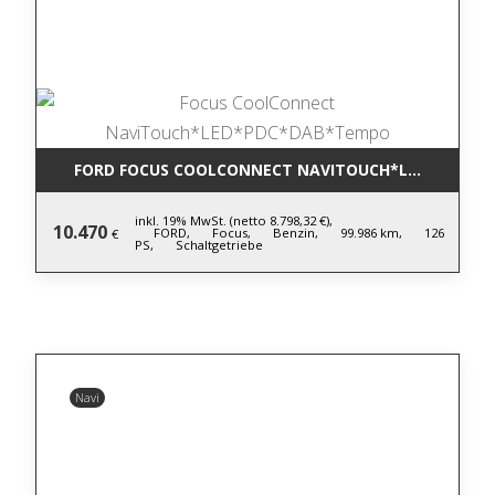
FORD FOCUS COOLCONNECT NAVITOUCH*LED*PDC*D
inkl. 19% MwSt. (netto 8.798,32 €),
10.470
FORD,
Focus,
Benzin,
99.986 km,
126
€
PS,
Schaltgetriebe
Navi