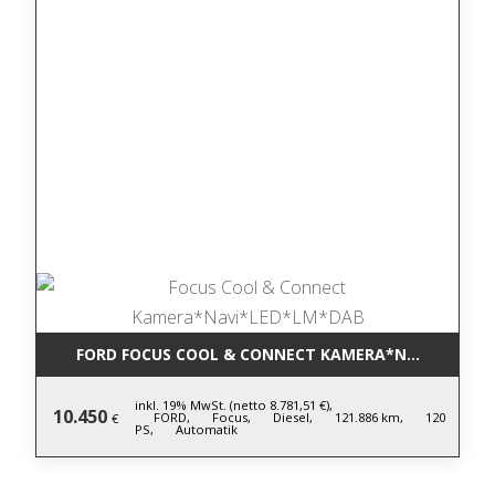
FORD FOCUS COOL & CONNECT KAMERA*NAVI*LED*L
inkl. 19% MwSt. (netto 8.781,51 €),
10.450
FORD,
Focus,
Diesel,
121.886 km,
120
€
PS,
Automatik