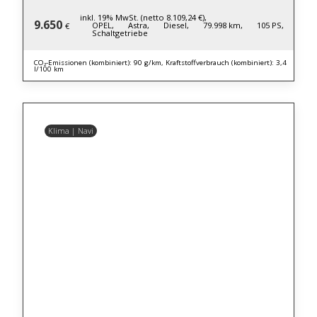
inkl. 19% MwSt. (netto 8.109,24 €),
9.650
OPEL,
Astra,
Diesel,
79.998 km,
105 PS,
€
Schaltgetriebe
CO₂-Emissionen (kombiniert): 90 g/km, Kraftstoffverbrauch (kombiniert): 3,4
l/100 km
Klima | Navi