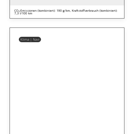
CO₂-Emissionen (kombiniert): 190 g/km, Kraftstoffverbrauch (kombiniert):
7,3 l/100 km
Klima | Navi