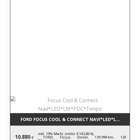
FORD FOCUS COOL & CONNECT NAVI*LED*LM*PDC*T
inkl. 19% MwSt. (netto 9.142,86 €),
10.880
FORD,
Focus,
Diesel,
139.998 km,
120
€