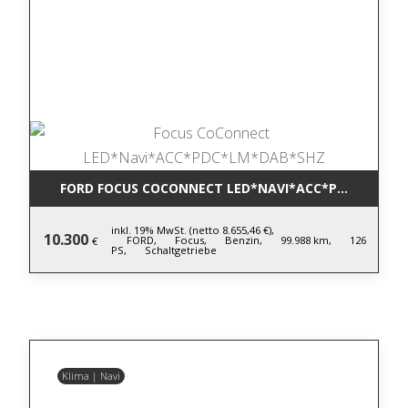
FORD FOCUS COCONNECT LED*NAVI*ACC*PDC*LM*DA
inkl. 19% MwSt. (netto 8.655,46 €),
10.300
FORD,
Focus,
Benzin,
99.988 km,
126
€
PS,
Schaltgetriebe
Klima | Navi