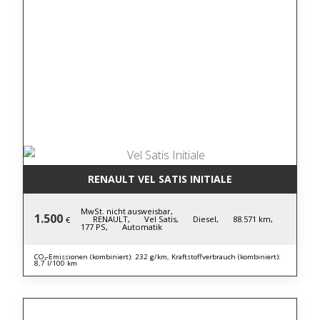
RENAULT VEL SATIS INITIALE
MwSt. nicht ausweisbar,
1.500
RENAULT,
Vel Satis,
Diesel,
88.571 km,
€
177 PS,
Automatik
CO₂-Emissionen (kombiniert): 232 g/km, Kraftstoffverbrauch (kombiniert):
8,7 l/100 km