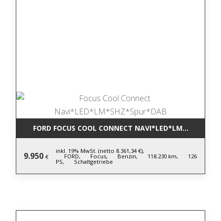
FORD FOCUS COOL CONNECT NAVI*LED*LM*SHZ*SPU
inkl. 19% MwSt. (netto 8.361,34 €),
9.950
FORD,
Focus,
Benzin,
118.230 km,
126
€
PS,
Schaltgetriebe