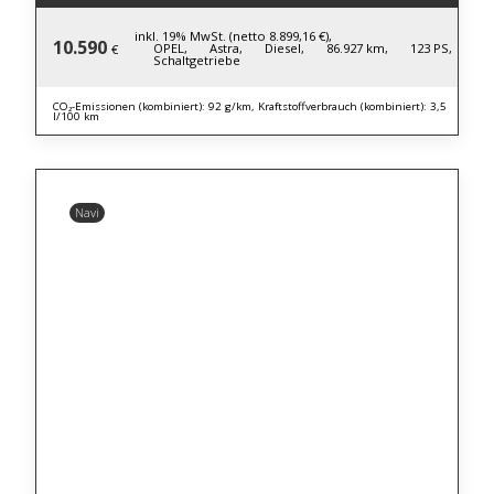
inkl. 19% MwSt. (netto 8.899,16 €),
10.590
OPEL,
Astra,
Diesel,
86.927 km,
123 PS,
€
Schaltgetriebe
CO₂-Emissionen (kombiniert): 92 g/km, Kraftstoffverbrauch (kombiniert): 3,5
l/100 km
Navi