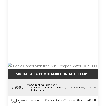
SKODA FABIA COMBI AMBITION AUT. TEMPO*SHZ*PD
MwSt. nicht ausweisbar,
5.950
SKODA,
Fabia,
Diesel,
275.240 km,
90 PS,
€
Automatik
CO₂-Emissionen (kombiniert): 99 g/km, Kraftstoffverbrauch (kombiniert): 3,8
l/100 km