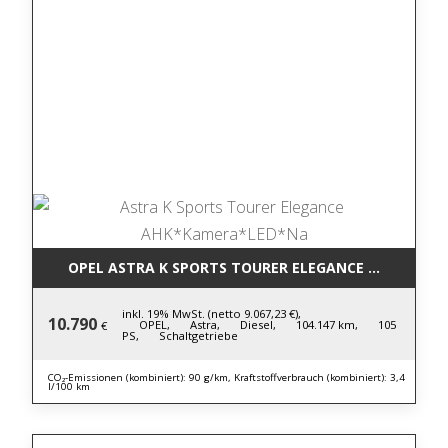
OPEL ASTRA K SPORTS TOURER ELEGANCE AHK*KAM
inkl. 19% MwSt. (netto 9.067,23 €),
10.790
OPEL,
Astra,
Diesel,
104.147 km,
105
€
PS,
Schaltgetriebe
CO₂-Emissionen (kombiniert): 90 g/km, Kraftstoffverbrauch (kombiniert): 3,4
l/100 km