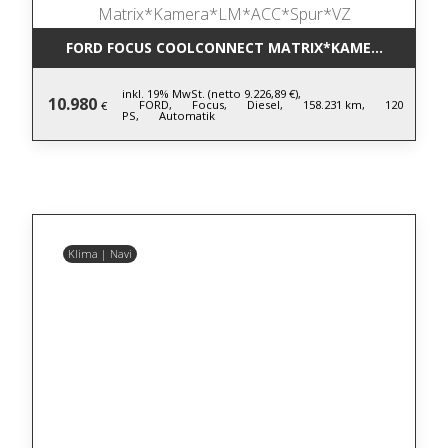
FORD FOCUS COOLCONNECT MATRIX*KAMERA*LM*AC
inkl. 19% MwSt. (netto 9.226,89 €),
10.980
FORD,
Focus,
Diesel,
158.231 km,
120
€
PS,
Automatik
Klima | Navi