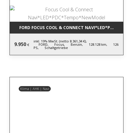
FORD FOCUS COOL & CONNECT NAVI*LED*PDC*TEM
inkl. 19% MwSt. (netto 8.361,34 €),
9.950
FORD,
Focus,
Benzin,
128.128 km,
126
€
PS,
Schaltgetriebe
Klima | AHK | Navi