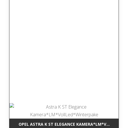
OPEL ASTRA K ST ELEGANCE KAMERA*LM*VOLLLED*W