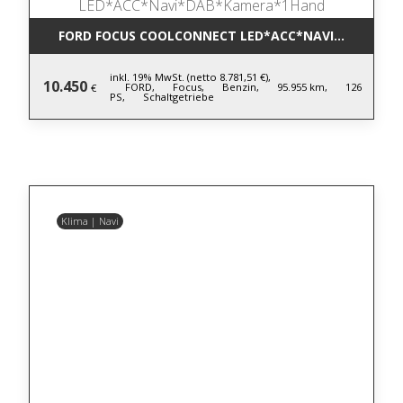
FORD FOCUS COOLCONNECT LED*ACC*NAVI*DAB*KA
inkl. 19% MwSt. (netto 8.781,51 €),
10.450
FORD,
Focus,
Benzin,
95.955 km,
126
€
PS,
Schaltgetriebe
Klima | Navi