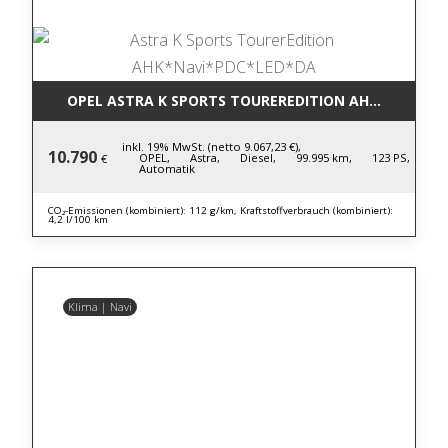
OPEL ASTRA K SPORTS TOUREREDITION AHK*NAVI*P
inkl. 19% MwSt. (netto 9.067,23 €),
10.790
OPEL,
Astra,
Diesel,
99.995 km,
123 PS,
€
Automatik
CO₂-Emissionen (kombiniert): 112 g/km, Kraftstoffverbrauch (kombiniert):
4,2 l/100 km
Klima | Navi