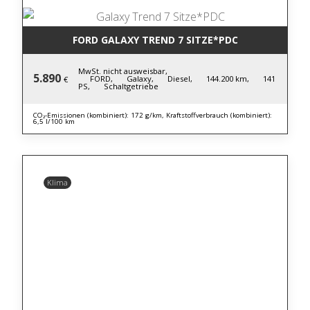
FORD GALAXY TREND 7 SITZE*PDC
MwSt. nicht ausweisbar,
5.890
FORD,
Galaxy,
Diesel,
144.200 km,
141
€
PS,
Schaltgetriebe
CO₂-Emissionen (kombiniert): 172 g/km, Kraftstoffverbrauch (kombiniert):
6,5 l/100 km
Klima