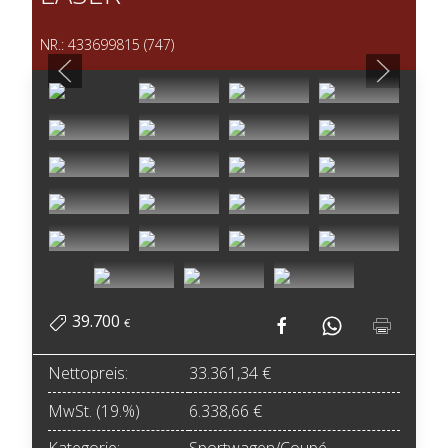
NR.: 433699815 (747)
39.700
€
Nettopreis:
33.361,34 €
MwSt. (19.%)
6.338,66 €