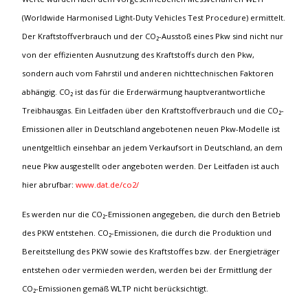
(Worldwide Harmonised Light-Duty Vehicles Test Procedure) ermittelt.
Der Kraftstoffverbrauch und der CO₂-Ausstoß eines Pkw sind nicht nur
von der effizienten Ausnutzung des Kraftstoffs durch den Pkw,
sondern auch vom Fahrstil und anderen nichttechnischen Faktoren
abhängig. CO₂ ist das für die Erderwärmung hauptverantwortliche
Treibhausgas. Ein Leitfaden über den Kraftstoffverbrauch und die CO₂-
Emissionen aller in Deutschland angebotenen neuen Pkw-Modelle ist
unentgeltlich einsehbar an jedem Verkaufsort in Deutschland, an dem
neue Pkw ausgestellt oder angeboten werden. Der Leitfaden ist auch
hier abrufbar:
www.dat.de/co2/
Es werden nur die CO₂-Emissionen angegeben, die durch den Betrieb
des PKW entstehen. CO₂-Emissionen, die durch die Produktion und
Bereitstellung des PKW sowie des Kraftstoffes bzw. der Energieträger
entstehen oder vermieden werden, werden bei der Ermittlung der
CO₂-Emissionen gemäß WLTP nicht berücksichtigt.