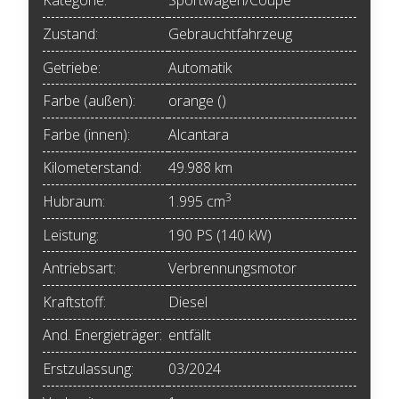
Kategorie:
Sportwagen/Coupé
Zustand:
Gebrauchtfahrzeug
Getriebe:
Automatik
Farbe (außen):
orange ()
Farbe (innen):
Alcantara
Kilometerstand:
49.988 km
3
Hubraum:
1.995 cm
Leistung:
190 PS (140 kW)
Antriebsart:
Verbrennungsmotor
Kraftstoff:
Diesel
And. Energieträger:
entfällt
Erstzulassung:
03/2024