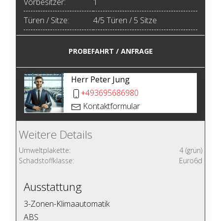
Vorbesitzer:
1
Türen / Sitze:
4/5 Türen / 5 Sitze
PROBEFAHRT / ANFRAGE
Herr Peter Jung
+493695686980
Kontaktformular
Weitere Details
Umweltplakette:
4 (grün)
Schadstoffklasse:
Euro6d
Ausstattung
3-Zonen-Klimaautomatik
ABS