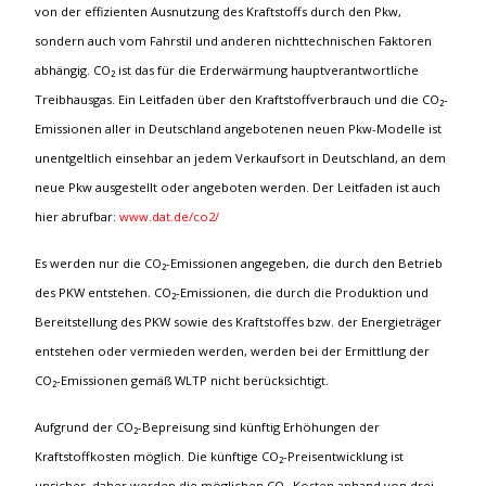
von der effizienten Ausnutzung des Kraftstoffs durch den Pkw,
sondern auch vom Fahrstil und anderen nichttechnischen Faktoren
abhängig. CO₂ ist das für die Erderwärmung hauptverantwortliche
Treibhausgas. Ein Leitfaden über den Kraftstoffverbrauch und die CO₂-
Emissionen aller in Deutschland angebotenen neuen Pkw-Modelle ist
unentgeltlich einsehbar an jedem Verkaufsort in Deutschland, an dem
neue Pkw ausgestellt oder angeboten werden. Der Leitfaden ist auch
hier abrufbar:
www.dat.de/co2/
Es werden nur die CO₂-Emissionen angegeben, die durch den Betrieb
des PKW entstehen. CO₂-Emissionen, die durch die Produktion und
Bereitstellung des PKW sowie des Kraftstoffes bzw. der Energieträger
entstehen oder vermieden werden, werden bei der Ermittlung der
CO₂-Emissionen gemäß WLTP nicht berücksichtigt.
Aufgrund der CO₂-Bepreisung sind künftig Erhöhungen der
Kraftstoffkosten möglich. Die künftige CO₂-Preisentwicklung ist
unsicher, daher werden die möglichen CO₂-Kosten anhand von drei