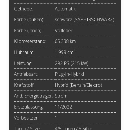
Getriebe:
Automatik
Farbe (außen):
schwarz (SAPHIRSCHWARZ)
Farbe (innen):
Vollleder
Kilometerstand:
65.338 km
3
Hubraum:
1.998 cm
Leistung:
292 PS (215 kW)
Antriebsart:
Plug-In-Hybrid
Kraftstoff:
Hybrid (Benzin/Elektro)
And. Energieträger:
Strom
Erstzulassung:
11/2022
Vorbesitzer:
1
Türen / Sitze:
4/5 Türen / 5 Sitze