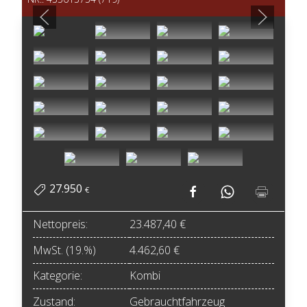
27.950
€
Nettopreis:
23.487,40 €
MwSt. (19.%)
4.462,60 €
Kategorie:
Kombi
Zustand:
Gebrauchtfahrzeug