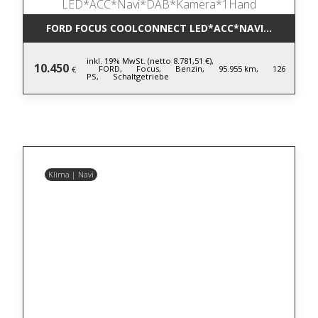
FORD FOCUS COOLCONNECT LED*ACC*NAVI*DAB*KA
inkl. 19% MwSt. (netto 8.781,51 €),
10.450
FORD,
Focus,
Benzin,
95.955 km,
126
€
PS,
Schaltgetriebe
Klima | Navi