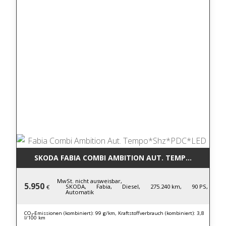
SKODA FABIA COMBI AMBITION AUT. TEMPO*SHZ*PD
MwSt. nicht ausweisbar,
5.950
SKODA,
Fabia,
Diesel,
275.240 km,
90 PS,
€
Automatik
CO₂-Emissionen (kombiniert): 99 g/km, Kraftstoffverbrauch (kombiniert): 3,8
l/100 km