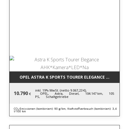
OPEL ASTRA K SPORTS TOURER ELEGANCE AHK*KAM
inkl. 19% MwSt. (netto 9.067,23 €),
10.790
OPEL,
Astra,
Diesel,
104.147 km,
105
€
PS,
Schaltgetriebe
CO₂-Emissionen (kombiniert): 90 g/km, Kraftstoffverbrauch (kombiniert): 3,4
l/100 km