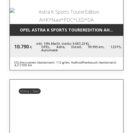
OPEL ASTRA K SPORTS TOUREREDITION AHK*NAVI*P
inkl. 19% MwSt. (netto 9.067,23 €),
10.790
OPEL,
Astra,
Diesel,
99.995 km,
123 PS,
€
Automatik
CO₂-Emissionen (kombiniert): 112 g/km, Kraftstoffverbrauch (kombiniert):
4,2 l/100 km
Klima | Navi