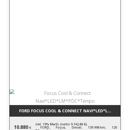
FORD FOCUS COOL & CONNECT NAVI*LED*LM*PDC*T
inkl. 19% MwSt. (netto 9.142,86 €),
10.880
FORD,
Focus,
Diesel,
139.998 km,
120
€