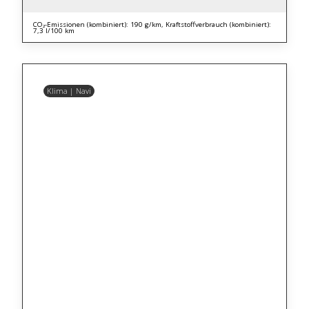
CO₂-Emissionen (kombiniert): 190 g/km, Kraftstoffverbrauch (kombiniert):
7,3 l/100 km
Klima | Navi