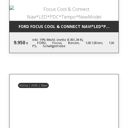
FORD FOCUS COOL & CONNECT NAVI*LED*PDC*TEM
inkl. 19% MwSt. (netto 8.361,34 €),
9.950
FORD,
Focus,
Benzin,
128.128 km,
126
€
PS,
Schaltgetriebe
Klima | AHK | Navi