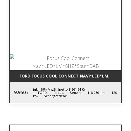
FORD FOCUS COOL CONNECT NAVI*LED*LM*SHZ*SPU
inkl. 19% MwSt. (netto 8.361,34 €),
9.950
FORD,
Focus,
Benzin,
118.230 km,
126
€
PS,
Schaltgetriebe