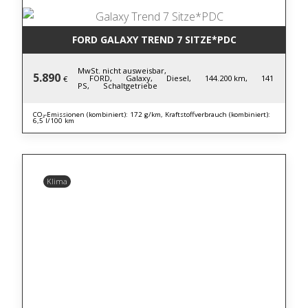
FORD GALAXY TREND 7 SITZE*PDC
MwSt. nicht ausweisbar,
5.890
FORD,
Galaxy,
Diesel,
144.200 km,
141
€
PS,
Schaltgetriebe
CO₂-Emissionen (kombiniert): 172 g/km, Kraftstoffverbrauch (kombiniert):
6,5 l/100 km
Klima