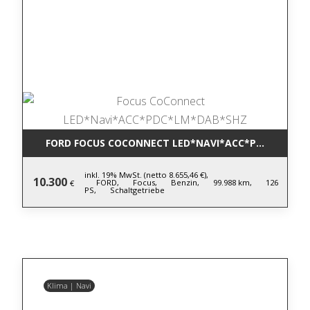
FORD FOCUS COCONNECT LED*NAVI*ACC*PDC*LM*DA
inkl. 19% MwSt. (netto 8.655,46 €),
10.300
FORD,
Focus,
Benzin,
99.988 km,
126
€
PS,
Schaltgetriebe
Klima | Navi