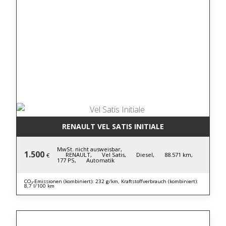
RENAULT VEL SATIS INITIALE
MwSt. nicht ausweisbar,
1.500
RENAULT,
Vel Satis,
Diesel,
88.571 km,
€
177 PS,
Automatik
CO₂-Emissionen (kombiniert): 232 g/km, Kraftstoffverbrauch (kombiniert):
8,7 l/100 km