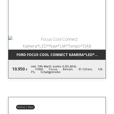
FORD FOCUS COOL CONNECT KAMERA*LED*NAVI*LM
inkl. 19% MwSt. (netto 9.201,68 €),
10.950
FORD,
Focus,
Benzin,
91.123 km,
126
€
PS,
Schaltgetriebe
Klima | Navi