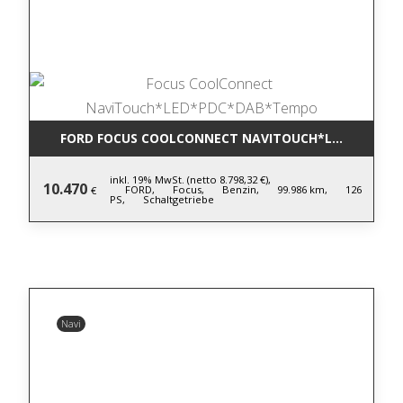
FORD FOCUS COOLCONNECT NAVITOUCH*LED*PDC*D
inkl. 19% MwSt. (netto 8.798,32 €),
10.470
FORD,
Focus,
Benzin,
99.986 km,
126
€
PS,
Schaltgetriebe
Navi