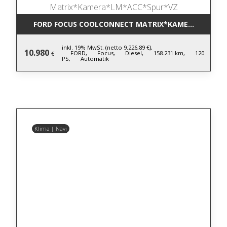
FORD FOCUS COOLCONNECT MATRIX*KAMERA*LM*AC
inkl. 19% MwSt. (netto 9.226,89 €),
10.980
FORD,
Focus,
Diesel,
158.231 km,
120
€
PS,
Automatik
Klima | Navi