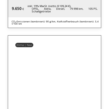
inkl. 19% MwSt. (netto 8.109,24 €),
9.650
OPEL,
Astra,
Diesel,
79.998 km,
105 PS,
€
Schaltgetriebe
CO₂-Emissionen (kombiniert): 90 g/km, Kraftstoffverbrauch (kombiniert): 3,4
l/100 km
Klima | Navi