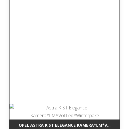
OPEL ASTRA K ST ELEGANCE KAMERA*LM*VOLLLED*W