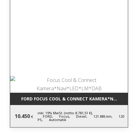
FORD FOCUS COOL & CONNECT KAMERA*NAVI*LED*L
inkl. 19% MwSt. (netto 8.781,51 €),
10.450
FORD,
Focus,
Diesel,
121.886 km,
120
€
PS,
Automatik