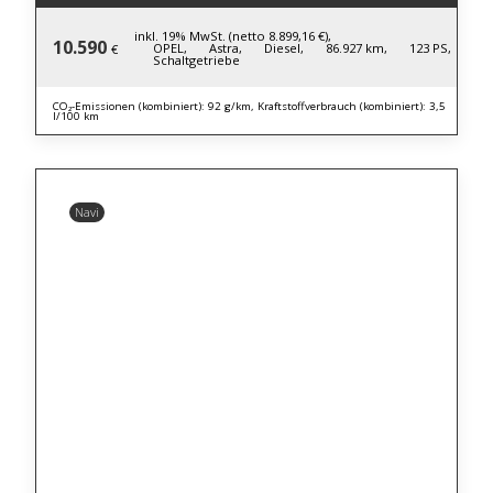
inkl. 19% MwSt. (netto 8.899,16 €),
10.590
OPEL,
Astra,
Diesel,
86.927 km,
123 PS,
€
Schaltgetriebe
CO₂-Emissionen (kombiniert): 92 g/km, Kraftstoffverbrauch (kombiniert): 3,5
l/100 km
Navi