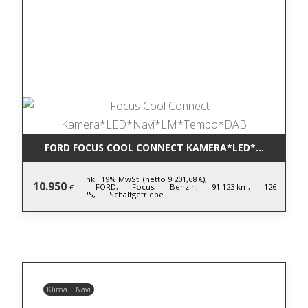
FORD FOCUS COOL CONNECT KAMERA*LED*NAVI*LM
inkl. 19% MwSt. (netto 9.201,68 €),
10.950
FORD,
Focus,
Benzin,
91.123 km,
126
€
PS,
Schaltgetriebe
Klima | Navi