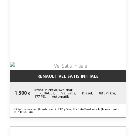
RENAULT VEL SATIS INITIALE
MwSt. nicht ausweisbar,
1.500
RENAULT,
Vel Satis,
Diesel,
88.571 km,
€
177 PS,
Automatik
CO₂-Emissionen (kombiniert): 232 g/km, Kraftstoffverbrauch (kombiniert):
8,7 l/100 km