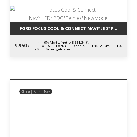
FORD FOCUS COOL & CONNECT NAVI*LED*PDC*TEM
inkl. 19% MwSt. (netto 8.361,34 €),
9.950
FORD,
Focus,
Benzin,
128.128 km,
126
€
PS,
Schaltgetriebe
Klima | AHK | Navi