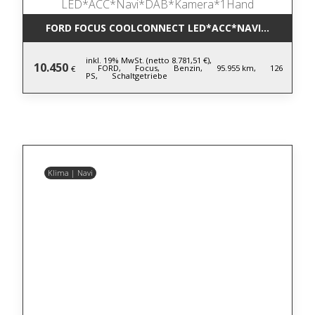
FORD FOCUS COOLCONNECT LED*ACC*NAVI*DAB*KA
inkl. 19% MwSt. (netto 8.781,51 €),
10.450
FORD,
Focus,
Benzin,
95.955 km,
126
€
PS,
Schaltgetriebe
Klima | Navi