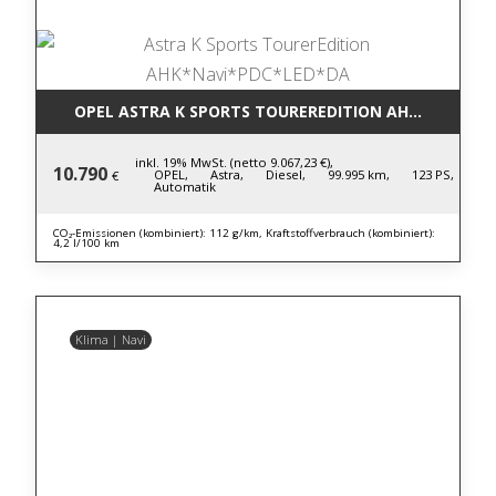
OPEL ASTRA K SPORTS TOUREREDITION AHK*NAVI*P
inkl. 19% MwSt. (netto 9.067,23 €),
10.790
OPEL,
Astra,
Diesel,
99.995 km,
123 PS,
€
Automatik
CO₂-Emissionen (kombiniert): 112 g/km, Kraftstoffverbrauch (kombiniert):
4,2 l/100 km
Klima | Navi