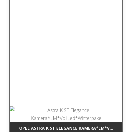
OPEL ASTRA K ST ELEGANCE KAMERA*LM*VOLLLED*W