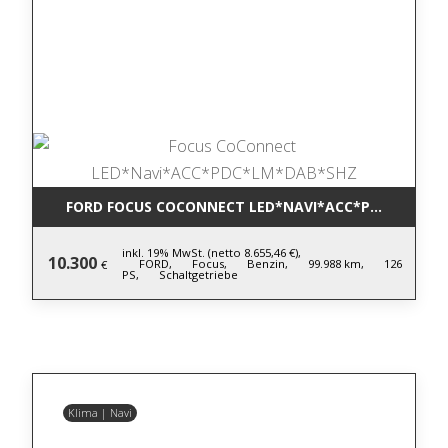
FORD FOCUS COCONNECT LED*NAVI*ACC*PDC*LM*DA
inkl. 19% MwSt. (netto 8.655,46 €),
10.300
FORD,
Focus,
Benzin,
99.988 km,
126
€
PS,
Schaltgetriebe
Klima | Navi