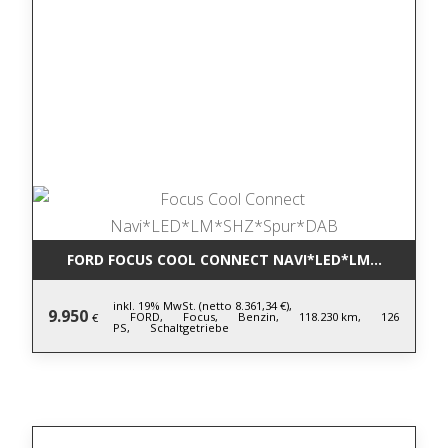
FORD FOCUS COOL CONNECT NAVI*LED*LM*SHZ*SPU
inkl. 19% MwSt. (netto 8.361,34 €),
9.950
FORD,
Focus,
Benzin,
118.230 km,
126
€
PS,
Schaltgetriebe