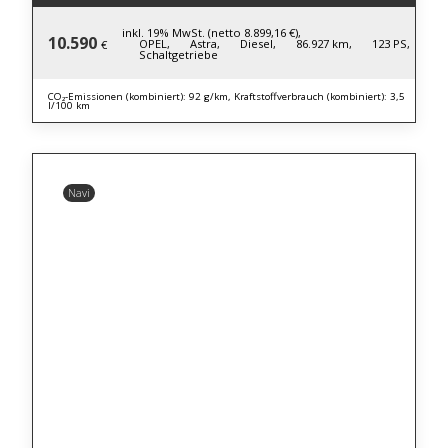
inkl. 19% MwSt. (netto 8.899,16 €),
10.590
OPEL,
Astra,
Diesel,
86.927 km,
123 PS,
€
Schaltgetriebe
CO₂-Emissionen (kombiniert): 92 g/km, Kraftstoffverbrauch (kombiniert): 3,5
l/100 km
Navi