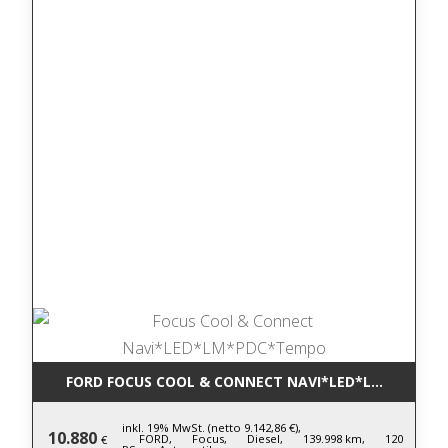
FORD FOCUS COOL & CONNECT NAVI*LED*LM*PDC*T
inkl. 19% MwSt. (netto 9.142,86 €),
10.880
FORD,
Focus,
Diesel,
139.998 km,
120
€