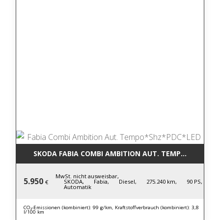
SKODA FABIA COMBI AMBITION AUT. TEMPO*SHZ*PD
MwSt. nicht ausweisbar,
5.950
SKODA,
Fabia,
Diesel,
275.240 km,
90 PS,
€
Automatik
CO₂-Emissionen (kombiniert): 99 g/km, Kraftstoffverbrauch (kombiniert): 3,8
l/100 km