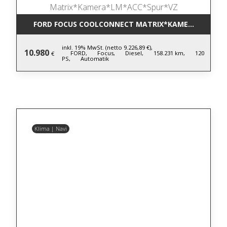
FORD FOCUS COOLCONNECT MATRIX*KAMERA*LM*AC
inkl. 19% MwSt. (netto 9.226,89 €),
10.980
FORD,
Focus,
Diesel,
158.231 km,
120
€
PS,
Automatik
Klima | Navi