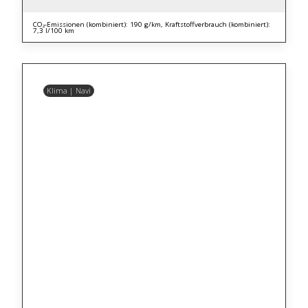
CO₂-Emissionen (kombiniert): 190 g/km, Kraftstoffverbrauch (kombiniert):
7,3 l/100 km
Klima | Navi