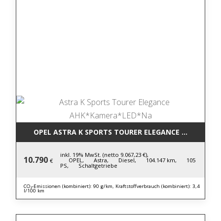
OPEL ASTRA K SPORTS TOURER ELEGANCE AHK*KAM
inkl. 19% MwSt. (netto 9.067,23 €),
10.790
OPEL,
Astra,
Diesel,
104.147 km,
105
€
PS,
Schaltgetriebe
CO₂-Emissionen (kombiniert): 90 g/km, Kraftstoffverbrauch (kombiniert): 3,4
l/100 km