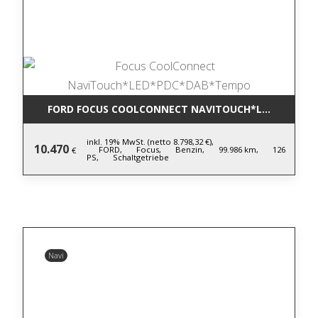
FORD FOCUS COOLCONNECT NAVITOUCH*LED*PDC*D
inkl. 19% MwSt. (netto 8.798,32 €),
10.470
FORD,
Focus,
Benzin,
99.986 km,
126
€
PS,
Schaltgetriebe
Navi