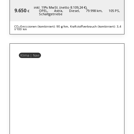
inkl. 19% MwSt. (netto 8.109,24 €),
9.650
OPEL,
Astra,
Diesel,
79.998 km,
105 PS,
€
Schaltgetriebe
CO₂-Emissionen (kombiniert): 90 g/km, Kraftstoffverbrauch (kombiniert): 3,4
l/100 km
Klima | Navi