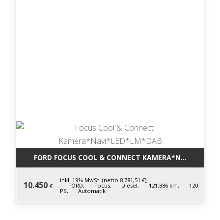
FORD FOCUS COOL & CONNECT KAMERA*NAVI*LED*L
inkl. 19% MwSt. (netto 8.781,51 €),
10.450
FORD,
Focus,
Diesel,
121.886 km,
120
€
PS,
Automatik