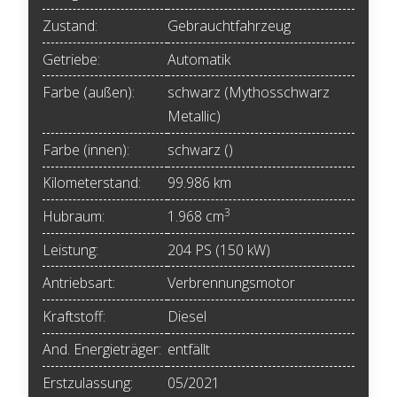
Zustand:
Gebrauchtfahrzeug
Getriebe:
Automatik
Farbe (außen):
schwarz (Mythosschwarz
Metallic)
Farbe (innen):
schwarz ()
Kilometerstand:
99.986 km
3
Hubraum:
1.968 cm
Leistung:
204 PS (150 kW)
Antriebsart:
Verbrennungsmotor
Kraftstoff:
Diesel
And. Energieträger:
entfällt
Erstzulassung:
05/2021