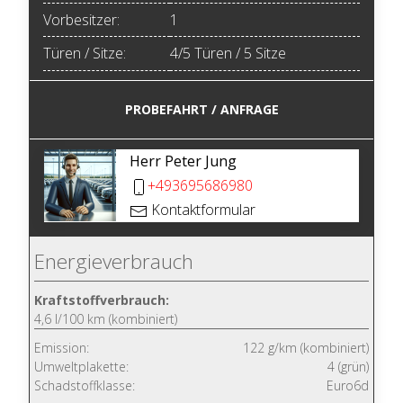
Vorbesitzer:
1
Türen / Sitze:
4/5 Türen / 5 Sitze
PROBEFAHRT / ANFRAGE
Herr Peter Jung
+493695686980
Kontaktformular
Energieverbrauch
Kraftstoffverbrauch:
4,6 l/100 km (kombiniert)
Emission:
122 g/km (kombiniert)
Umweltplakette:
4 (grün)
Schadstoffklasse:
Euro6d