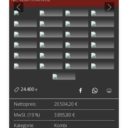
24.400
€
Nettopreis:
20.504,20 €
MwSt. (19.%)
3.895,80 €
Kategorie:
Kombi